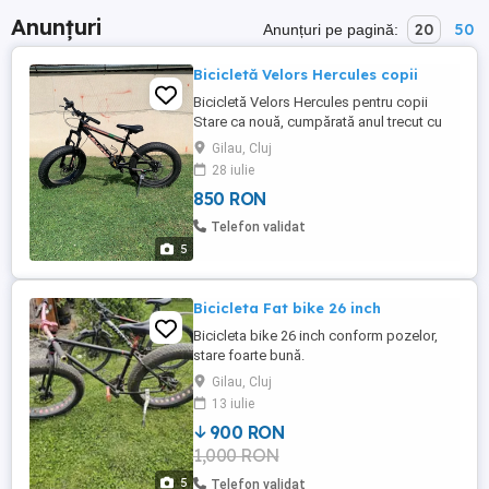
Anunțuri
20
50
Anunțuri pe pagină:
Bicicletă Velors Hercules copii
Bicicletă Velors Hercules pentru copii
Stare ca nouă, cumpărată anul trecut cu
1250 lei Frâne disc față spate 7 viteze ,
Gilau, Cluj
schimbător Shimano Fără nici un defect
28 iulie
Roti pe 20 inch Merge foarte ușor Pentru
850 RON
mai multe detalii la telefon
Telefon validat
5
Bicicleta Fat bike 26 inch
Bicicleta bike 26 inch conform pozelor,
stare foarte bună.
Gilau, Cluj
13 iulie
900 RON
1,000 RON
5
Telefon validat