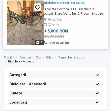
Bicicleta electrica CUBE
Bicicleta electrica CUBE. Cu cheia la
baterii. Stare foarte bună. Precum in poze.
Mai multe informații si alte poze la telefon.
Gilau, Cluj
22 iunie
3,800 RON
4,000 RON
5
Telefon validat
Publi24
Anunțuri
Cluj
Gilau
Timp liber si sport
Biciclete - Accesorii
Categorii
Biciclete - Accesorii
Județe
Localități