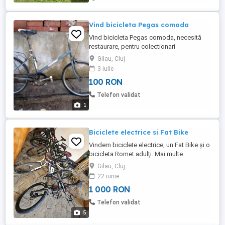
Vind bicicleta Pegas comoda
Vind bicicleta Pegas comoda, necesită
restaurare, pentru colectionari
Gilau, Cluj
3 iulie
100 RON
Telefon validat
1
Biciclete electrice si Fat Bike
Vindem biciclete electrice, un Fat Bike și o
bicicleta Romet adulți. Mai multe
informații și alte poze in detaliu pe telefon
Gilau, Cluj
mesaje.
22 iunie
1 000 RON
Telefon validat
5