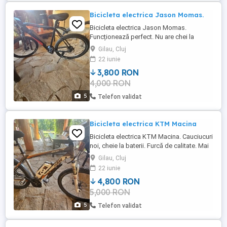
Bicicleta electrica Jason Momas.
Bicicleta electrica Jason Momas.
Funcționează perfect. Nu are chei la
baterie. Mai multe detalii si alte poze sau
Gilau, Cluj
filmari la telefon.
22 iunie
3,800 RON
4,000 RON
5
Telefon validat
Bicicleta electrica KTM Macina
Bicicleta electrica KTM Macina. Cauciucuri
noi, cheie la baterii. Furcă de calitate. Mai
multe detalii si alte poze si filmari la
Gilau, Cluj
telefon.
22 iunie
4,800 RON
5,000 RON
5
Telefon validat