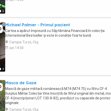
1
Michael Palmer - Primul pacient
Cartea a apărut împreună cu Săptămâna Financiară în colecția
International Bestseller și este în condiție foarte bună.
Campia Turzii, Cluj
azi 14:58
2
Masca de Gaze
Mască de gaze militară românească M74 (M74 75) cu filtru CF-4
Surplus Militar Colecție Vine însoțită de filtrul original din metal, m
CF-4 (inscripționat LOT 130-8-82), prevăzut cu capacele de protec
originale.
Campia Turzii, Cluj