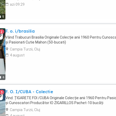
azi 09:29
5
F. o. i/brasilia
2
Vând Trabucuri Brasilia Originale Colecție anii 1960 Pentru Cunosca
și Pasionati Cutie Mahon (50-bucati)
Campia Turzii, Cluj
4 august
6
F. O. I/CUBA - Colectie
3
Vind. ȚIGARETE FOI /CUBA Originale Colecție anii 1960 Pentru Pasi
și Cunoscatori Producător IO ZIGARILLOS Pachet-10 bucăți
Campia Turzii, Cluj
4 august