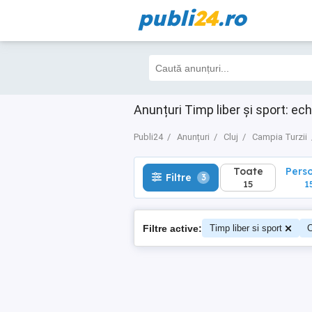
publi
24
.ro
Toate
Perso
Filtre
3
15
15
Anunțuri Timp liber și sport: ec
Publi24
Anunțuri
Cluj
Campia Turzii
Toate
Pers
Filtre
3
15
1
Filtre active:
Timp liber si sport
C