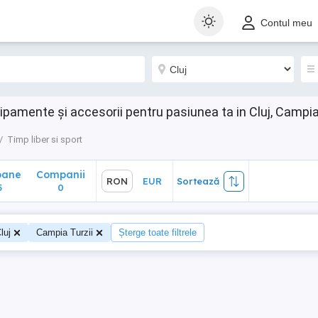
ane
Companii
RON
EUR
Sortează
Contul meu
0
hipamente și accesorii pentru pasiunea ta in Cluj, Campia
Timp liber si sport
oane
Companii
RON
EUR
Sortează
5
0
luj
Campia Turzii
Șterge toate filtrele