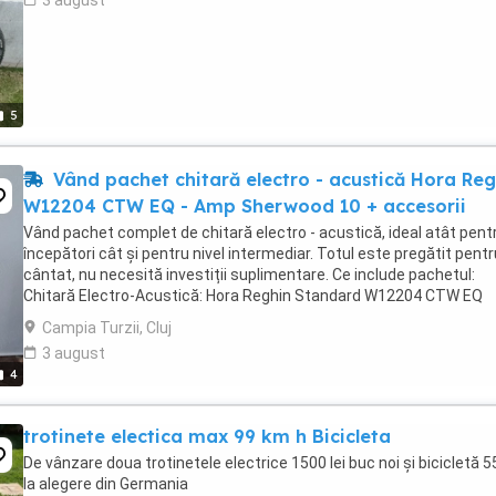
3 august
5
Vând pachet chitară electro - acustică Hora Reg
W12204 CTW EQ - Amp Sherwood 10 + accesorii
Vând pachet complet de chitară electro - acustică, ideal atât pent
începători cât şi pentru nivel intermediar. Totul este pregătit pentr
cântat, nu necesită investiții suplimentare. Ce include pachetul:
Chitară Electro-Acustică: Hora Reghin Standard W12204 CTW EQ
Model Cutaway pentru acces mai ...
Campia Turzii, Cluj
3 august
4
trotinete electica max 99 km h Bicicleta
De vânzare doua trotinetele electrice 1500 lei buc noi și bicicletă 55
la alegere din Germania