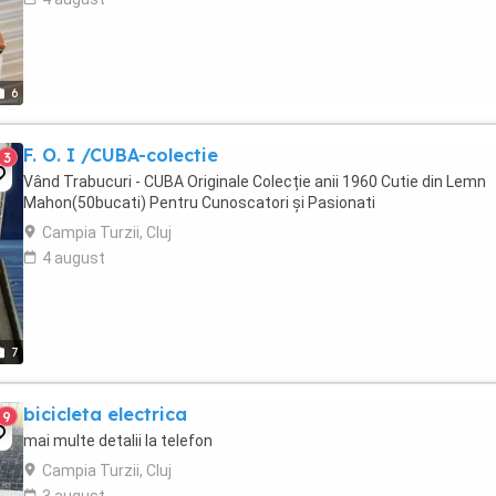
6
F. O. I /CUBA-colectie
3
Vând Trabucuri - CUBA Originale Colecție anii 1960 Cutie din Lemn
Mahon(50bucati) Pentru Cunoscatori și Pasionati
Campia Turzii, Cluj
4 august
7
bicicleta electrica
9
mai multe detalii la telefon
Campia Turzii, Cluj