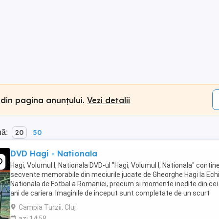
 din pagina anunțului.
Vezi detalii
nă:
20
50
DVD Hagi - Nationala
Hagi, Volumul I, Nationala DVD-ul "Hagi, Volumul I, Nationala" contin
secvente memorabile din meciurile jucate de Gheorghe Hagi la Ech
Nationala de Fotbal a Romaniei, precum si momente inedite din cei
ani de cariera. Imaginile de inceput sunt completate de un scurt
interviu oferit de Hagi cunoscutului ...
Campia Turzii, Cluj
azi 14:58