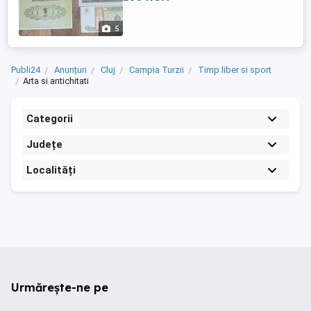
1989 - 4 Lei 100 Kip Laos 1979 - 12 Lei 1
Tugrik ...
5
Publi24
Anunțuri
Cluj
Campia Turzii
Timp liber si sport
Arta si antichitati
Categorii
Județe
Localități
Urmărește-ne pe