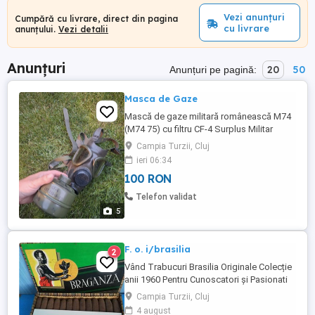
Vezi anunțuri
Cumpără cu livrare, direct din pagina
cu livrare
anunțului.
Vezi detalii
Anunțuri
20
50
Anunțuri pe pagină:
Masca de Gaze
Mască de gaze militară românească M74
(M74 75) cu filtru CF-4 Surplus Militar
Colecție Vine însoțită de filtrul original din
Campia Turzii, Cluj
metal, model CF-4 (inscripționat LOT 130-
ieri 06:34
8-82), prevăzut cu capacele de protecție
100 RON
originale.
Telefon validat
5
F. o. i/brasilia
2
Vând Trabucuri Brasilia Originale Colecție
anii 1960 Pentru Cunoscatori și Pasionati
Cutie Mahon (50-bucati)
Campia Turzii, Cluj
4 august