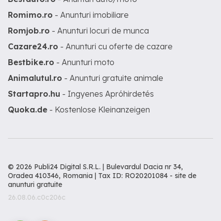
Romimo.ro
- Anunturi imobiliare
Romjob.ro
- Anunturi locuri de munca
Cazare24.ro
- Anunturi cu oferte de cazare
Bestbike.ro
- Anunturi moto
Animalutul.ro
- Anunturi gratuite animale
Startapro.hu
- Ingyenes Apróhirdetés
Quoka.de
- Kostenlose Kleinanzeigen
© 2026 Publi24 Digital S.R.L. | Bulevardul Dacia nr 34,
Oradea 410346, Romania | Tax ID: RO20201084 -
site de
anunturi gratuite
26.08.06.c0c206c