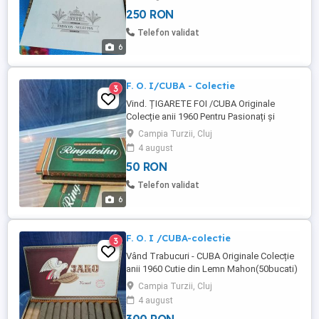
250 RON
Telefon validat
6
F. O. I/CUBA - Colectie
3
Vind. ȚIGARETE FOI /CUBA Originale
Colecție anii 1960 Pentru Pasionați și
Cunoscatori Producător IO ZIGARILLOS
Campia Turzii, Cluj
Pachet-10 bucăți
4 august
50 RON
Telefon validat
6
F. O. I /CUBA-colectie
3
Vând Trabucuri - CUBA Originale Colecție
anii 1960 Cutie din Lemn Mahon(50bucati)
Pentru Cunoscatori și Pasionati
Campia Turzii, Cluj
4 august