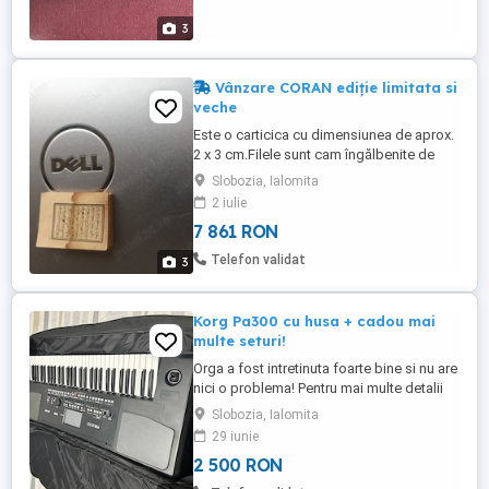
3
Vânzare CORAN ediție limitata si
veche
Este o carticica cu dimensiunea de aprox.
2 x 3 cm.Filele sunt cam îngălbenite de
timp.Este frumos editata.O păstrez de
Slobozia, Ialomita
aproximativ 20 de ani si, m-am hotărât sa
2 iulie
o vând.Nu sunt de religie musulman si nu
7 861 RON
știu ce scrie în ea. Rog amatorii de
colecții, sa ma contacteze dacă vor sa o
Telefon validat
3
achiziționeze, numai ...
Korg Pa300 cu husa + cadou mai
multe seturi!
Orga a fost intretinuta foarte bine si nu are
nici o problema! Pentru mai multe detalii
mesaj la nr:
Slobozia, Ialomita
29 iunie
2 500 RON