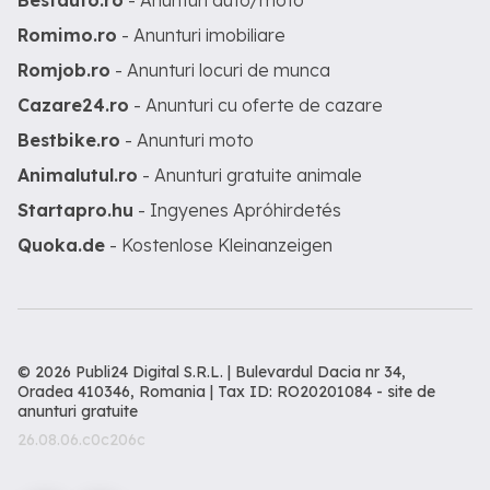
Bestauto.ro
- Anunturi auto/moto
Romimo.ro
- Anunturi imobiliare
Romjob.ro
- Anunturi locuri de munca
Cazare24.ro
- Anunturi cu oferte de cazare
Bestbike.ro
- Anunturi moto
Animalutul.ro
- Anunturi gratuite animale
Startapro.hu
- Ingyenes Apróhirdetés
Quoka.de
- Kostenlose Kleinanzeigen
© 2026 Publi24 Digital S.R.L. | Bulevardul Dacia nr 34,
Oradea 410346, Romania | Tax ID: RO20201084 -
site de
anunturi gratuite
26.08.06.c0c206c