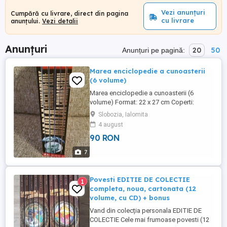
Vezi anunțuri
Cumpără cu livrare, direct din pagina
cu livrare
anunțului.
Vezi detalii
Anunțuri
20
50
Anunțuri pe pagină:
Marea enciclopedie a cunoasterii
(6 volume)
Marea enciclopedie a cunoasterii (6
volume) Format: 22 x 27 cm Coperti:
cartonate Cartile sunt noi, necitite, nu sunt
Slobozia, Ialomita
patate, mazgalite. Se vand din lipsa de
4 august
spatiu si pentru ca mai avem o colectie
90 RON
similara. Nota 10 din 10. Predare
personală în Slobozia, Ialomița sau in
7
cursul saptamanii, Bucuresti- ...
Povesti EDITIE DE COLECTIE
1
completa, noua, cartonata (12
volume, cu CD) + bonus
Vand din colecția personala EDITIE DE
COLECTIE Cele mai frumoase povesti (12