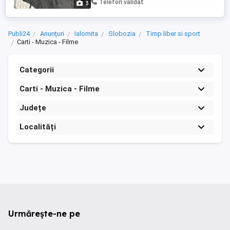
Telefon validat
3
Publi24
Anunțuri
Ialomita
Slobozia
Timp liber si sport
Carti - Muzica - Filme
Categorii
Carti - Muzica - Filme
Județe
Localități
Urmărește-ne pe