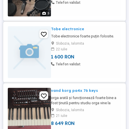
Telefon validat
5
Tobe electronice
Tobe electronice foarte puțin folosite.
Slobozia, Ialomita
22 iulie
1 600 RON
Telefon validat
vand korg pa4x 76 keys
orga arată și funcționează foarte bine a
fost ținută pentru studiu orga vine la
pachet cu husa și cablu de alimentare
Slobozia, Ialomita
prețul negociabil
21 iulie
8 649 RON