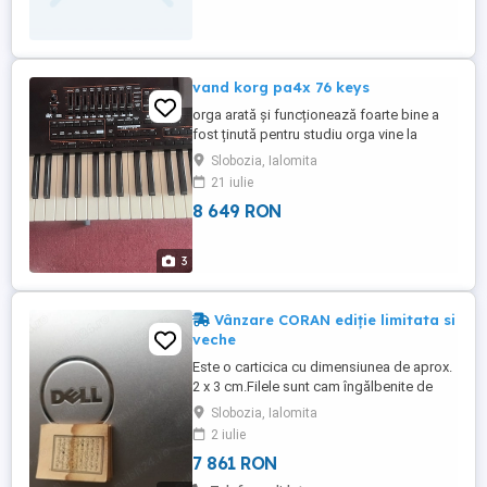
vand korg pa4x 76 keys
orga arată și funcționează foarte bine a
fost ținută pentru studiu orga vine la
pachet cu husa și cablu de alimentare
Slobozia, Ialomita
prețul negociabil
21 iulie
8 649 RON
3
Vânzare CORAN ediție limitata si
veche
Este o carticica cu dimensiunea de aprox.
2 x 3 cm.Filele sunt cam îngălbenite de
timp.Este frumos editata.O păstrez de
Slobozia, Ialomita
aproximativ 20 de ani si, m-am hotărât sa
2 iulie
o vând.Nu sunt de religie musulman si nu
7 861 RON
știu ce scrie în ea. Rog amatorii de
colecții, sa ma contacteze dacă vor sa o