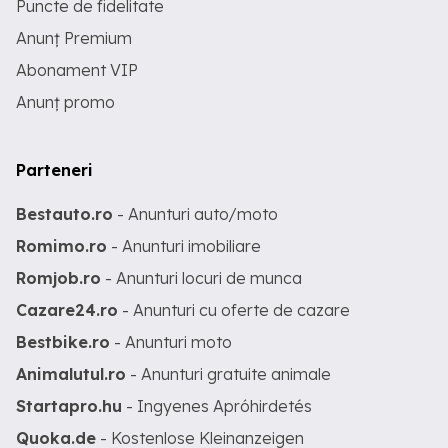
Puncte de fidelitate
Anunț Premium
Abonament VIP
Anunț promo
Parteneri
Bestauto.ro
- Anunturi auto/moto
Romimo.ro
- Anunturi imobiliare
Romjob.ro
- Anunturi locuri de munca
Cazare24.ro
- Anunturi cu oferte de cazare
Bestbike.ro
- Anunturi moto
Animalutul.ro
- Anunturi gratuite animale
Startapro.hu
- Ingyenes Apróhirdetés
Quoka.de
- Kostenlose Kleinanzeigen