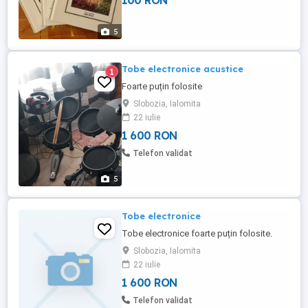
100 RON
capătul lumii Uimitoarea aventură a
misiunii Barsac Cele 500 milioane ale ...
5
Tobe electronice acustice
1
Foarte puțin folosite
Slobozia, Ialomita
22 iulie
1 600 RON
Telefon validat
5
Tobe electronice
Tobe electronice foarte puțin folosite.
Slobozia, Ialomita
22 iulie
1 600 RON
Telefon validat