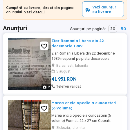
Vezi anunțuri
Cumpără cu livrare, direct din pagina
cu livrare
anunțului.
Vezi detalii
Anunțuri
20
50
Anunțuri pe pagină:
Ziar Romania libera din 22
decembrie 1989
Ziar Romania Libera din 22 decembrie
1989 neaparut pe piata deoarece a
început revoluția. Se poate sa fi ramas
Barcanesti, Ialomita
unicat ( dintre probele de tipar ), sau sa
5 august
existe doar câteva exemplare
41 951 RON
Telefon validat
2
Marea enciclopedie a cunoasterii
(6 volume)
Marea enciclopedie a cunoasterii (6
volume) Format: 22 x 27 cm Coperti:
cartonate Cartile sunt noi, necitite, nu sunt
Slobozia, Ialomita