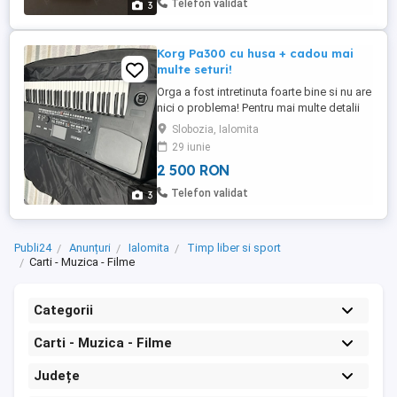
Telefon validat
3
achiziționeze, numai ...
Korg Pa300 cu husa + cadou mai
multe seturi!
Orga a fost intretinuta foarte bine si nu are
nici o problema! Pentru mai multe detalii
mesaj la nr:
Slobozia, Ialomita
29 iunie
2 500 RON
Telefon validat
3
Publi24
Anunțuri
Ialomita
Timp liber si sport
Carti - Muzica - Filme
Categorii
Carti - Muzica - Filme
Județe