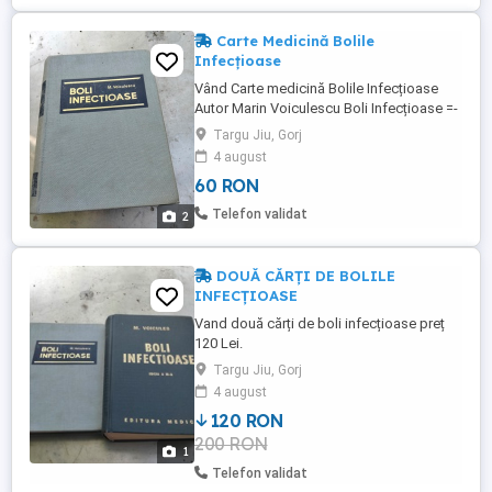
Carte Medicină Bolile
Infecțioase
Vând Carte medicină Bolile Infecțioase
Autor Marin Voiculescu Boli Infecțioase =-
PRET60 LEI Toate paginile sunt bune și
Targu Jiu, Gorj
întregi. Trimit și prin posta romana
4 august
60 RON
Telefon validat
2
DOUĂ CĂRȚI DE BOLILE
INFECȚIOASE
Vand două cărți de boli infecțioase preț
120 Lei.
Targu Jiu, Gorj
4 august
120 RON
200 RON
1
Telefon validat