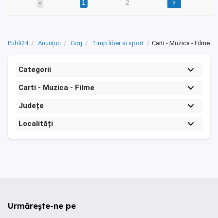
›
‹
1
2
Publi24
Anunțuri
Gorj
Timp liber si sport
Carti - Muzica - Filme
Categorii
Carti - Muzica - Filme
Județe
Localități
Urmărește-ne pe