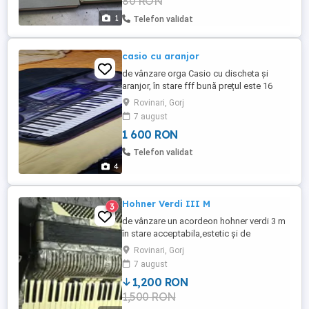
80 RON
1
Telefon validat
casio cu aranjor
de vânzare orga Casio cu discheta și
aranjor, în stare fff bună prețul este 16
milioane
Rovinari, Gorj
7 august
1 600 RON
Telefon validat
4
Hohner Verdi III M
3
de vânzare un acordeon hohner verdi 3 m
în stare acceptabila,estetic și de
funcționare, preț 12 milioane
Rovinari, Gorj
7 august
1,200 RON
1,500 RON