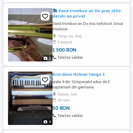
Vand trombon an Do preț 1500
detalii an privat.
Vand trombon an Do nou nefolosit. Două
mustuce.
Targu Jiu, Gorj
3 august
1 500 RON
Telefon validat
5
Acordeon Hohner tango 3
arata 9 din 10 inpecabil adus de 2
saptamani din germania
Balesti, Gorj
30 iulie
50 RON
Telefon validat
4