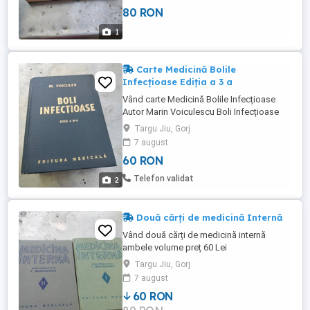
80 RON
1
Carte Medicină Bolile
Infecțioase Ediția a 3 a
Vând carte Medicină Bolile Infecțioase
Autor Marin Voiculescu Boli Infecțioase
Ediția a 3 a =PRET 50 LEI. Toate paginile
Targu Jiu, Gorj
sunt bune și întregi.
7 august
60 RON
Telefon validat
2
Două cărți de medicină Internă
Vând două cărți de medicină internă
ambele volume preț 60 Lei
Targu Jiu, Gorj
7 august
60 RON