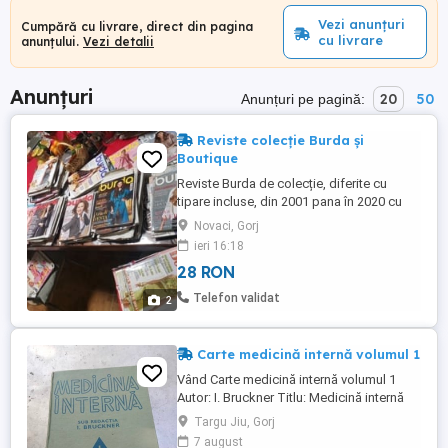
Vezi anunțuri
Cumpără cu livrare, direct din pagina
cu livrare
anunțului.
Vezi detalii
Anunțuri
20
50
Anunțuri pe pagină:
Reviste colecție Burda și
Boutique
Reviste Burda de colecție, diferite cu
tipare incluse, din 2001 pana în 2020 cu
tipare incluse. Relații la număr de telefon
Novaci, Gorj
ieri 16:18
28 RON
Telefon validat
2
Carte medicină internă volumul 1
Vând Carte medicină internă volumul 1
Autor: I. Bruckner Titlu: Medicină internă
Editura: Medicală An apariție: 1979 Nr
Targu Jiu, Gorj
pagini: 696; 704 Format: 17 x 24 cm
7 august