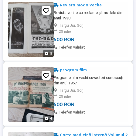
Revista moda veche
Revista veche cu reclame și modele din
anul 1938
Targu Jiu, Gorj
28 iulie
500 RON
Telefon validat
5
program film
Programe film vechi.cuvactori cunoscuți
din anul 1957
Targu Jiu, Gorj
28 iulie
500 RON
Telefon validat
4
Carte medicină internă Volumul 2