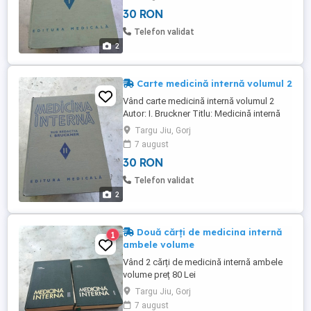
Coperti: cartonate Carte în limba: română
30 RON
Stare: bună Preț 30 Ron Nu răspund în
afara aplicației Publi 24.ro Detalii aici pe
Telefon validat
mesageria Publi ...
2
Carte medicină internă volumul 2
Vând carte medicină internă volumul 2
Autor: I. Bruckner Titlu: Medicină internă
Editura: Medicală An apariție: 1979 Nr
Targu Jiu, Gorj
pagini: 696; 704 Format: 17 x 24 cm
7 august
Coperti: cartonate Carte în limba: română
30 RON
Stare: bună. Preț 30 Ron Trimit și prin
posta romana
Telefon validat
2
Două cărți de medicina internă
1
ambele volume
Vând 2 cărți de medicină internă ambele
volume preț 80 Lei
Targu Jiu, Gorj
7 august