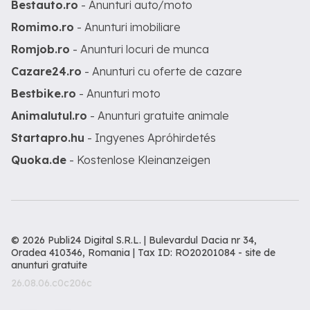
Bestauto.ro
- Anunturi auto/moto
Romimo.ro
- Anunturi imobiliare
Romjob.ro
- Anunturi locuri de munca
Cazare24.ro
- Anunturi cu oferte de cazare
Bestbike.ro
- Anunturi moto
Animalutul.ro
- Anunturi gratuite animale
Startapro.hu
- Ingyenes Apróhirdetés
Quoka.de
- Kostenlose Kleinanzeigen
© 2026 Publi24 Digital S.R.L. | Bulevardul Dacia nr 34,
Oradea 410346, Romania | Tax ID: RO20201084 -
site de
anunturi gratuite
26.08.06.c0c206c