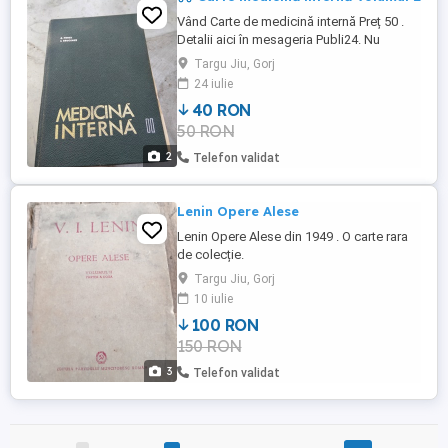
Vând Carte de medicină internă Preț 50 .
Detalii aici în mesageria Publi24. Nu
răspund în afara aplicației Publi 24. Toate
Targu Jiu, Gorj
paginile sunt bune. Clujul să trăiască..
24 iulie
40 RON
50 RON
2
Telefon validat
Lenin Opere Alese
Lenin Opere Alese din 1949 . O carte rara
de colecție.
Targu Jiu, Gorj
10 iulie
100 RON
150 RON
3
Telefon validat