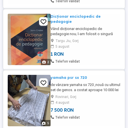
Telefon validat
bună, bine ...
Dicționar enciclopedic de
pedagogie
Vând dicționar enciclopedic de
pedagogie nou; l-am folosit o singură
dată pentru studiu pedagogic. Preț 20 Ron
Targu Jiu, Gorj
. Se ridică din zona mea Bulevardul
5 august
Ecaterina Teodoroiu sau transport curier
1 RON
platit de cumpărător.
Telefon validat
2
yamaha psr sx 720
de vânzare yamaha sx 720 ,nouă cu ultimul
set de genos. a costat aproape 10 000 lei
cu tot cu set,o vând cu 7,500 lei pt ca nu
Rovinari, Gorj
prea o folosesc
4 august
7 500 RON
Telefon validat
5