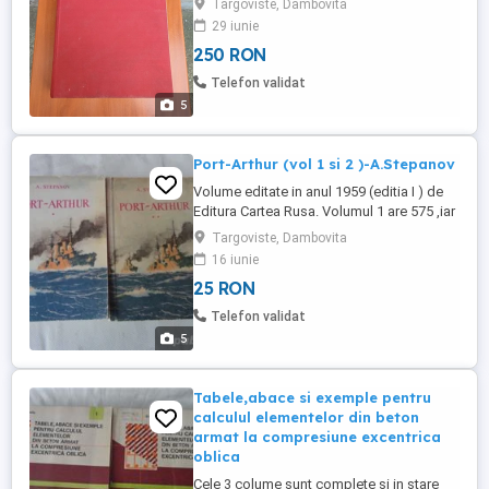
Targoviste, Dambovita
pagini. Starea din poze. Dimensiuni: 35 25
29 iunie
18 cm Greutate: 3248g
250 RON
Telefon validat
5
Port-Arthur (vol 1 si 2 )-A.Stepanov
Volume editate in anul 1959 (editia I ) de
Editura Cartea Rusa. Volumul 1 are 575 ,iar
volumul 2 are 579 pagini.Volumele sunt in
Targoviste, Dambovita
stare buna ,nu au pagini lipsa sau rupte.
16 iunie
25 RON
Telefon validat
5
Tabele,abace si exemple pentru
calculul elementelor din beton
armat la compresiune excentrica
oblica
Cele 3 colume sunt complete si in stare