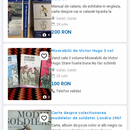
Manual de calarie, de echitatie in engleza,
carte despre cai si calareti tiparita la
Wembley, Londra in anul 2000, un manual
Galati, Galati
substantial in stare foarte buna cu imagini
28 iulie
si explicatii detaliate dintr-o tara cu mare
200 RON
traditie in acest sport. Rog a trimite mesaj
4
pe Publi24 doar cei dispusi a plati pretul ...
Mizerabilii de Victor Hugo 3 vol.
Vand cele 3 volume Mizerabilii de Victor
Hugo Stare foarte buna Nu fac schimb
Prefer predare persoanala vol 1 -640pag
Galati, Galati
vol 2- 656 pag vol 3 -334pag Ed Cartea
28 iulie
Romaneasca Pretul este pt toate cele 3
100 RON
volume.
Telefon validat
2
Carte despre colectionarea
modelelor de soldatei. Londra 1967
Carte, album de poze color si alb-negru cu