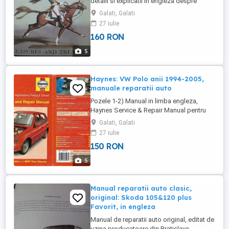
detalii si explicatii in engleza despre
placerea de a colectiona modele de
Galati, Galati
soldatei, o adevarata "comoara", carte
27 iulie
tiparita la Londra in anul 1967: "Model
160 RON
Soldiers. Pleasures and Treasures", autor
Henry Harris; dimensiuni carte 21 x 21.5
5
cm, avand 128 pagini ...
Haynes: VW Polo anii 1994-2005,
manuale reparatii auto
Pozele 1-2) Manual in limba engleza,
Haynes Service & Repair Manual pentru
VW Polo, anii 1994 - 1999. Manualul
Galati, Galati
contine motoarele pe benzina ce au
27 iulie
cilindreele de 999 cmc, 1043 cmc, 1296
150 RON
cmc, 1390 cmc, 1598 cmc SOHC plus
Diesel de 1716 cmc si 1896 cmc. Cartea
5
este absolut noua. Pret: 150 lei. Acelasi
manual ...
Manual reparatii auto clasic,
original: Skoda 105&120 plus
Favorit, in engleza
Manual de reparatii auto original, editat de
uzina producatoare din Bratislava,