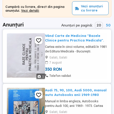
Vezi anunțuri
Cumpără cu livrare, direct din pagina
cu livrare
anunțului.
Vezi detalii
Anunțuri
20
50
Anunțuri pe pagină:
Vând Carte de Medicina "Bazele
Clinice pentru Practica Medicala".
Cartea este în cinci volume, editată în 1981
de Editura Medicala - București.
Reprezintă un important ghid pentru cei
Galati, Galati
care au îmbrățișat meseria de medic.
7 august
350 RON
Telefon validat
1
Audi 75, 90, 100, Audi 5000, manual
auto Autobooks anii 1969-1980
Manual in limba engleza, Autobooks
pentru Audi 100, anii 1969 - 1973. Cartea
are scoarte cartonate si este in stare
Galati, Galati