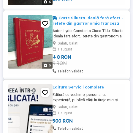
5
1989), autorul comandant brigadier Peter
Young a scris peste ...
Carte Silueta ideală fară efort -
retete din gastronomia franceza
Autor: Lydia Constanta Ciuca Titlu: Silueta
ideala fara efort. Retete din gastronomia
franceza Editura: Prietenii Cartii An de
Galati, Galati
aparitie: 1998 Nr. pagini: 194 Format: 12 x
1 august
17 cm Coperți: cartonate Carte in limba:
8 RON
romana Stare: foarte buna, fără niciun colț
9 RON
îndoit. Conține și câteva imagini ...
5
Telefon validat
Editura.Servicii complete
Editură cu vechime, personal cu
experiență, publică cărți în tiraje mici și
medii. Asigurăm servicii complete. Prețuri
Galati, Galati
competitive.
1 august
500 RON
Telefon validat