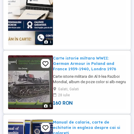
1
Carte istorie miltara WWII:
German Armour in Poland and
France 1939-1940, Londra 1976
Carte istorie militara din Al II-lea Razboi
Mondial, album de poze color si alb-negru
cu detalii si explicatii in engleza despre
Galati, Galati
"German Armour in Poland and France
28 iulie
1939-1940, carte tiparita la Londra in anul
160 RON
1976, autor Eric Grove; dimensiuni carte 20
5
x 21 cm, avand 76 pagini in stare foarte
buna pe ...
Manual de calarie, carte de
echitatie in engleza despre cai si
calareti