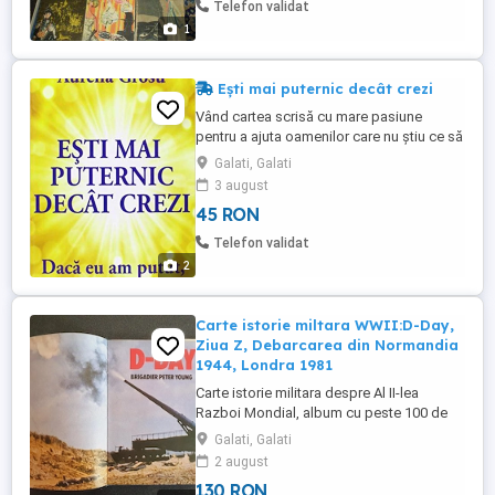
Telefon validat
paronime de Nicolae Felecan, ...
1
Ești mai puternic decât crezi
Vând cartea scrisă cu mare pasiune
pentru a ajuta oamenilor care nu știu ce să
facă cu viața lor, care caută soluții
Galati, Galati
salvatoare și căi de a ieși din impasul
3 august
vieții!!! Cu autograf și mesaj de încurajare !!
45 RON
Telefon validat
2
Carte istorie miltara WWII:D-Day,
Ziua Z, Debarcarea din Normandia
1944, Londra 1981
Carte istorie militara despre Al II-lea
Razboi Mondial, album cu peste 100 de
poze si harti cu detalii si explicatii in
Galati, Galati
engleza despre D-Day, Ziua Z, Debarcarea
2 august
din Normandia din iunie 1944, carte
130 RON
aparuta la Londra in anul 1981 (retiparita