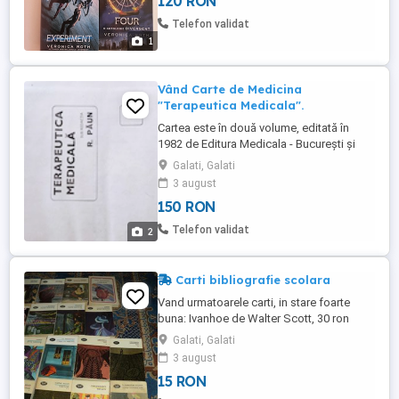
120 RON
Telefon validat
1
Vând Carte de Medicina
"Terapeutica Medicala".
Cartea este în două volume, editată în
1982 de Editura Medicala - București și
reprezintă un bun ghid în practica
Galati, Galati
medicală.
3 august
150 RON
Telefon validat
2
Carti bibliografie scolara
Vand urmatoarele carti, in stare foarte
buna: Ivanhoe de Walter Scott, 30 ron
Romane de Mihail Sadoveanu, 30ron Omul
Galati, Galati
din parc de George Nestor, 10 ron Taifun
3 august
de Joseph Conrad, 15ron La rascruce de
15 RON
vanturi de Emily Bronte, 15ron Piciul de
Alphonse Daudet, 15ron Dictionar de