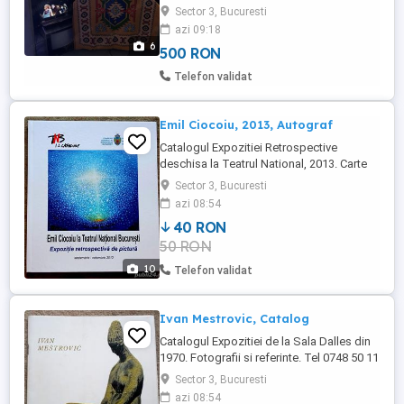
in timp foarte scurt, transport inclus, Host
Sector 3, Bucuresti
Hostess - inclus! Oferim Servicii
azi 09:18
Divertisment pentru Party-uri cu DJ, Host,
6
500 RON
sau Setup-uri in stil - Retro Gaming, LAN
Party cu Console, PC-uri si SETUP din anii
Telefon validat
'80' 90 sau ...
Emil Ciocoiu, 2013, Autograf
Catalogul Expozitiei Retrospective
deschisa la Teatrul National, 2013. Carte
cu dedicatie si autograf. Tel
Sector 3, Bucuresti
azi 08:54
40 RON
50 RON
10
Telefon validat
Ivan Mestrovic, Catalog
Catalogul Expozitiei de la Sala Dalles din
1970. Fotografii si referinte. Tel 0748 50 11
24
Sector 3, Bucuresti
azi 08:54