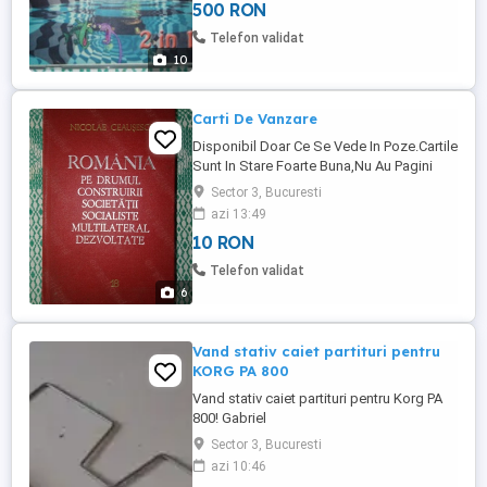
500 RON
ORIGINALUL.ESTE IMPRIMAT PE CD-R
VERBATIM AZO.POZA 7 8 9 10-CD
Telefon validat
PARAZITII-2CD FOR THE ROAD-CONTINE 2
10
ALBUME-IREFUTABIL-CONFORT ...
Carti De Vanzare
Disponibil Doar Ce Se Vede In Poze.Cartile
Sunt In Stare Foarte Buna,Nu Au Pagini
Rupte, Lipite,Sau Indoite.POZA 1-2-
Sector 3, Bucuresti
Nicolaie Ceausescu-Romania Pe Drumul
azi 13:49
Construirii Societatii Socialiste Multilateral
10 RON
Dezvoltate Vol.18-Editura Politica-1979-
715 Pagini.PRET FIX 50 DE LEI.POZA 3-
Telefon validat
Colectia Adevarul Pe Verde ...
6
Vand stativ caiet partituri pentru
KORG PA 800
Vand stativ caiet partituri pentru Korg PA
800! Gabriel
Sector 3, Bucuresti
azi 10:46