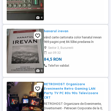
4
hanarul irevan
vând carte cartonata color hanatul irevan
969 pagini preț 84.50lei.predarea în
str.anastasie Panu 6.
Sector 3, Bucuresti
azi 09:32
84,5 RON
Telefon validat
5
RETROHOST Organizare
Evenimente Retro Gaming LAN
Party TV PC 80s 90s Televizoare
CRT
RETROHOST Organizare de Evenimente,
Divertisment - Petreceri Corporate de la 0,