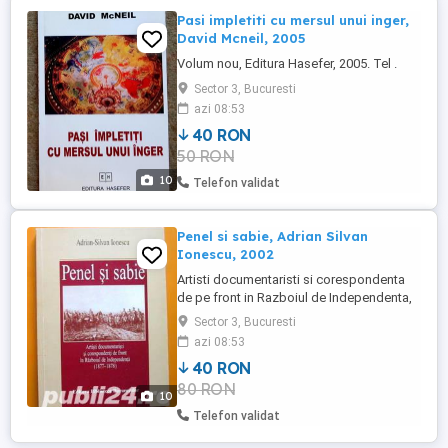
Pasi impletiti cu mersul unui inger,
David Mcneil, 2005
Volum nou, Editura Hasefer, 2005. Tel .
Sector 3, Bucuresti
azi 08:53
40 RON
50 RON
10
Telefon validat
Penel si sabie, Adrian Silvan
Ionescu, 2002
Artisti documentaristi si corespondenta
de pe front in Razboiul de Independenta,
Ed. Biblioteca Bucurestilor, 2002. Tel
Sector 3, Bucuresti
azi 08:53
40 RON
80 RON
10
Telefon validat