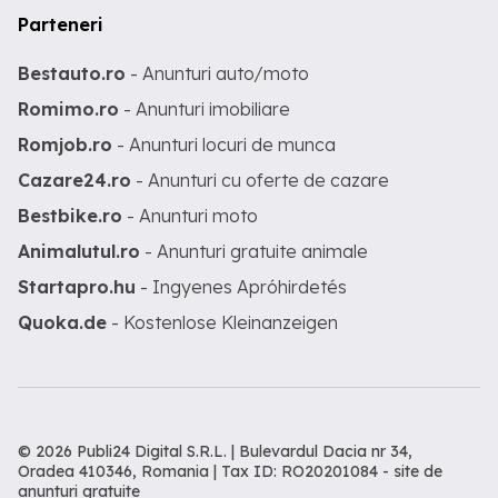
Parteneri
Bestauto.ro
- Anunturi auto/moto
Romimo.ro
- Anunturi imobiliare
Romjob.ro
- Anunturi locuri de munca
Cazare24.ro
- Anunturi cu oferte de cazare
Bestbike.ro
- Anunturi moto
Animalutul.ro
- Anunturi gratuite animale
Startapro.hu
- Ingyenes Apróhirdetés
Quoka.de
- Kostenlose Kleinanzeigen
© 2026 Publi24 Digital S.R.L. | Bulevardul Dacia nr 34,
Oradea 410346, Romania | Tax ID: RO20201084 -
site de
anunturi gratuite