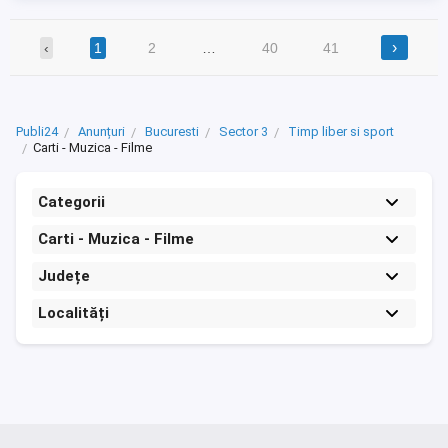
›
‹
1
2
…
40
41
Publi24
Anunțuri
Bucuresti
Sector 3
Timp liber si sport
Carti - Muzica - Filme
Categorii
Carti - Muzica - Filme
Județe
Localități