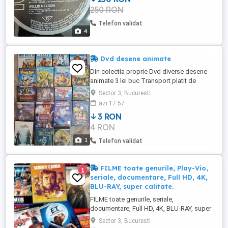
250 RON
Telefon validat
4
Dvd desene animate
Din colectia proprie Dvd diverse desene
animate 3 lei buc Transport platit de
cumparator.
Sector 3, Bucuresti
azi 17:57
3 RON
4 RON
1
Telefon validat
FILME toate genurile, Play-Vio,
1
seriale, documentare, Full HD, 4K,
BLU-RAY, super calitate.
FILME toate genurile, seriale,
documentare, Full HD, 4K, BLU-RAY, super
calitate. Se pun pe orice suport, memorii
Sector 3, Bucuresti
externe ( stik-uri, hard extern, card ), DVD-