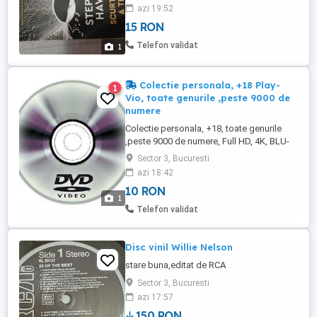
azi 19:52
15 RON
Telefon validat
1
Colectie personala, +18 Play-
1
Vio, toate genurile ,peste 9000 de
numere
Colectie personala, +18, toate genurile
,peste 9000 de numere, Full HD, 4K, BLU-
RAY, super calitate. Se pun pe orice
Sector 3, Bucuresti
suport, memorii externe ( stik-uri, hard
azi 18:42
extern, card ), DVD-uri. Preturi accesibile.
10 RON
Play-Vio.
1
Telefon validat
Disc vinil Willie Nelson
stare buna,editat de RCA
Sector 3, Bucuresti
azi 17:57
150 RON