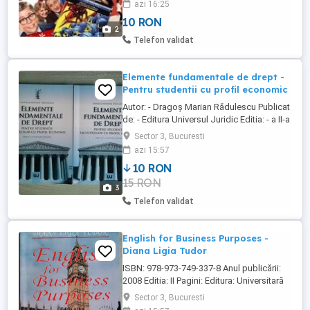
azi 16:25
uri. Preturi accesibile. Play-Vio.
10 RON
2
Telefon validat
Elemente fundamentale de drept -
Pentru studentii cu profil economic
Autor: - Dragoș Marian Rădulescu Publicat
de: - Editura Universul Juridic Editia: - a II-a
revizuita si adaugita Data aparitiei: -
Sector 3, Bucuresti
Decembrie 2011 Stoc: - 2 buc.
azi 15:57
10 RON
15 RON
3
Telefon validat
English for Business Purposes -
Diana Ligia Tudor
ISBN: 978-973-749-337-8 Anul publicării:
2008 Editia: II Pagini: Editura: Universitară
Autor: Diana Ligia Tudor Stoc: 2 buc.
Sector 3, Bucuresti