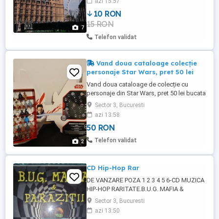
azi 15:57
10 RON
15 RON
7
Telefon validat
Vand doua cataloage colecție
personaje Star Wars, pret 50 lei
Vand doua cataloage de colecție cu
personaje din Star Wars, pret 50 lei bucata
Sector 3, Bucuresti
azi 13:58
50 RON
Telefon validat
2
CD Hip-Hop Rar
DE VANZARE POZA 1 2 3 4 5 6-CD MUZICA
HIP-HOP RARITATE.B.U.G. MAFIA &
PARAZITII 2 IN 1.PRET FIX 500 DE LEI.CD-
Sector 3, Bucuresti
UL CONTINE 18 PIESE,CATE 9 PIESE DE LA
azi 13:50
FIECARE FORMATIE.CD CLONA 1 LA 1 CU