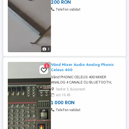
200 RON
Telefon validat
1
Vând Mixer Audio Analog Phonic
1
Celeus 400
Vând PHONIC CELEUS 400 MIXER
ANALOG 4 CANALE CU BLUETOOTH,
EFECTE DIGITALE, EQ GRAFIC,
Sector 3, Bucuresti
COMPRESOARE DE CANALE, INTERFAȚĂ
azi 10:45
USB ȘI RECORDER PLAYER USB Stare
1 000 RON
foarte bună, folosit foarte puțin! Gabriel
Telefon validat