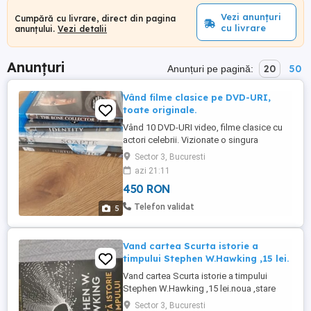
Vezi anunțuri
Cumpără cu livrare, direct din pagina
cu livrare
anunțului.
Vezi detalii
Anunțuri
20
50
Anunțuri pe pagină:
Vând filme clasice pe DVD-URI,
toate originale.
Vând 10 DVD-URI video, filme clasice cu
actori celebrii. Vizionate o singura
data.Titluri: Ricochet, The Last emperor,
Sector 3, Bucuresti
Patru minute, Șoapte, Furtul perfect , Șea
azi 21:11
of Lovește, Miercurea Rising, The
450 RON
Suspect, The Lives of Others.
Telefon validat
5
Vand cartea Scurta istorie a
timpului Stephen W.Hawking ,15 lei.
Vand cartea Scurta istorie a timpului
Stephen W.Hawking ,15 lei.noua ,stare
impecabila,tel
Sector 3, Bucuresti