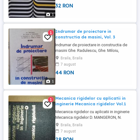
32 RON
1
Indrumar de proiectare in
1
constructia de masini, Vol. 3
Indrumar de proiectare in constructia de
masini Ghe. Radulescu, Ghe. Miloiu,
Gheorghiu Nicolae, etc. Editura Tehnica
Braila, Braila
1986 Exclusiov Braila
7 august
44 RON
1
Mecanica rigidelor cu aplicatii in
1
inginerie Mecanica rigidelor Vol.1
Mecanica rigidelor cu aplicatii in inginerie
Mecanica rigidelor D. MANGERON, N.
IRIMICIUC Editura tehnica Exclusiv Braila
Braila, Braila
7 august
28 RON