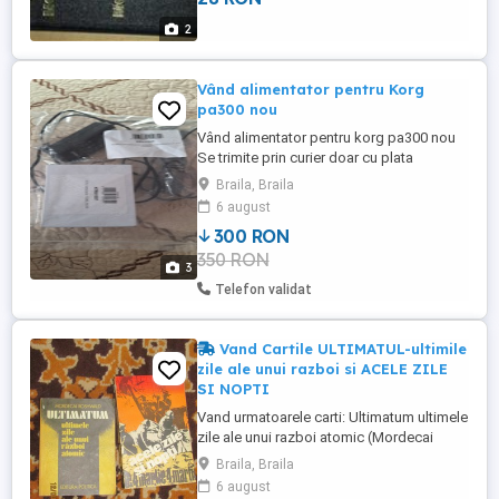
2
Vând alimentator pentru Korg
pa300 nou
Vând alimentator pentru korg pa300 nou
Se trimite prin curier doar cu plata
transportului în avans Preț 300 lei fix
Braila, Braila
6 august
300 RON
350 RON
3
Telefon validat
Vand Cartile ULTIMATUL-ultimile
zile ale unui razboi si ACELE ZILE
SI NOPTI
Vand urmatoarele carti: Ultimatum ultimele
zile ale unui razboi atomic (Mordecai
Roshwald) Greutate 100g An 1980 Autor
Braila, Braila
Mordecai Roshwald Coperta brosata
6 august
Dimensiuni 170 130 Editura Politica Limba