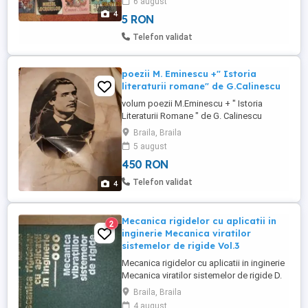
6 august
Barbara Taylor Bradford Ingerul de
4
5 RON
Barbara Taylor Bradford Regasire de
Judith Michael(2 vulome) Conspiratia de
Telefon validat
Sidney Sheldon Un act de vointa de ...
poezii M. Eminescu +" Istoria
literaturii romane" de G.Calinescu
volum poezii M.Eminescu + " Istoria
Literaturii Romane " de G. Calinescu
Dictionarul limbii romane moderne "
Braila, Braila
Istoria romanilor din cele mai vechi timpuri
5 august
pana azi " de Ct. Giurescu pentru
450 RON
cunoscatori toate la 450 ron nu trimit prin
curier, posta
Telefon validat
4
Mecanica rigidelor cu aplicatii in
2
inginerie Mecanica viratilor
sistemelor de rigide Vol.3
Mecanica rigidelor cu aplicatii in inginerie
Mecanica viratilor sistemelor de rigide D.
MANGERON, N. IRIMICIUC Editura tehnica
Braila, Braila
Exclusiv Braila
4 august