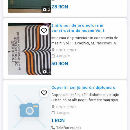
28 RON
2
Indrumar de proiectare in
constructia de masini Vol.1
Indrumar de proiectare in constructia de
masini Vol.1 I. Draghici, M. Pascovici, A.
Jula, etc. Editura Tehnica 1981 Exclusiv
Braila, Braila
Braila
4 august
30 RON
1
Coperti licență lucrări diploma d
Coperta licență lucrări diploma dizertație
Listări color alb negru formate mari tipar
digital ofset etc
Braila, Braila
4 august
1 RON
Telefon validat