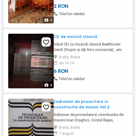
altele chiar noi preturi de la 2 lei doar cu
2 RON
predare personală
Telefon validat
5
CD de muzică clasică
Vând CD cu muzică clasică Beethoven
Verdi Chopin și alți lirici consacrați , am
peste 80 toate originale cine le cumpără
Braila, Braila
pe toate 3 lei bucata , doar cu predare
ieri 16:14
personală unele sunt sigilate sau noi
6 RON
Telefon validat
4
Indrumar de proiectare in
constructia de masini Vol.2
Indrumar de proiectare in constructia de
masini Ioan Draghici, Costel Bejan,
Gheorghe Moldovean, etc. Editura Tehnica
Braila, Braila
1982 Exclusiv Braila Publi24_1631197511
7 august