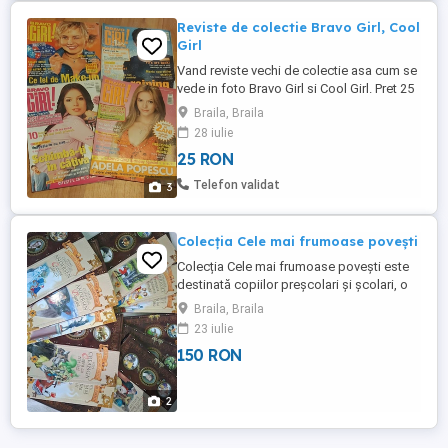
Reviste de colectie Bravo Girl, Cool
Girl
Vand reviste vechi de colectie asa cum se
vede in foto Bravo Girl si Cool Girl. Pret 25
ron reducere la cantitate.
Braila, Braila
28 iulie
25 RON
Telefon validat
3
Colecția Cele mai frumoase povești
Colecția Cele mai frumoase povești este
destinată copiilor preșcolari și școlari, o
parte din ele au și CD-uri audio
Braila, Braila
23 iulie
150 RON
2