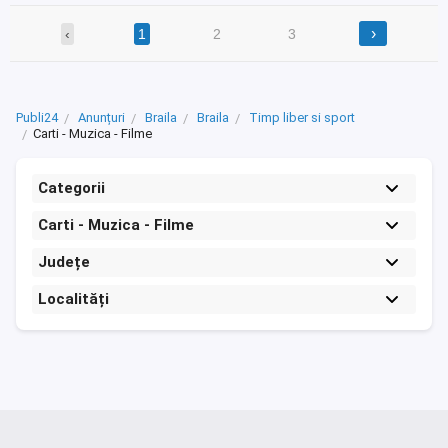
›
‹
1
2
3
Publi24
Anunțuri
Braila
Braila
Timp liber si sport
Carti - Muzica - Filme
Categorii
Carti - Muzica - Filme
Județe
Localități