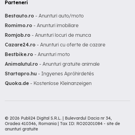
Parteneri
Bestauto.ro
- Anunturi auto/moto
Romimo.ro
- Anunturi imobiliare
Romjob.ro
- Anunturi locuri de munca
Cazare24.ro
- Anunturi cu oferte de cazare
Bestbike.ro
- Anunturi moto
Animalutul.ro
- Anunturi gratuite animale
Startapro.hu
- Ingyenes Apróhirdetés
Quoka.de
- Kostenlose Kleinanzeigen
© 2026 Publi24 Digital S.R.L. | Bulevardul Dacia nr 34,
Oradea 410346, Romania | Tax ID: RO20201084 -
site de
anunturi gratuite