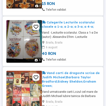
15 RON
romana Numar pagini 188 Numar volume 1
3
Stare : Foarte buna Pret 8 ron Acele zile si
Telefon validat
nopti-EDITIE INGRIJITA ...
Culegerile Lecturile scolarului
clasele a 1-a; a 2-a; a 3-a; a 4-a;
Vand: -Lecturile scolarului. Clasa a 1-a De
(autor): Alexandra Efrim -Lecturile
scolarului. Clasa a 2-a De (autor):
Braila, Braila
Alexandra Efrim -Lecturile scolarului. Clasa
6 august
a 3-a De (autor): Alexandra Efrim Lecturile
40 RON
scolarului. Clasa a 4-a De (autor):
Alexandra Efrim Aceaste culegeri de
Telefon validat
5
lecturi suplimentare ofera ...
Vand carti de dragoste scrise de
Judith Michael;Barbara Taylor
Bradford;Sidney Sheldon;Graham
Green;
Vand urmatoarele carti Lozul cel mare de
Judith Michael Iubire tainica de Barbara
Taylor Bradford Un vis nepretuit de
Braila, Braila
Barbara Harrison Nu e totul pierdut de