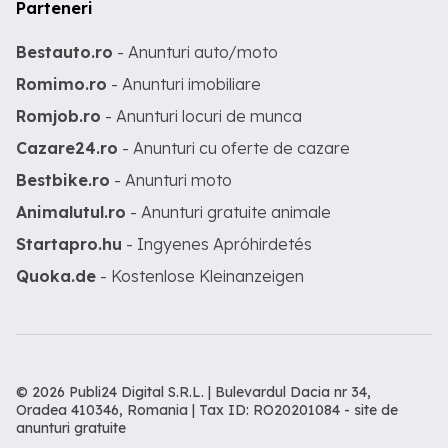
Parteneri
Bestauto.ro
- Anunturi auto/moto
Romimo.ro
- Anunturi imobiliare
Romjob.ro
- Anunturi locuri de munca
Cazare24.ro
- Anunturi cu oferte de cazare
Bestbike.ro
- Anunturi moto
Animalutul.ro
- Anunturi gratuite animale
Startapro.hu
- Ingyenes Apróhirdetés
Quoka.de
- Kostenlose Kleinanzeigen
© 2026 Publi24 Digital S.R.L. | Bulevardul Dacia nr 34,
Oradea 410346, Romania | Tax ID: RO20201084 -
site de
anunturi gratuite