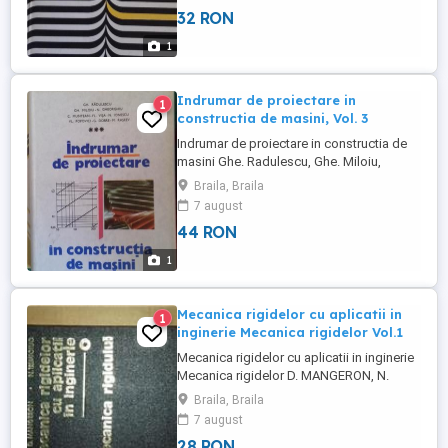
32 RON
1
Indrumar de proiectare in
1
constructia de masini, Vol. 3
Indrumar de proiectare in constructia de
masini Ghe. Radulescu, Ghe. Miloiu,
Gheorghiu Nicolae, etc. Editura Tehnica
Braila, Braila
1986 Exclusiov Braila
7 august
44 RON
1
Mecanica rigidelor cu aplicatii in
1
inginerie Mecanica rigidelor Vol.1
Mecanica rigidelor cu aplicatii in inginerie
Mecanica rigidelor D. MANGERON, N.
IRIMICIUC Editura tehnica Exclusiv Braila
Braila, Braila
7 august
28 RON