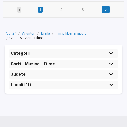
›
‹
1
2
3
Publi24
Anunțuri
Braila
Timp liber si sport
Carti - Muzica - Filme
Categorii
Carti - Muzica - Filme
Județe
Localități