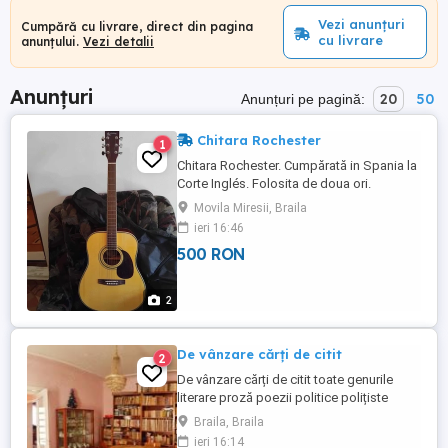
Vezi anunțuri
Cumpără cu livrare, direct din pagina
cu livrare
anunțului.
Vezi detalii
Anunțuri
20
50
Anunțuri pe pagină:
Chitara Rochester
1
Chitara Rochester. Cumpărată in Spania la
Corte Inglés. Folosita de doua ori.
Movila Miresii, Braila
ieri 16:46
500 RON
2
De vânzare cărți de citit
2
De vânzare cărți de citit toate genurile
literare proză poezii politice polițiste
muzică religioase pentru copii și pentru
Braila, Braila
adulți cărțile sunt în stare foarte bună
ieri 16:14