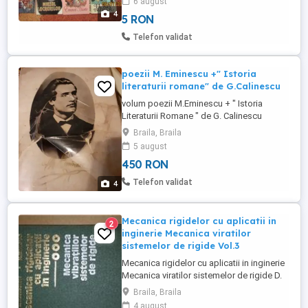
6 august
Barbara Taylor Bradford Ingerul de
4
5 RON
Barbara Taylor Bradford Regasire de
Judith Michael(2 vulome) Conspiratia de
Telefon validat
Sidney Sheldon Un act de vointa de ...
poezii M. Eminescu +" Istoria
literaturii romane" de G.Calinescu
volum poezii M.Eminescu + " Istoria
Literaturii Romane " de G. Calinescu
Dictionarul limbii romane moderne "
Braila, Braila
Istoria romanilor din cele mai vechi timpuri
5 august
pana azi " de Ct. Giurescu pentru
450 RON
cunoscatori toate la 450 ron nu trimit prin
curier, posta
Telefon validat
4
Mecanica rigidelor cu aplicatii in
2
inginerie Mecanica viratilor
sistemelor de rigide Vol.3
Mecanica rigidelor cu aplicatii in inginerie
Mecanica viratilor sistemelor de rigide D.
MANGERON, N. IRIMICIUC Editura tehnica
Braila, Braila
Exclusiv Braila
4 august