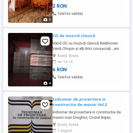
altele chiar noi preturi de la 2 lei doar cu
2 RON
predare personală
Telefon validat
5
CD de muzică clasică
Vând CD cu muzică clasică Beethoven
Verdi Chopin și alți lirici consacrați , am
peste 80 toate originale cine le cumpără
Braila, Braila
pe toate 3 lei bucata , doar cu predare
ieri 16:14
personală unele sunt sigilate sau noi
6 RON
Telefon validat
4
Indrumar de proiectare in
constructia de masini Vol.2
Indrumar de proiectare in constructia de
masini Ioan Draghici, Costel Bejan,
Gheorghe Moldovean, etc. Editura Tehnica
Braila, Braila
1982 Exclusiv Braila Publi24_1631197511
7 august