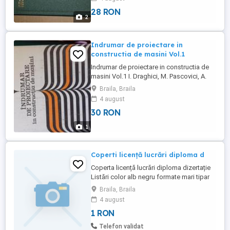
28 RON
2
Indrumar de proiectare in
constructia de masini Vol.1
Indrumar de proiectare in constructia de
masini Vol.1 I. Draghici, M. Pascovici, A.
Jula, etc. Editura Tehnica 1981 Exclusiv
Braila, Braila
Braila
4 august
30 RON
1
Coperti licență lucrări diploma d
Coperta licență lucrări diploma dizertație
Listări color alb negru formate mari tipar
digital ofset etc
Braila, Braila
4 august
1 RON
Telefon validat