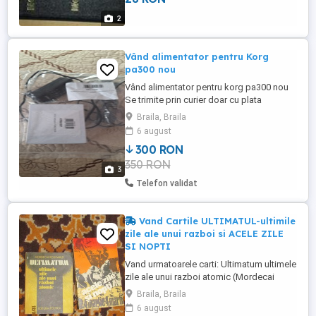
2
Vând alimentator pentru Korg
pa300 nou
Vând alimentator pentru korg pa300 nou
Se trimite prin curier doar cu plata
transportului în avans Preț 300 lei fix
Braila, Braila
6 august
300 RON
350 RON
3
Telefon validat
Vand Cartile ULTIMATUL-ultimile
zile ale unui razboi si ACELE ZILE
SI NOPTI
Vand urmatoarele carti: Ultimatum ultimele
zile ale unui razboi atomic (Mordecai
Roshwald) Greutate 100g An 1980 Autor
Braila, Braila
Mordecai Roshwald Coperta brosata
6 august
Dimensiuni 170 130 Editura Politica Limba