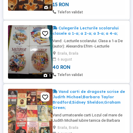
15 RON
romana Numar pagini 188 Numar volume 1
3
Stare : Foarte buna Pret 8 ron Acele zile si
Telefon validat
nopti-EDITIE INGRIJITA ...
Culegerile Lecturile scolarului
clasele a 1-a; a 2-a; a 3-a; a 4-a;
Vand: -Lecturile scolarului. Clasa a 1-a De
(autor): Alexandra Efrim -Lecturile
scolarului. Clasa a 2-a De (autor):
Braila, Braila
Alexandra Efrim -Lecturile scolarului. Clasa
6 august
a 3-a De (autor): Alexandra Efrim Lecturile
40 RON
scolarului. Clasa a 4-a De (autor):
Alexandra Efrim Aceaste culegeri de
Telefon validat
5
lecturi suplimentare ofera ...
Vand carti de dragoste scrise de
Judith Michael;Barbara Taylor
Bradford;Sidney Sheldon;Graham
Green;
Vand urmatoarele carti Lozul cel mare de
Judith Michael Iubire tainica de Barbara
Taylor Bradford Un vis nepretuit de
Braila, Braila
Barbara Harrison Nu e totul pierdut de