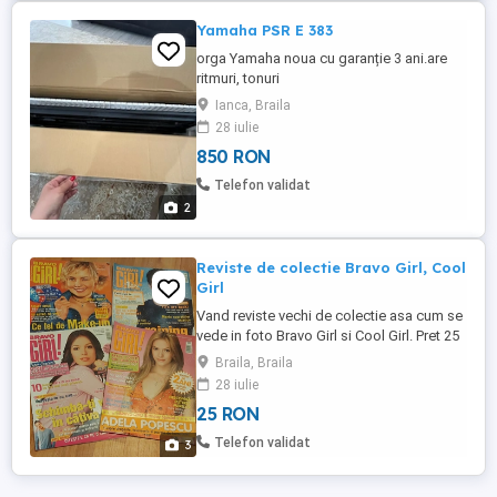
Yamaha PSR E 383
orga Yamaha noua cu garanție 3 ani.are
ritmuri, tonuri
Ianca, Braila
28 iulie
850 RON
Telefon validat
2
Reviste de colectie Bravo Girl, Cool
Girl
Vand reviste vechi de colectie asa cum se
vede in foto Bravo Girl si Cool Girl. Pret 25
ron reducere la cantitate.
Braila, Braila
28 iulie
25 RON
Telefon validat
3