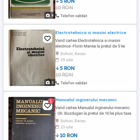
5 RON
de transport .
10 RON
4
Telefon validat
Electrotehnica si masini electrice
Vand cartea Electrotehnica si masini
electrice -Florin Manea la pretul de 5 lei
plus taxa de transport prin Posta Romana
Buhusi, Bacau
cu plata ramburs . Livrare personala in
29 iulie
BACAU , Roman , PIATRA NEAMT si Buhusi
5 RON
fara taxa de transport .
10 RON
5
Telefon validat
Manualul inginerului mecanic
1
Vand cartea Manualul inginerului mecanic
- Gh. Buzdugan la pretul de 10 lei plus taxa
de transport prin Posta Romana cu plata
Buhusi, Bacau
ramburs . Livrare personala in Bacau,
23 iulie
Roman, PIATRA NEAMT si Buhuşi fara taxa
10 RON
de transport.