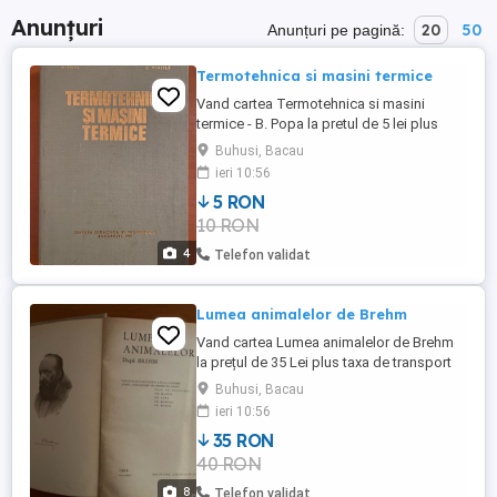
Anunțuri
20
50
Anunțuri pe pagină:
Termotehnica si masini termice
Vand cartea Termotehnica si masini
termice - B. Popa la pretul de 5 lei plus
taxa de transport prin Posta Romana cu
Buhusi, Bacau
plata ramburs . Livrare personala in
ieri 10:56
BACAU, Roman, PIATRA NEAMT si Buhuşi
5 RON
fara taxa de transport .
10 RON
4
Telefon validat
Lumea animalelor de Brehm
Vand cartea Lumea animalelor de Brehm
la prețul de 35 Lei plus taxa de transport
prin Posta Romană cu plata ramburs .
Buhusi, Bacau
Cartea are 850 pagini , conține și fotografii
ieri 10:56
, planșe color și coperțile sunt cartonate .
35 RON
Livrare personală in Bacău , Piatra Neamț ,
40 RON
Roman și Buhusi fără taxa de transport .
8
Telefon validat