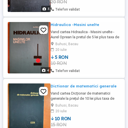
20 RON
3
Telefon validat
Hidraulica -Masini unelte
Vand cartea Hidraulica - Masini unelte -
Aurel Oprean la pretul de 5 lei plus taxa de
transport prin Posta Romana cu plata
Buhusi, Bacau
ramburs. Livrare personala in BACAU,
20 iulie
Roman, PIATRA NEAMT si Buhuşi fara taxa
5 RON
de transport .
10 RON
4
Telefon validat
Dictionar de matematici generale
Vand cartea Dicționar de matematici
generale la prețul de 10 lei plus taxa de
transport prin Posta Romană cu plata
Buhusi, Bacau
ramburs. Livrare personală in Bacău ,
20 iulie
Piatra Neamț , Roman și Buhusi fără taxa
10 RON
de transport.
15 RON