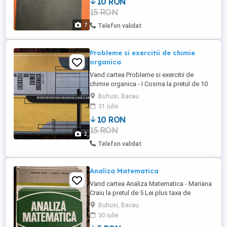
10 RON
de transport .
15 RON
7
Telefon validat
Probleme si exercitii de chimie
organica
Vand cartea Probleme si exercitii de
chimie organica - I Cosma la pretul de 10
lei plus taxa de transport prin Posta
Buhusi, Bacau
Romana cu plata ramburs . Livrare
31 iulie
personala in BACAU, Roman, PIATRA
10 RON
NEAMT si Buhuşi fara taxa de transport.
15 RON
2
Telefon validat
Analiza Matematica
Vand cartea Analiza Matematica - Mariana
Craiu la pretul de 5 Lei plus taxa de
transport prin Posta Romana cu plata
Buhusi, Bacau
ramburs . Livrare personala in Bacau ,
30 iulie
Roman, PIATRA NEAMT si Buhuşi fara taxa