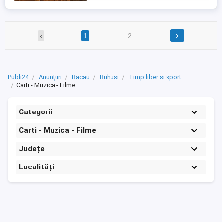
›
‹
1
2
Publi24
Anunțuri
Bacau
Buhusi
Timp liber si sport
Carti - Muzica - Filme
Categorii
Carti - Muzica - Filme
Județe
Localități