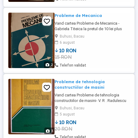
Probleme de Mecanica
Vand cartea Probleme de Mecanica -
Gabriela Titeica la pretul de 10 lei plus
taxa de transport prin Posta Romana cu
Buhusi, Bacau
plata ramburs
6 august
10 RON
15 RON
2
Telefon validat
Probleme de tehnologia
constructiilor de masini
Vand cartea Probleme de tehnologia
constructiilor de masini- V. R . Radulescu
la pretul de 10 lei plus taxa de transport
Buhusi, Bacau
prin Posta Romana cu plata ramburs .
5 august
Livrare personala in BACAU, Roman, Piatra
10 RON
Neamt si Buhuşi fara taxa de transport.
20 RON
3
Telefon validat