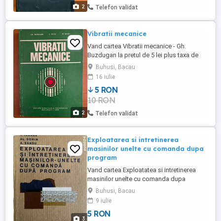
2
Telefon validat
Vibratii mecanice
Vand cartea Vibratii mecanice - Gh.
Buzdugan la pretul de 5 lei plus taxa de
transport prin Posta Romana cu plata
Buhusi, Bacau
ramburs. Livrare personala in BACAU,
16 iulie
Roman, PIATRA NEAMT si Buhuşi fara taxa
5 RON
de transport .
10 RON
2
Telefon validat
Exploatarea si intretinerea
masinilor unelte cu comanda dupa
program
Vand cartea Exploatatea si intretinerea
masinilor unelte cu comanda dupa
program - I. Gheghea la pretul de 5 lei plus
Buhusi, Bacau
taxa de transport prin Posta Romana cu
9 iulie
plata ramburs . Livrare personala in Bacau,
5 RON
Roman, PIATRA NEAMT si Buhusi fara taxa
3