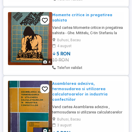
Momente critice in pregatirea
sahista
Vand cartea Momente critice in pregatirea
sahista - Ghe. Mititelu, C-tin Stefaniu la
pretul de 5 lei plus taxa de transport prin
Buhusi, Bacau
Posta Romana cu plata ramburs. Livrare
4 august
personala in Bacau, Roman , Piatra Neamt
5 RON
si Buhusi fara taxa de transport.
10 RON
4
Telefon validat
Asamblarea adeziva,
termosudarea si utilizarea
calculatoarelor in industria
confectiilor
Vand cartea Asamblarea adeziva ,
termosudarea si utilizarea calculatoarelor
in industria confectiilor - I. Ionescu Muscel
Buhusi, Bacau
la pretul de 5 lei plus taxa de transport prin
3 august
Posta Romana cu plata ramburs . Livrare
4