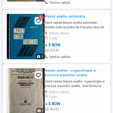
de transport .
Telefon validat
Masini unelte automate
1
Vand cartea Masini unelte automate -
Dimitru Zetu la pretul de 5 lei plus taxa de
transport prin Posta Romana cu plata
Buhusi, Bacau
ramburs . Livrare personala in BACAU,
8 iulie
Roman, PIATRA NEAMT si Buhuşi fara taxa
5 RON
de transport .
10 RON
5
Telefon validat
Masini unelte - organologia si
precizia masinilor unelte
Vand cartea Masini unelte - oganologia si
precizia masinilor unelte - Emil Botez la
pretul de 5 lei plus taxa de transport prin
Buhusi, Bacau
Posta Romana cu plata ramburs . Livrarea
3 iulie
personala in BACAU, Roman, PIATRA
5 RON
NEAMT si Buhuşi fara taxa de transport .
15 RON
3