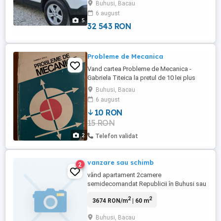
Buhusi, Bacau
condiționat navigație mare scaune in pele
6 august
mixt priza de curent electrica 220 w ect
5
pentru mai ...
32 543 RON
Probleme de Mecanica
Vand cartea Probleme de Mecanica -
Gabriela Titeica la pretul de 10 lei plus
taxa de transport prin Posta Romana cu
Buhusi, Bacau
plata ramburs
6 august
10 RON
15 RON
2
Telefon validat
vanzare sau schimb
2
vând apartament 2camere
semidecomandat Republicii în Buhusi sau
schimb cu apartament Bacău plus
2
2
3674 RON/m
| 60 m
diferenta.Recent renovat .locuibil doua
luni pe an luminos cu vedere stradala la
Buhusi, Bacau
toate camerele.Centrala proprie izolat