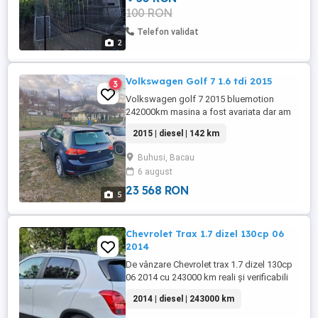
100 RON
Telefon validat
2
Volkswagen Golf 7 1.6 tdi 2015
3
Volkswagen golf 7 2015 bluemotion
242000km masina a fost avariata dar am
schimbat toate piesele avariate dar mai
2015 | diesel | 142 km
are nevoie de reparatii, cum ar fi de
revopsit partile schimbate , masina nu mai
Buhusi, Bacau
porneste , o vind asa cum se afla motivul
6 august
nu am timp sa ma mai ocup de ia tetalii in
privat )
23 568 RON
5
Chevrolet Trax 1.7 dizel 130cp 06
2014
De vânzare Chevrolet trax 1.7 dizel 130cp
06 2014 cu 243000 km reali şi verificabili
,propietar in acte fiscal pe loc itp valabil
2014 | diesel | 243000 km
03 2027 Maşina merge si arată fb 4
geamuri electrice oglinzi încălzite aer