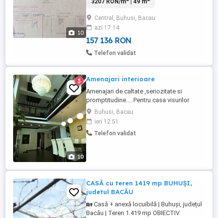
3207 RON/m
| 49 m
zonă foarte bine poziționată, aproape de
centrul orașului și de principalele puncte
Central, Buhusi, Bacau
de interes. Cu o suprafață utila de 49 mp,
azi 17:14
proprietatea reprezintă o oportunitate
10
excelentă pentru cei care ...
157 136 RON
Telefon validat
Amenajari interioare
3
Amenajari de caltate ,seriozitate si
promptitudine.... Pentru casa visurilor
voastre apelati cu incredere...
Buhusi, Bacau
ieri 12:51
Telefon validat
10
CASĂ cu teren 1419 mp BUHUȘI,
judetul BACĂU
🏡 Casă + anexă locuibilă | Buhuși, județul
Bacău | Teren 1.419 mp OBIECTIV