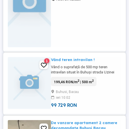
Vând teren intravilan !
1
Vând o suprafață de 500 mp teren
intravilan situat în Buhuși strada Uzinei
(vis-a-vis de fostul bar Botul Calului).Prețul
2
2
199,46 RON/m
| 500 m
este de 19.000 euro negociabil, mai multe
detalii la nr de telefon: zero, șapte, patru,
Buhusi, Bacau
opt, doi, patru, nouă, zero, trei, nouă.
ieri 10:02
99 729 RON
De vanzare apartament 2 camere
decomandate Buhusi Bacau