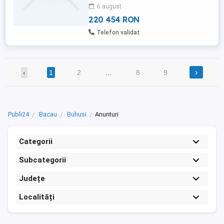
6 august
exterior alaturi dispuneți de uscător și
boxa subsol.
220 454 RON
Telefon validat
›
‹
1
2
…
8
9
Publi24
Bacau
Buhusi
Anunturi
Categorii
Subcategorii
Județe
Localități