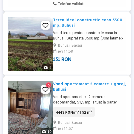
Telefon validat
Teren ideal constructie casa 3500
mp, Buhusi
Vand teren pentru constructie casa in
Buhusi. Suprafata 3500 mp (30m latime x
115m lungime aprox), cu deschidere la
Buhusi, Bacau
strada pe toata lungimea parcelei, la 100m
ieri 11:58
de DN15. Facilitati: electricitate, gaz, apa
131 RON
potabila, apa de izvor prin cadere, drum
asfaltat. Acces facil prin DN 15 (Strada
4
Libertatii). Zona ...
Vand apartament 2 camere + garaj,
3
Buhusi
Vand apartament cu 2 camere
decomandat, 51,5 mp, situat la parter,
mobilat, calorifere, parchet, gratii la toate
2
2
4443 RON/m
| 52 m
geamurile, boxa la subsol, aflat în zonă
centrală și liniștită, Blocul are 2
Buhusi, Bacau
apartamente la demisol. Garaj acoperit
ieri 11:57
situat in fata blocului 20 mp (4mp x 5mp),
10