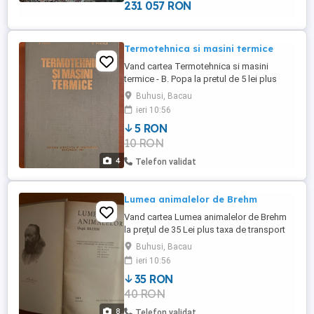
construit din BCA, inclus in ...
231 057 RON
Termotehnica si masini termice
Vand cartea Termotehnica si masini
termice - B. Popa la pretul de 5 lei plus
taxa de transport prin Posta Romana cu
Buhusi, Bacau
plata ramburs . Livrare personala in
ieri 10:56
BACAU, Roman, PIATRA NEAMT si Buhuşi
5 RON
fara taxa de transport .
10 RON
4
Telefon validat
Lumea animalelor de Brehm
Vand cartea Lumea animalelor de Brehm
la prețul de 35 Lei plus taxa de transport
prin Posta Romană cu plata ramburs .
Buhusi, Bacau
Cartea are 850 pagini , conține și fotografii
ieri 10:56
, planșe color și coperțile sunt cartonate .
35 RON
Livrare personală in Bacău , Piatra Neamț ,
40 RON
Roman și Buhusi fără taxa de transport .
8
Telefon validat