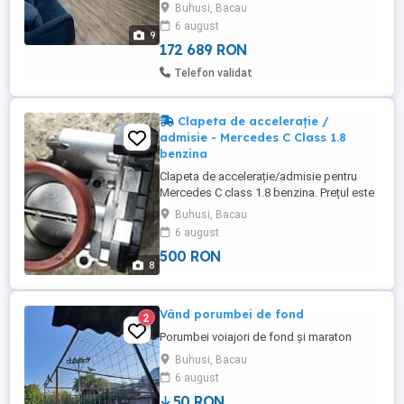
Buhusi, Bacau
condiționat, electrocasnice, instalație
6 august
electrica, sanitara, gaz, centrala, calorifere
9
toate noi în garanție. ...
172 689 RON
Telefon validat
Clapeta de accelerație /
admisie - Mercedes C Class 1.8
benzina
Clapeta de accelerație/admisie pentru
Mercedes C class 1.8 benzina. Prețul este
negociabil. Rog seriozitate Dețin 2 clapete
Buhusi, Bacau
de accelerație ! Se pot da și separat
6 august
500 RON
8
Vând porumbei de fond
2
Porumbei voiajori de fond și maraton
Buhusi, Bacau
6 august
50 RON