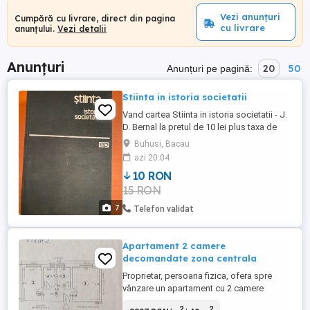
Vezi anunțuri
Cumpără cu livrare, direct din pagina
cu livrare
anunțului.
Vezi detalii
Anunțuri
20
50
Anunțuri pe pagină:
Stiinta in istoria societatii
Vand cartea Stiinta in istoria societatii - J.
D. Bernal la pretul de 10 lei plus taxa de
transport prin Posta Romana cu plata
Buhusi, Bacau
ramburs . Livrare personala in BACAU,
azi 20:04
Roman , Piatra Neamt si Buhuşi fara taxa
10 RON
de transport .
15 RON
7
Telefon validat
Apartament 2 camere
decomandate zona centrala
Proprietar, persoana fizica, ofera spre
vânzare un apartament cu 2 camere
decomandate, situat la demisol, într-o
2
2