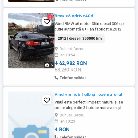
Bmw x6 xdrive40d
1
Vând BMW x6 motor 3litri diesel 306 cp
cutie automată 8+1 an fabricație.2012
euro 5 km 334087realii.culoare negru
2012 | diesel | 350000 km
perlat. dpf activ.suspensie arcuri.anvelope
noi jante r20.sistem audio prologic
Buhusi, Bacau
7.navigatie mare 3d.padele volan.incalzire
ieri 10:54
scaune cu memorie volan electric .xenon
.trapă .consumabile schimbate.revizii ...
62,982 RON
5
68,230 RON
Telefon validat
Vind vin nobil alb și roze natural
Vinul este perfect limpezit natural și se
poate alege din 3 butoae mai avem și
țuică din vin la 40 grade.
Buhusi, Bacau
ieri 10:23
4 RON
Telefon validat