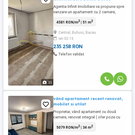
Agentia Infinit Imobiliare va propune spre
vanzare un apartament cu 2 camere,
decomandate, situat in Buhusi pe BLD.
2
2
4581 RON/m
| 51 m
Republicii, la parter, in apropiere de centrul
orasului, la cateva minute de mers pe jos
Central, Buhusi, Bacau
de primarie, magazine, scoli si alte puncte
ieri 02:15
de interes din zona Acest apartament este
de renovat ...
235 258 RON
Telefon validat
11
vând apartament recent renovat,
mobilat si utilat
Proprietar, vând apartament cu două
camere, renovat integral ( ofer poze cu
etapele lucrarilor) : hidroizolație acoperiș,
2
2
5079 RON/m
| 34 m
izolație exterioara de 10 cm, șape,
geamuri termopan 7 camere triplex. Aer