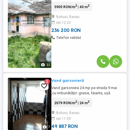
IMOBILIARE vă oferă spre vânzare o
2
2
5905 RON/m
| 40 m
proprietate situată în orașul Buhuși, ideală
pentru locuit sau investiție, compusă din
Buhusi, Bacau
casă principală și anexă locuibilă,
ieri 12:23
amplasate pe un teren generos. 🏠 Casa
principală: Construcție din ...
236 200 RON
Telefon validat
11
Vand garsonieră
2
Vand garsoniera 24 mp pe strada 9 mai
,cu imbunătățiri :gresie, faianta, ușă
metalică, geam termopan, instalatie
2
2
2079 RON/m
| 24 m
electrică si sanitară nouă ,fără gaz .
Buhusi, Bacau
ieri 11:59
49 887 RON
7