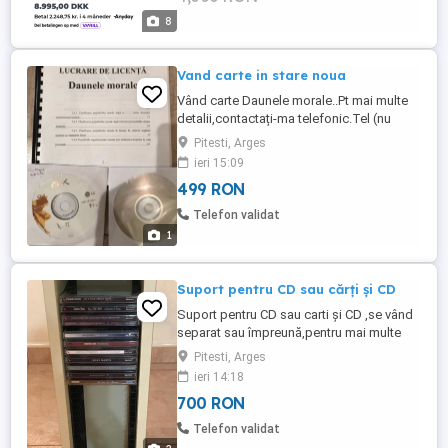
8
Vand carte in stare noua
Vând carte Daunele morale..Pt mai multe
detalii,contactați-ma telefonic.Tel (nu
răspund la sms)
Pitesti, Arges
ieri 15:09
499 RON
Telefon validat
1
Suport pentru CD sau cărți și CD
Suport pentru CD sau carti și CD ,se vând
separat sau împreună,pentru mai multe
detalii sunați la
Pitesti, Arges
ieri 14:18
700 RON
Telefon validat