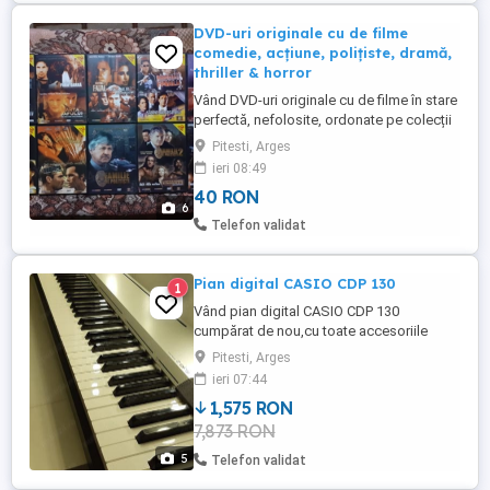
DVD-uri originale cu de filme
comedie, acțiune, polițiste, dramă,
thriller & horror
Vând DVD-uri originale cu de filme în stare
perfectă, nefolosite, ordonate pe colecții
așa cum se prezintă în fotografii. Prețurile
Pitesti, Arges
sunt diferențiate în funcție de numărul de
ieri 08:49
filme înregistrate pe fiecare DVD astfel:
40 RON
Foto 1 : filme de comedie pe 4 DVD-uri
6
originale înregistrate pe ambele fețe cu
Telefon validat
câte ...
Pian digital CASIO CDP 130
1
Vând pian digital CASIO CDP 130
cumpărat de nou,cu toate accesoriile
inclusiv supot.A fost folosit foarte puțin
Pitesti, Arges
pentru inițiere.Datele tehnice se găsesc în
ieri 07:44
carte.Ca dotări are o pedală,cablu de
1,575 RON
funcționare,suport de partituri și
7,873 RON
husă.Suplimentar suport stand microfon.
5
Telefon validat