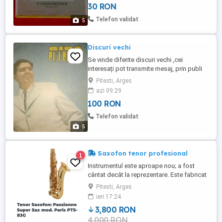
30 RON
limbii engleze și cărțile corespunzătoare
acestuia. Iată titlurile materialelor
Telefon validat
5
discografice : Foto 1 : Piotr ...
Discuri vechi
Se vinde diferite discuri vechi ,cei
interesați pot transmite mesaj, prin publi
24 pentru detalii.
Pitesti, Arges
azi 09:29
100 RON
Telefon validat
5
Saxofon tenor profesional
1
Instrumentul este aproape nou; a fost
cântat decât la reprezentare. Este fabricat
în Danemarca. Serie limitată. Super Sax
Pitesti, Arges
Passionne.Se vinde cu cutie tip: husă textil
ieri 17:24
și cu toate accesoriile.
3,800 RON
4,000 RON