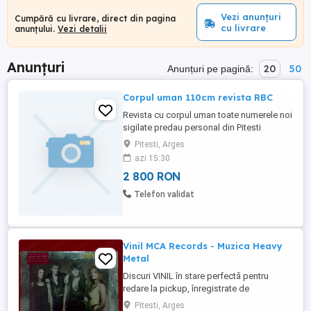
Vezi anunțuri
Cumpără cu livrare, direct din pagina
cu livrare
anunțului.
Vezi detalii
Anunțuri
20
50
Anunțuri pe pagină:
Corpul uman 110cm revista RBC
Revista cu corpul uman toate numerele noi
sigilate predau personal din Pitesti
deoarece sunt ambalate în cutii
Pitesti, Arges
azi 15:30
2 800 RON
Telefon validat
Vinil MCA Records - Muzica Heavy
Metal
Discuri VINIL în stare perfectă pentru
redare la pickup, înregistrate de
studiourile MCA Records (USA) cu albume
Pitesti, Arges