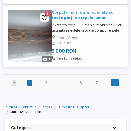
Corpul uman toate revistele cu
1
toate părțile corpului uman
Învățarea corpului uman și montarea lui cu
ușurință revistele si toate componentele
sunt sigilate
Pitesti, Arges
4 august
3 000 RON
Telefon validat
1
›
‹
1
2
…
6
7
Publi24
Anunțuri
Arges
Timp liber si sport
Carti - Muzica - Filme
Categorii