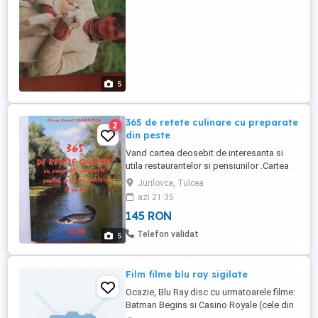
5
365 de retete culinare cu preparate
2
din peste
Vand cartea deosebit de interesanta si
utila restaurantelor si pensiunilor .Cartea
aparuta intr-un tiraj mic contine 365 retete
Jurilovca, Tulcea
culinare cu preparate din peste.Pentru
azi 21:35
fiecare zi a anului o reteta ! Cartea contine
145 RON
316 pagini in format 14,5x20,5 cm , A
aparut in Editura Lux Libris din Brasov sub
Telefon validat
5
semnatura ...
Film filme blu ray sigilate
Ocazie, Blu Ray disc cu urmatoarele filme:
Batman Begins si Casino Royale (cele din
poza). SIGILATE! Pret fix 10 lei blu ray, la