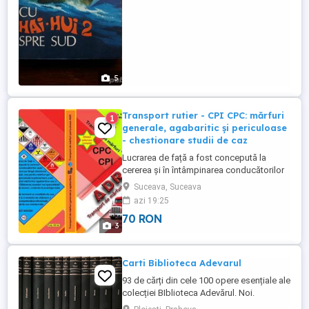
5
Transport rutier - CPI CPC: mărfuri
1
generale, agabaritic și periculoase
- chestionare studii de caz
Lucrarea de față a fost concepută la
cererea și în întâmpinarea conducătorilor
auto profesioniști, care pe lângă atestarea
Suceava, Suceava
profesională de bază, cea pentru
azi 19:25
transport de mărfuri generale, doresc și
70 RON
alte specializări mai complexe,
3
suplimentare, cum ar fi cea pentru
transport de mărfuri agabaritice și sau ...
Carti Biblioteca Adevarul
93 de cărți din cele 100 opere esențiale ale
colecției BIblioteca Adevărul. Noi.