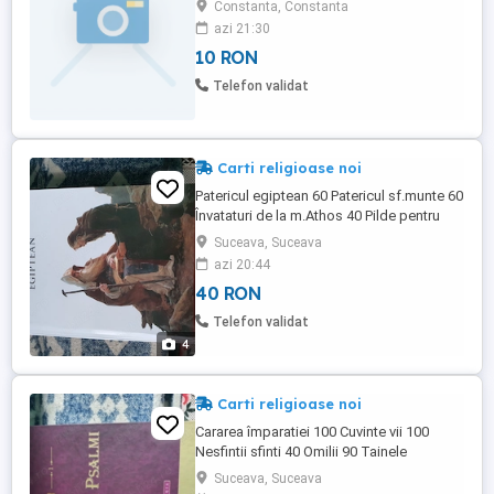
Constanta, Constanta
alegere. NU trimit in tara, nu fac schimburi.
azi 21:30
10 RON
Telefon validat
Carti religioase noi
Patericul egiptean 60 Patericul sf.munte 60
Învataturi de la m.Athos 40 Pilde pentru
suflet 40
Suceava, Suceava
azi 20:44
40 RON
Telefon validat
4
Carti religioase noi
Cararea împaratiei 100 Cuvinte vii 100
Nesfintii sfinti 40 Omilii 90 Tainele
vindecarii 30
Suceava, Suceava