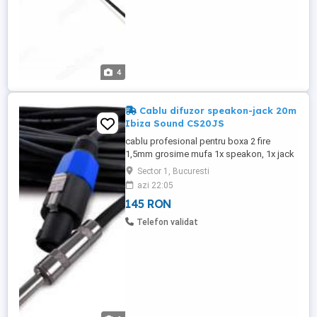
4
Cablu difuzor speakon-jack 20m
Ibiza Sound CS20JS
cablu profesional pentru boxa 2 fire
1,5mm grosime mufa 1x speakon, 1x jack
6.3 invelis rezistent la ulei si acid lungime
Sector 1, Bucuresti
20 m culoare neagra Cod Produs: CS20JS
azi 22:05
Livrarea se efectueaza prin curier - livrare
145 RON
la domiciliu in 24-48 ore - cost 17 RON
disponibil cu deschidere si verificare colet
Telefon validat
la livrare ...