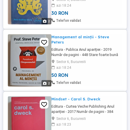
București, Stația de Metrou Păcii.
azi 18:24
30 RON
Telefon validat
2
Management al minții - Steve
Peters
Editura - Publica Anul apariției - 2019
Număr de pagini - 448 Stare foarte bună
(nouă) Doar cu predare personală în
Sector 6, Bucuresti
București, Stația de Metrou Păcii.
azi 18:24
50 RON
Telefon validat
2
Mindset - Carol S. Dweck
Editura - Curtea Veche Publishing Anul
apariției - 2017 Număr de pagini - 384
Stare foarte bună (Nouă) Doar cu predare
Sector 6, Bucuresti
personală în București, Stația de Metrou
azi 18:23
Păcii.