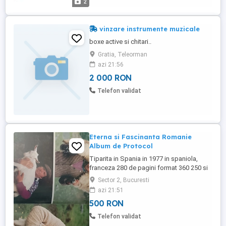
2
vinzare instrumente muzicale
boxe active si chitari..
Gratia, Teleorman
azi 21:56
2 000 RON
Telefon validat
Eterna si Fascinanta Romanie
Album de Protocol
Tiparita in Spania in 1977 in spaniola,
franceza 280 de pagini format 360 250 si
4 Kg hartie cartonata de 300g PRET 500
Sector 2, Bucuresti
DE LEI. la care se adauga transportul. Se
azi 21:51
emite factura pe firma . Firma nu este
500 RON
platitoare de TVA. Prezent&Perfect SRL
CONT RO54 BACX
Telefon validat