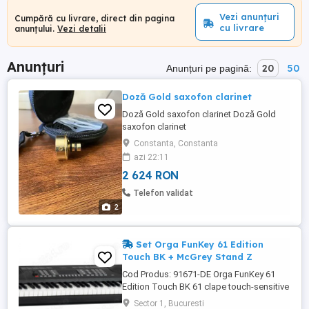
Vezi anunțuri
Cumpără cu livrare, direct din pagina
cu livrare
anunțului.
Vezi detalii
Anunțuri
20
50
Anunțuri pe pagină:
Doză Gold saxofon clarinet
Doză Gold saxofon clarinet Doză Gold
saxofon clarinet
Constanta, Constanta
azi 22:11
2 624 RON
Telefon validat
2
Set Orga FunKey 61 Edition
Touch BK + McGrey Stand Z
Cod Produs: 91671-DE Orga FunKey 61
Edition Touch BK 61 clape touch-sensitive
300 sunete, 300 ritmuri, 40 cantece demo,
Sector 1, Bucuresti