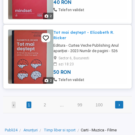
40 RON
Telefon validat
2
Tot mai deștept - Elizabeth R.
Ricker
Editura - Curtea Veche Publishing Anul
apariției - 2023 Număr de pagini - 526
Stare foarte bună (Nouă) Doar cu predare
Sector 6, Bucuresti
personală în București, Stația de Metrou
azi 18:23
Păcii.
50 RON
Telefon validat
2
›
‹
1
2
…
99
100
Publi24
Anunțuri
Timp liber si sport
Carti - Muzica - Filme