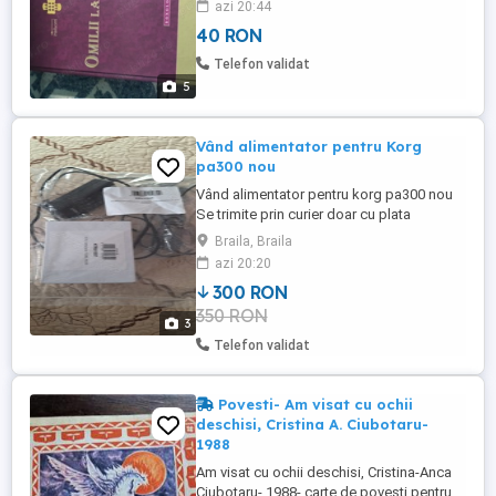
azi 20:44
40 RON
Telefon validat
5
Vând alimentator pentru Korg
pa300 nou
Vând alimentator pentru korg pa300 nou
Se trimite prin curier doar cu plata
transportului în avans Preț 300 lei fix
Braila, Braila
azi 20:20
300 RON
350 RON
3
Telefon validat
Povesti- Am visat cu ochii
deschisi, Cristina A. Ciubotaru-
1988
Am visat cu ochii deschisi, Cristina-Anca
Ciubotaru- 1988- carte de povesti pentru