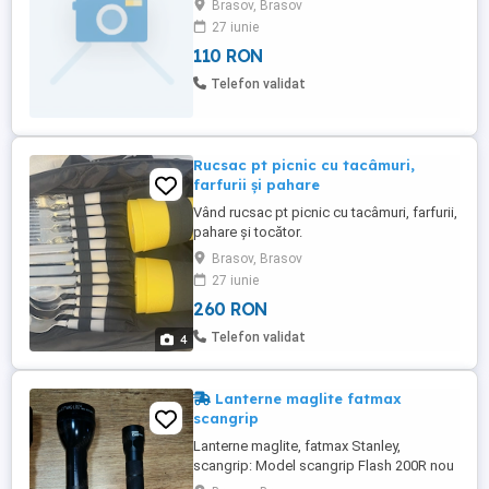
Brasov, Brasov
27 iunie
110 RON
Telefon validat
Rucsac pt picnic cu tacâmuri,
farfurii și pahare
Vând rucsac pt picnic cu tacâmuri, farfurii,
pahare și tocător.
Brasov, Brasov
27 iunie
260 RON
Telefon validat
4
Lanterne maglite fatmax
scangrip
Lanterne maglite, fatmax Stanley,
scangrip: Model scangrip Flash 200R nou
nu mai are ambalaj de carton 280 lei