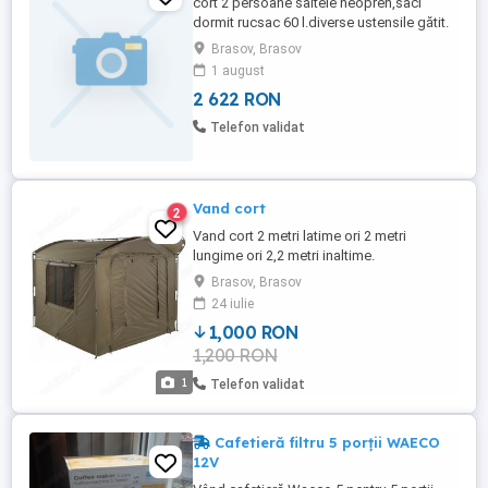
cort 2 persoane saltele neopren,saci
dormit rucsac 60 l.diverse ustensile gătit.
Brasov, Brasov
1 august
2 622 RON
Telefon validat
Vand cort
2
Vand cort 2 metri latime ori 2 metri
lungime ori 2,2 metri inaltime.
Brasov, Brasov
24 iulie
1,000 RON
1,200 RON
1
Telefon validat
Cafetieră filtru 5 porții WAECO
12V