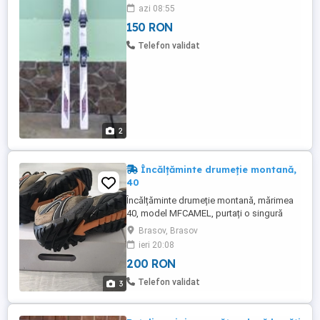
pret. 150 RON, ,
azi 08:55
150 RON
Telefon validat
2
Încălțăminte drumeție montană,
40
Încălțăminte drumeție montană, mărimea
40, model MFCAMEL, purtați o singură
dată.
Brasov, Brasov
ieri 20:08
200 RON
Telefon validat
3