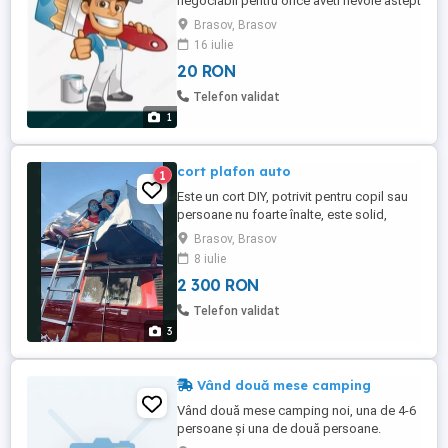
negociabil pentru orice aveti nevoie astept
mesajele dvs
Brasov, Brasov
16 iulie
20 RON
Telefon validat
1
cort plafon auto
1
Este un cort DIY, potrivit pentru copil sau
persoane nu foarte înalte, este solid,
impermeabil (testat pe ploaie în munții
Brasov, Brasov
Apuseni) și vine dotat cu scara pliabilă
8 iulie
aferentă. Salteaua gonflabilă este inclusă
2 300 RON
Telefon validat
3
Vând două mese camping
Vând două mese camping noi, una de 4-6
persoane și una de două persoane.