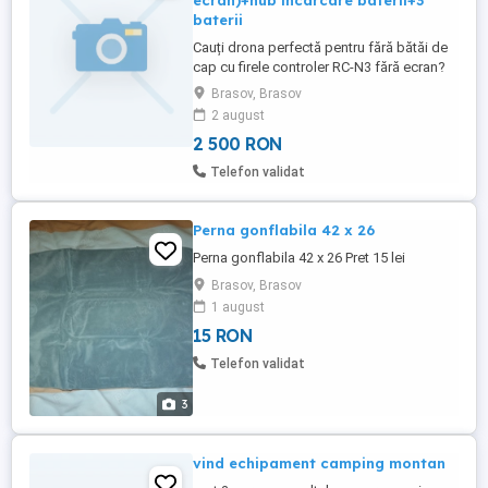
ecran)+hub incarcare baterii+3
baterii
Cauți drona perfectă pentru fără bătăi de
cap cu firele controler RC-N3 fără ecran?
Vând pachetul complet DJI Mini 3 Fly
Brasov, Brasov
More Combo, configurat special pentru
2 august
autonomie maximă și confort la zbor.
2 500 RON
Drona cântărește doar 249 de grame,
ceea ce înseamnă că o poți ridica legal
Telefon validat
aproape oriunde, fără examene ...
Perna gonflabila 42 x 26
Perna gonflabila 42 x 26 Pret 15 lei
Brasov, Brasov
1 august
15 RON
Telefon validat
3
vind echipament camping montan