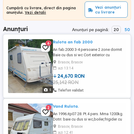
Vezi anunțuri
Cumpără cu livrare, direct din pagina
cu livrare
anunțului.
Vezi detalii
Anunțuri
20
50
Anunțuri pe pagină:
Rulota an fab 2000
6
An fab.2000 3-4 persoane 2 zone dormit
Baie cu dus si wc Cort exterior cu
marchiza, Incalzire Truma Suport 2
Brasov, Brasov
biciclete Sistem iluminat indpendent cu
azi 13:14
baterie si invertor Import Germania Stare
24,670 RON
impecabila nu are infiltratii, pete, mirosuri,
25,142 RON
totul functioneaza impecabil
5
Telefon validat
Vand Rulota.
2
An 1996.itp07 28. Pt.4 pers. Mma 1200kg.
Dotri: baie cu dus si wc,boiler,frigider cu
congelator,AC,bazin apa curata si
Brasov, Brasov
gri,cort,generator 2.8kw,antena sat.etc.
azi 12:41