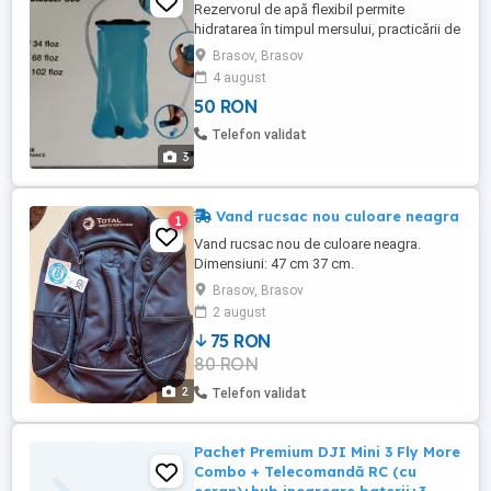
Rezervorul de apă flexibil permite
hidratarea în timpul mersului, practicării de
trekking și drumeție. Capacitate volum 2
Brasov, Brasov
litrii Simplă, fără terina Pret: 50ron Water
4 august
bladder 500 Tetină cu 2 poziții: închisă
50 RON
deschisă, deschidere largă, pentru
umplere ușoară. Banda culisantă permite
Telefon validat
deschiderea totală ...
3
Vand rucsac nou culoare neagra
1
Vand rucsac nou de culoare neagra.
Dimensiuni: 47 cm 37 cm.
Brasov, Brasov
2 august
75 RON
80 RON
2
Telefon validat
Pachet Premium DJI Mini 3 Fly More
Combo + Telecomandă RC (cu