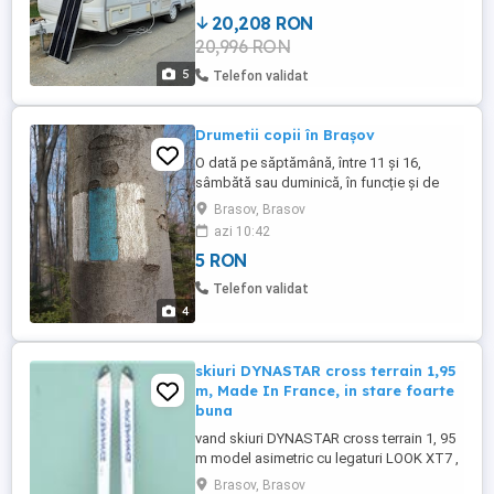
20,208 RON
20,996 RON
5
Telefon validat
Drumetii copii în Brașov
O dată pe săptămână, între 11 și 16,
sâmbătă sau duminică, în funcție și de
traseu sau de vreme. Pe sub Tâmpa, pe
Brasov, Brasov
Tâmpa sau în apropiere, în cartierul Noua.
azi 10:42
5 lei zi o dată pe lună de dimineață,
5 RON
miercuri sau joi, cam între orele 7:30 și 18
pe Postăvarul sau pe Piatra mare sau în
Telefon validat
poiană. 10 lei z ...
4
skiuri DYNASTAR cross terrain 1,95
m, Made In France, in stare foarte
buna
vand skiuri DYNASTAR cross terrain 1, 95
m model asimetric cu legaturi LOOK XT7 ,
in stare f. buna, , , MADE IN FRANCE, , ,
Brasov, Brasov