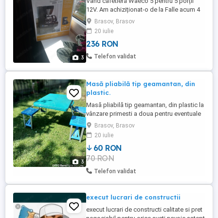
Vând cafetieră Waeco 5 pentru 5 porții
12V. Am achiziționat-o de la Falle acum 4
ani. Am folosit-o doar un singur sezon
Brasov, Brasov
(câteva ieșiri) apoi am renunțat la ea în
20 iulie
favoarea capsulelor. Este în perfectă stare
236 RON
în cutia originală. Caracteristici tehnice: 5
cupe (625ml) 12V 170W placă de încălzire
Telefon validat
3
cu termostat protecție ...
Masă pliabilă tip geamantan, din
plastic.
Masă pliabilă tip geamantan, din plastic la
vânzare primesti a doua pentru eventuale
piese schimb.
Brasov, Brasov
20 iulie
60 RON
70 RON
3
Telefon validat
execut lucrari de constructii
execut lucrari de constructi calitate si pret