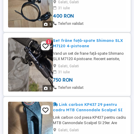
stare buna, avand o putere mare de
Galati, Galati
franare si modulatie foarte buna. Placutele
31 iulie
metalice sunt uzate >50%, deci vor trebui
400 RON
schimbate. Se vand fara suruburile de
montare al etrierilor. Daca aveti nevoie de
Telefon validat
5
suruburi, consultati anunturile ...
Set frâne față-spate Shimano SLX
1
M7120 4-pistoane
Vand un set de frane față-spate Shimano
SLX M7120 4 pistoane. Recent aerisite,
putere mare de frânare. Mici zgârieturi pe
Galati, Galati
manete si in locurile in care cablurile s-au
31 iulie
atins. Suruburile de montare al etrierilor pe
750 RON
bicicletă nu sunt incluse. Produsul este
folosit. Nu ofer garanție. Nu se poate
Telefon validat
5
returna. ...
Link carbon KP437 29 pentru
cadru MTB Cannondale Scalpel SI
Link carbon cod piesa KP437 pentru cadru
MTB Cannondale Scalpel SI 29er. Are
rulmenti Enduro 6802 LLU MAX. Produsul
Galati, Galati
este folosit. Nu ofer garanție. Nu se poate