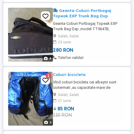
Geanta-Coburi Portbagaj
Topeak EXP Trunk Bag Dxp
Geanta-Coburi Portbagaj Topeak EXP
Trunk Bag Dxp ,model TT9647B,
capacitate 22.6 L. Prezinta cateva
Galati, Galati
zgarieturi pe laterale. Toate fermoarele
23 iunie
sunt functionale.
280 RON
Telefon validat
4
Coburi bicicleta
2
Vînd coburi bicicleta cei albaștri sunt
izotermati ,au capacitate mare de
încărcare ,sunt noi ,in perfecta stare de
Galati, Galati
utilizare pret 75 lei,preț per bucata,cei
21 iunie
verzi sunt fabricati din doc tip armata pret
85 RON
85 lei ,au capacitatea de 30 L o geanta X3
110 RON
genti .
6