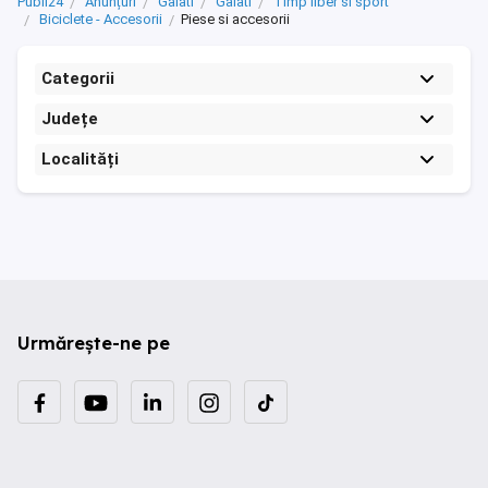
Publi24
Anunțuri
Galati
Galati
Timp liber si sport
Biciclete - Accesorii
Piese si accesorii
Categorii
Județe
Localități
Urmărește-ne pe