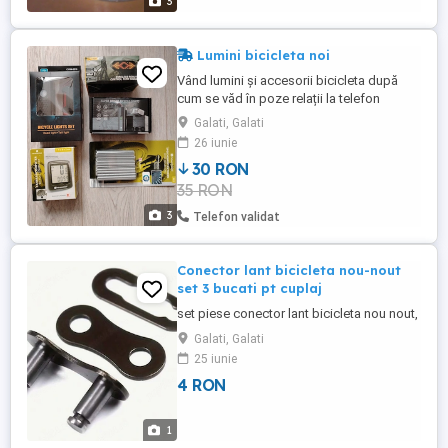
3
suportate de cumparator. ...
Lumini bicicleta noi
Vând lumini și accesorii bicicleta după
cum se văd în poze relații la telefon
Galati, Galati
26 iunie
30 RON
35 RON
3
Telefon validat
Conector lant bicicleta nou-nout
set 3 bucati pt cuplaj
set piese conector lant bicicleta nou nout,
Galati, Galati
25 iunie
4 RON
1