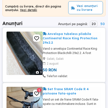
Vezi anunțuri
Cumpără cu livrare, direct din pagina
cu livrare
anunțului.
Vezi detalii
Anunțuri
20
50
Anunțuri pe pagină:
Anvelopa tubeless pliabila
Continental Race King Protection
29x2.2
Vand o anvelopa Continental Race King
Protection Blackchilli 29x2.2. A fost
folosita aproximativ 2000 km mixt(oras,
Galati, Galati
offroad) tubeless. Prezinta urme de
2 august
solutie anti-pana pe interior. Uzura se
50 RON
poate observa in poze. Prezinta 3-4
3
înțepături de la spini(se pot astupa cu
Telefon validat
solutia anti-pană). A fost cumparata ...
Set frane SRAM Code R 4
1
pistoane fata-spate
Vand un set de frane SRAM Code R fata-
spate cu matchmakere incluse. Sunt in