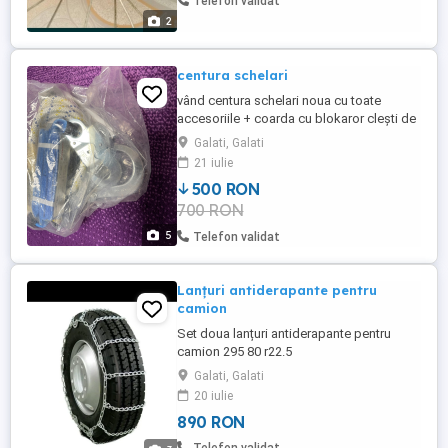
Telefon validat
2
centura schelari
vând centura schelari noua cu toate
accesoriile + coarda cu blokaror clești de
prindere etc prețul fix produse noi
Galati, Galati
nefolosite
21 iulie
500 RON
700 RON
5
Telefon validat
Lanțuri antiderapante pentru
camion
Set doua lanțuri antiderapante pentru
camion 295 80 r22.5
Galati, Galati
20 iulie
890 RON