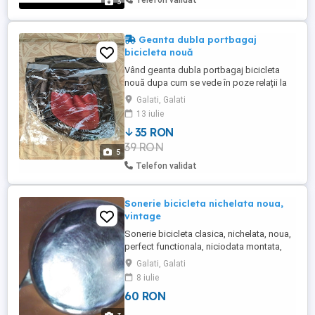
Telefon validat
3
Geanta dubla portbagaj
bicicleta nouă
Vând geanta dubla portbagaj bicicleta
nouă dupa cum se vede în poze relații la
telefon
Galati, Galati
13 iulie
35 RON
39 RON
5
Telefon validat
Sonerie bicicleta nichelata noua,
vintage
Sonerie bicicleta clasica, nichelata, noua,
perfect functionala, niciodata montata,
vintage; diametru 52 mm, inaltime fara
Galati, Galati
brida 25 mm, inaltime cu brida 50 mm.
8 iulie
Rog a trimite mesaj pe Publi24. Expedierea
60 RON
se poate face prin Posta Romana
ramburs, taxele postale de 22 lei fiind