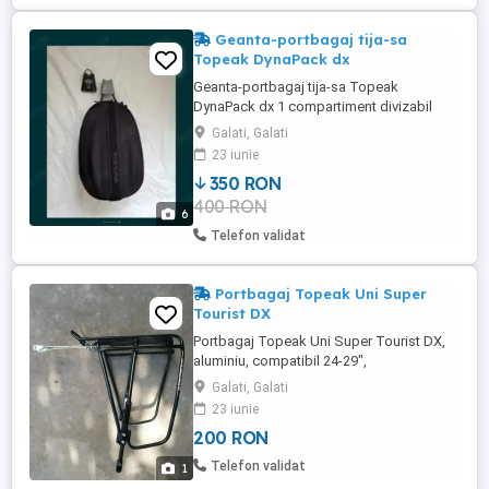
Geanta-portbagaj tija-sa
Topeak DynaPack dx
Geanta-portbagaj tija-sa Topeak
DynaPack dx 1 compartiment divizabil
Volum 9,7 L cu max 4.5Kg Exterior dur
Galati, Galati
protectie spuma Prindere tija-sa rapida
23 iunie
Quck Click 7 Material 400 Denier Husa
350 RON
ploaie Culoare: neagra cu elemente
400 RON
reflectorizante Greutate: 720 gr Geanta
6
este foarte putin utilizata ,are toate
Telefon validat
accesoriile ...
Portbagaj Topeak Uni Super
Tourist DX
Portbagaj Topeak Uni Super Tourist DX,
aluminiu, compatibil 24-29",
negru,greutate suportata 30 kg ,model
Galati, Galati
TA2151B.
23 iunie
200 RON
Telefon validat
1