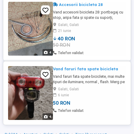
Accesorii bicicleta 28
Vand accesorii bicicleta 28 :portbagaj cu
stop, aripa fata și spate cu suporți,
apărătoare lanț după cum se văd în poze
Galati, Galati
relații la telefon
21 iunie
40 RON
50 RON
4
Telefon validat
Vand faruri fata spate bicicleta
Vand faruri fata spate biciclete, mai multe
tipuri de iluminare, normal , flash. Merg pe
baterii AAA. Livrare prin lockere Same day.
Galati, Galati
6 iunie
50 RON
Telefon validat
4