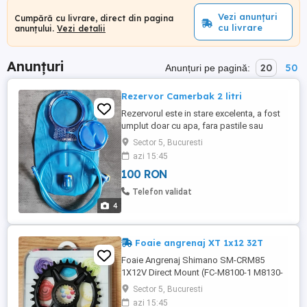
Vezi anunțuri
Cumpără cu livrare, direct din pagina
cu livrare
anunțului.
Vezi detalii
Anunțuri
20
50
Anunțuri pe pagină:
Rezervor Camerbak 2 litri
Rezervorul este in stare excelenta, a fost
umplut doar cu apa, fara pastile sau
prafuri. Conducta are la capat o valva
Sector 5, Bucuresti
pentru inchiderea fluxului de lichid. Gura
azi 15:45
larga de alimentare. Trimit si in tara contra
100 RON
cost transport.
Telefon validat
4
Foaie angrenaj XT 1x12 32T
Foaie Angrenaj Shimano SM-CRM85
1X12V Direct Mount (FC-M8100-1 M8130-
1) 32T Caracteristici: Profil nou al dintilor
Sector 5, Bucuresti
ce inglobeaza tehnologia Dynamic Chain
azi 15:45