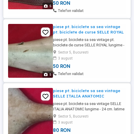
50 RON
polizata ( cca 7 cm ) lateral dreapta spate
5
NU DERANJEAZA
Telefon validat
piese pt. biciclete sa sea vintage
pt. biciclete de curse SELLE ROYAL
piese pt. biciclete sa sea vintage pt.
biciclete de curse SELLE ROYAL lungime -
27 cm. latime - 13 cm greutate 340 grame
Sector 5, Bucuresti
pret 50 ron CITITI CU ATENTIE NECESITA
3 august
TAPITERIE
50 RON
Telefon validat
5
piese pt. biciclete sa sea vintage
SELLE ITALIA ANATOMIC
piese pt. biciclete sa sea vintage SELLE
ITALIA ANATOMIC lungime - 24 cm. latime
- 18 cm greutate 370 grame pret 80 ron
Sector 5, Bucuresti
3 august
80 RON