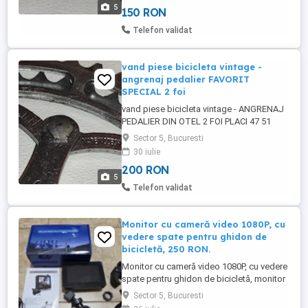
5
150 RON
Telefon validat
vand piese bicicleta vintage -
angrenaj pedalier FAVORIT
SPECIAL 2 foi
vand piese bicicleta vintage - ANGRENAJ
PEDALIER DIN OTEL 2 FOI PLACI 47 51
DINTI AMBELE BRATE FAVORIT ( made in
Sector 5, Bucuresti
Cehoslovakia ) pret 200 ron tot din
30 iulie
imagine pedalele nu cunosc marca ( le
200 RON
ofer bonus )
5
Telefon validat
Monitor cu cameră video 1080P, cu
vedere spate pentru ghidon de
bicicletă, 250 RON.
Monitor cu cameră video 1080P, cu vedere
spate pentru ghidon de bicicletă, monitor
de 4,3'', vedere nocturnă cu 8 LED-uri,
Sector 5, Bucuresti
unghi larg de vizualizare de 150 , suport