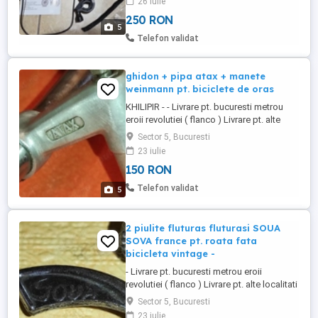
26 iulie
rotativ. Pret 250 RON. Predare personala cu
250 RON
verificare in zona Sector 5, zona Petre
5
Ispirescu. Nu trimit prin curier sau in tara,
Telefon validat
doar ...
ghidon + pipa atax + manete
weinmann pt. biciclete de oras
KHILIPIR - - Livrare pt. bucuresti metrou
eroii revolutiei ( flanco ) Livrare pt. alte
localitati solicit plata in avans - DACA NU
Sector 5, Bucuresti
DORITI CALITATE , CUMPARATI DIN ALTA
23 iulie
PARTE primul venit , primul servit NU
150 RON
REZERV. - PT. BICICLETA DE ORAS -
GHIDON PT. BICICLETA DIN OTEL + PIPA
Telefon validat
5
DIN ALUMINIU ATAX ( ...
2 piulite fluturas fluturasi SOUA
SOVA france pt. roata fata
bicicleta vintage -
- Livrare pt. bucuresti metrou eroii
revolutiei ( flanco ) Livrare pt. alte localitati
solicit plata in avans 30 ron - DACA NU
Sector 5, Bucuresti
DORITI CALITATE , CUMPARATI DIN ALTA
23 iulie