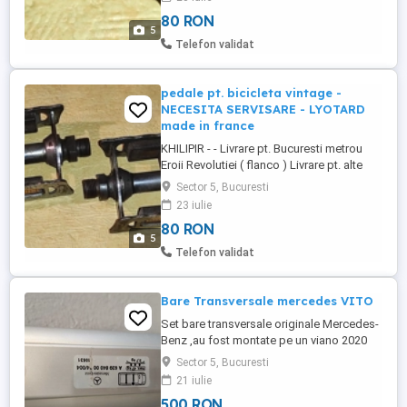
PARTE primul venit , primul servit NU
80 RON
REZERV. - 2 piulite fluturas fluturasi SOUA
5
SOVA france pt. roata fata bicicleta
Telefon validat
vintage - pret ...
pedale pt. bicicleta vintage -
NECESITA SERVISARE - LYOTARD
made in france
KHILIPIR - - Livrare pt. Bucuresti metrou
Eroii Revolutiei ( flanco ) Livrare pt. alte
localitati solicit plata in avans - DACA NU
Sector 5, Bucuresti
DORITI CALITATE , CUMPARATI DIN ALTA
23 iulie
PARTE primul venit , primul servit NU
80 RON
REZERV. - pedale pt. bicicleta vintage -
5
NECESITA SERVISARE - LYOTARD made in
Telefon validat
france - pret ...
Bare Transversale mercedes VITO
Set bare transversale originale Mercedes-
Benz ,au fost montate pe un viano 2020
,au lungimea de 1,40 m pret 500 lei
Sector 5, Bucuresti
predare personala
21 iulie
500 RON