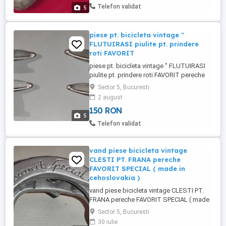
Telefon validat
5
piese pt. bicicleta vintage "
FLUTUIRASI piulite pt. prindere
roti FAVORIT
piese pt. bicicleta vintage " FLUTUIRASI
piulite pt. prindere roti FAVORIT pereche
fluturasul mare se monteaza pe partea cu
Sector 5, Bucuresti
schimbatorul pinioane pret 150 ron 4
2 august
bucati ( 2 perechi )
150 RON
5
Telefon validat
vand piese bicicleta vintage
CLESTI PT. FRANA pereche
FAVORIT SPECIAL ( made in
cehoslovakia )
vand piese bicicleta vintage CLESTI PT.
FRANA pereche FAVORIT SPECIAL ( made
in cehoslovakia ) pret 150 ron tot din
Sector 5, Bucuresti
imagine
30 iulie