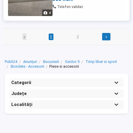
Telefon validat
4
›
‹
1
2
Publi24
Anunțuri
Bucuresti
Sector 5
Timp liber si sport
Biciclete - Accesorii
Piese si accesorii
Categorii
Județe
Localități