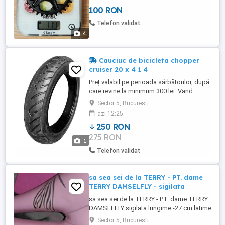
Engagement+ Prindere Direct Mount
100 RON
Specific transmisiilor 1x Grup XT M8100
Greutate: 114g (32T) Compatibil cu lantul:
Telefon validat
CN-M8100 12-speed Pentru: FC-M81 ...
4
Cauciuc de bicicleta chopper
cruiser 20 x 4 1 4
Preț valabil pe perioada sărbătorilor, după
care revine la minimum 300 lei. Vand
anvelopa de bicicleta 20 x 4 1 4. La cerere
Sector 5, Bucuresti
pot aduce si alte dimensiuni 20 x 4 1 4; 24
azi 12:25
x 3; 26 x 2.125; 26 x 3 etc. noi. Livrez in
250 RON
toata tara.
275 RON
1
Telefon validat
sa sea sei de la TERRY - PT. dame
TERRY DAMSELFLY - sigilata
sa sea sei de la TERRY - PT. dame TERRY
DAMSELFLY sigilata lungime -27 cm latime
- 13 cm pret 120 ron
Sector 5, Bucuresti