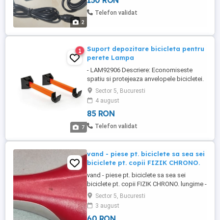
150 RON
Telefon validat
2
Suport depozitare bicicleta pentru
1
perete Lampa
- LAM92906 Descriere: Economiseste
spatiu si protejeaza anvelopele bicicletei.
Sustine greutate de pana la 20 kg.
Sector 5, Bucuresti
Dimensiuni: 35 cm lungime brat, carlige de
4 august
sustinere cadru bicicleta cu diametrul de
85 RON
4,3 cm.
Telefon validat
7
vand - piese pt. biciclete sa sea sei
biciclete pt. copii FIZIK CHRONO.
vand - piese pt. biciclete sa sea sei
biciclete pt. copii FIZIK CHRONO. lungime -
24 cm. latime - 14 cm greutate 300 grame
Sector 5, Bucuresti
pret 60 ron
3 august
60 RON