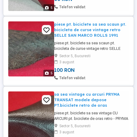
Telefon validat
5
piese pt. biciclete sa sea scaun pt.
bicicleta de curse vintage retro
SELLE SAN MARCO ROLLS 1991
piese pt. biciclete sa sea scaun pt.
bicicleta de curse vintage retro SELLE
SAN MARCO ROLLS ( 1991 ) lungime - 27
Sector 5, Bucuresti
cm latime - 15 cm greutate - 380 grame
3 august
pret 100 ron prezinta patina 35 ani
100 RON
5
Telefon validat
sa sea vintage cu arcuri PRYMA
TRANSAT modele depose
PT.biciclete retro de oras
piese pt. biciclete sa sea vintage CU
ARCURI pt. biciclete de oras retro - PRYMA
TRANSAT MODELE DEPOSE lungime - 25
Sector 5, Bucuresti
cm. latime - 20 cm greutate 800 grame
3 august
pret 50 ron a luat o cazatura si este un pic