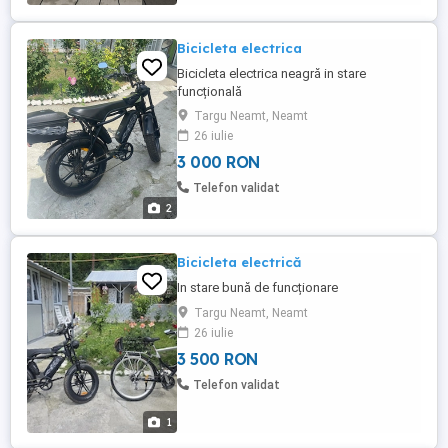
Schimbător-Rockrider 11 ...
Bicicleta electrica
Bicicleta electrica neagră in stare
funcțională
Targu Neamt, Neamt
26 iulie
3 000 RON
Telefon validat
2
Bicicleta electrică
In stare bună de funcționare
Targu Neamt, Neamt
26 iulie
3 500 RON
Telefon validat
1