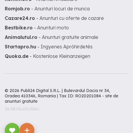
Romjob.ro
- Anunturi locuri de munca
Cazare24.ro
- Anunturi cu oferte de cazare
Bestbike.ro
- Anunturi moto
Animalutul.ro
- Anunturi gratuite animale
Startapro.hu
- Ingyenes Apróhirdetés
Quoka.de
- Kostenlose Kleinanzeigen
© 2026 Publi24 Digital S.R.L. | Bulevardul Dacia nr 34,
Oradea 410346, Romania | Tax ID: RO20201084 -
site de
anunturi gratuite
26.08.06.c0c206c