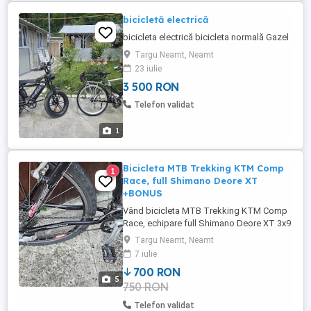
bicicletă electrică
bicicleta electrică bicicleta normală Gazel
Targu Neamt, Neamt
23 iulie
3 500 RON
Telefon validat
1
Bicicleta MTB Trekking KTM Comp
1
Race, full Shimano Deore XT
+BONUS
Vând bicicleta MTB Trekking KTM Comp
Race, echipare full Shimano Deore XT 3x9
viteze cu suspensie pe furcă, roți de 26".
Targu Neamt, Neamt
Ca si bonus, un portbagaj, o geantă pt
7 iulie
portbagaj, cric nou si un suport pentru sa
700 RON
cu amortizare, asa cum se vede in poze.
5
750 RON
Bicicleta este in stare perfecta de
functionare, a fost adusa ...
Telefon validat