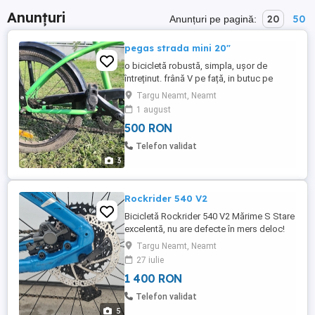
Anunțuri
20
50
Anunțuri pe pagină:
pegas strada mini 20"
o bicicletă robustă, simpla, ușor de
întreținut. frână V pe față, in butuc pe
spate.
Targu Neamt, Neamt
1 august
500 RON
Telefon validat
3
Rockrider 540 V2
Bicicletă Rockrider 540 V2 Mărime S Stare
excelentă, nu are defecte în mers deloc!
Furcă Rockshox Judy aproape nouă, luată
Targu Neamt, Neamt
de maxim 1 lună. Roți-Cauciucuri pe față
27 iulie
Schwalbe nobby nic și pe spate
1 400 RON
Schwalbe Magic Mary, toate 27.5. Pedale-
RFR(aproape noi) Mansoane-
Telefon validat
Raceface(noi) Frâne-Rockrider
5