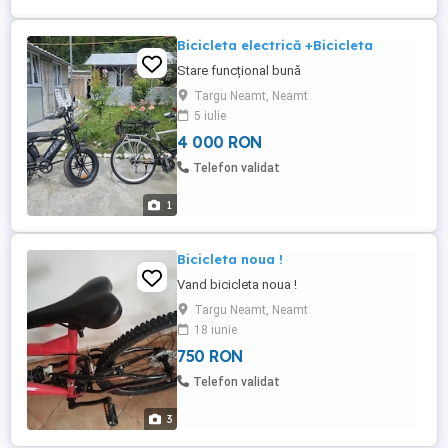
Bicicleta electrică +Bicicleta
Stare funcțional bună
Targu Neamt, Neamt
5 iulie
4 000 RON
Telefon validat
1
Bicicleta noua !
Vand bicicleta noua !
Targu Neamt, Neamt
18 iunie
750 RON
Telefon validat
3