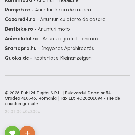
Romimo.ro
- Anunturi imobiliare
Romjob.ro
- Anunturi locuri de munca
Cazare24.ro
- Anunturi cu oferte de cazare
Bestbike.ro
- Anunturi moto
Animalutul.ro
- Anunturi gratuite animale
Startapro.hu
- Ingyenes Apróhirdetés
Quoka.de
- Kostenlose Kleinanzeigen
© 2026 Publi24 Digital S.R.L. | Bulevardul Dacia nr 34,
Oradea 410346, Romania | Tax ID: RO20201084 -
site de
anunturi gratuite
26.08.06.c0c206c