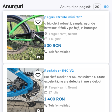
Anunțuri
20
50
Anunțuri pe pagină:
pegas strada mini 20"
o bicicletă robustă, simpla, ușor de
întreținut. frână V pe față, in butuc pe
spate.
Targu Neamt, Neamt
1 august
500 RON
Telefon validat
3
Rockrider 540 V2
Bicicletă Rockrider 540 V2 Mărime S Stare
excelentă, nu are defecte în mers deloc!
Furcă Rockshox Judy aproape nouă, luată
Targu Neamt, Neamt
de maxim 1 lună. Roți-Cauciucuri pe față
27 iulie
Schwalbe nobby nic și pe spate
1 400 RON
Schwalbe Magic Mary, toate 27.5. Pedale-
RFR(aproape noi) Mansoane-
Telefon validat
Raceface(noi) Frâne-Rockrider
5