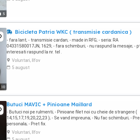
5
Bicicleta Patria WKC ( transmisie cardanica )
- fara lant; - transmisie cardan; - made in RFG; - seria: RA
04331580017JN, 1629; - fara schimburi; - nu raspund la mesaje; - pt
interesati raspund la nr. tel .
Voluntari, Ilfov
5 august
10
Butuci MAVIC + Pinioane Maillard
- Butuci noi pe rulmenti; - Pinioane filet noi cu cheie de strangere (
14,15,17,19,20,22,23 ); - Se vand impreuna; - Nu fac schimburi; - Pr
personala; - Pret fix.
Voluntari, Ilfov
5 august