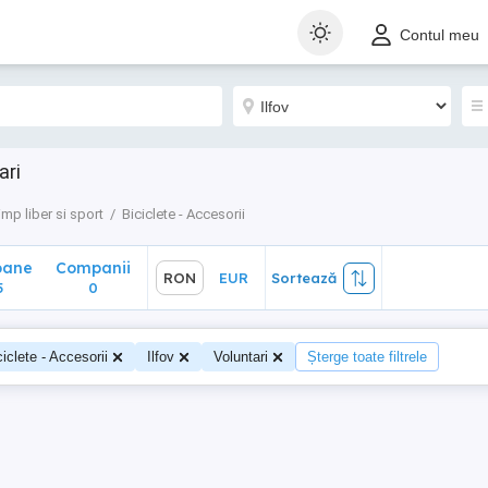
ane
Companii
RON
EUR
Sortează
Contul meu
0
ari
imp liber si sport
Biciclete - Accesorii
oane
Companii
RON
EUR
Sortează
5
0
ciclete - Accesorii
Ilfov
Voluntari
Șterge toate filtrele