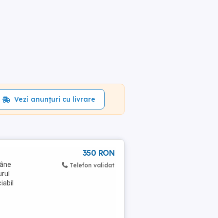
Vezi anunțuri cu livrare
350 RON
râne
Telefon validat
urul
iabil