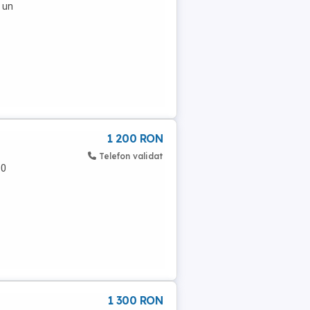
 un
1 200 RON
Telefon validat
00
1 300 RON