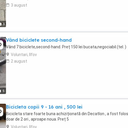
3 august
3
Vând biciclete second-hand
Vând 7 biciclete,second-hand. Preț 150 lei bucata,negociabil.(tel. )
Voluntari, Ilfov
2 august
5
Bicicleta copii 9 - 16 ani , 500 lei
Bicicleta stare foarte buna achiziționată din Decatlon , a fost folos
doar de 2 ori , aproape noua. Preț 5
Voluntari, Ilfov