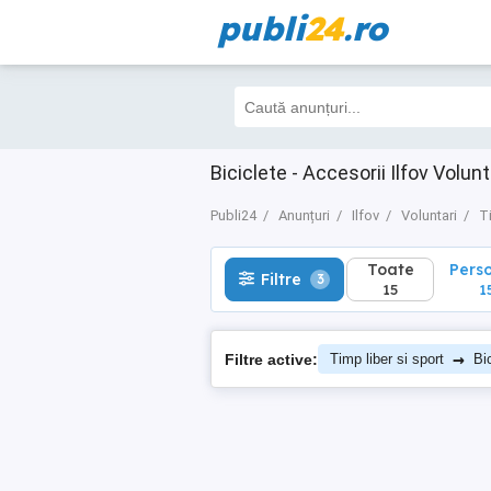
publi
24
.ro
Toate
Perso
Filtre
3
15
15
Biciclete - Accesorii Ilfov Volunt
Publi24
Anunțuri
Ilfov
Voluntari
T
Toate
Pers
Filtre
3
15
1
→
Filtre active:
Timp liber si sport
Bi