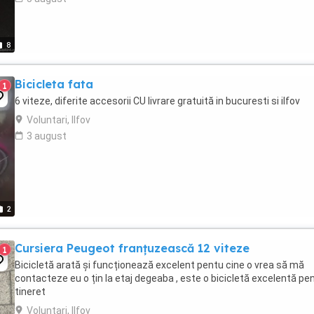
8
Bicicleta fata
1
6 viteze, diferite accesorii CU livrare gratuită in bucuresti si ilfov
Voluntari, Ilfov
3 august
2
Cursiera Peugeot franțuzească 12 viteze
1
Bicicletă arată și funcționează excelent pentu cine o vrea să mă
contacteze eu o țin la etaj degeaba , este o bicicletă excelentă pe
tineret
Voluntari, Ilfov