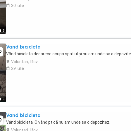
30 iulie
5
Vand bicicleta
Vând bicicleta deoarece ocupa spatiul și nu am unde sa o depozit
Voluntari, Ilfov
29 iulie
1
Vand bicicleta
Vând bicicleta. O vând pt că nu am unde sa o depozitez.
Voluntari, Ilfov