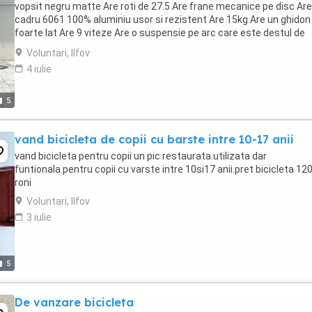
vopsit negru matte Are roti de 27.5 Are frane mecanice pe disc Are
cadru 6061 100% aluminiu usor si rezistent Are 15kg Are un ghidon
foarte lat Are 9 viteze Are o suspensie pe arc care este destul de
confortabila Pe bicicleta am ...
Voluntari, Ilfov
4 iulie
5
vand bicicleta de copii cu barste intre 10-17 anii
vand bicicleta pentru copii un pic restaurata.utilizata dar
funtionala.pentru copii cu varste intre 10si17 anii.pret bicicleta 12
roni
Voluntari, Ilfov
3 iulie
5
De vanzare bicicleta