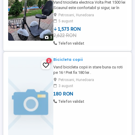
Vand tricicleta electrica Volta Pret 1500 lei
Scaunul este confortabil și sigur, iar în
partea din față VT3 dispune de un coș de
Petrosani, Hunedoara
depozitare, util pentru cumpărături sau
5 august
pentru bagajele de zi cu zi. Cu o greutate
1,573 RON
proprie de doar 55 kg și dimensiuni
2,622 RON
compacte de 1120 x 800 x 1280 mm,
3
triciclul este ușor ...
Telefon validat
Bicicleta copii
2
Vand bicicleta copii in stare buna cu roti
pe 16 ! Pret fix 180 lei .
Petrosani, Hunedoara
3 august
180 RON
Telefon validat