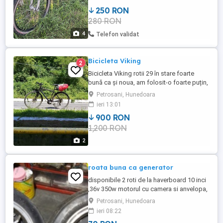
250 RON
280 RON
4
Telefon validat
Bicicleta Viking
2
Bicicleta Viking rotii 29 în stare foarte
bună ca și noua, am folosit-o foarte puțin,
21 viteze ,neagra ,nezgiriata ,intretinuta
Petrosani, Hunedoara
ieri 13:01
900 RON
1,200 RON
2
roata buna ca generator
disponibile 2 roti de la haverboard 10 inci
,36v 350w motorul cu camera si anvelopa,
70 bucata sau 120 amandoua, pretabile si
Petrosani, Hunedoara
pentru generatoare de curent electric
ieri 08:22