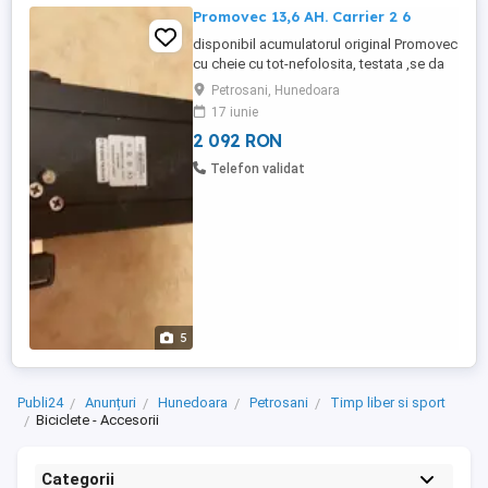
Promovec 13,6 AH. Carrier 2 6
disponibil acumulatorul original Promovec
cu cheie cu tot-nefolosita, testata ,se da
cu proba, -port usb. pret initial de magazin
Petrosani, Hunedoara
750 euro, 1000 dolari canadieni
17 iunie
2 092 RON
Telefon validat
5
Publi24
Anunțuri
Hunedoara
Petrosani
Timp liber si sport
Biciclete - Accesorii
Categorii