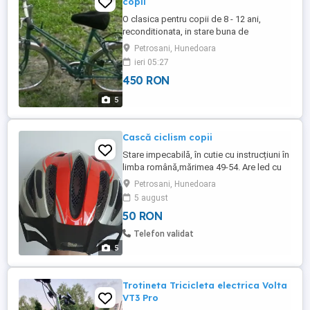
copii
O clasica pentru copii de 8 - 12 ani,
reconditionata, in stare buna de
functionare. Model Peugeot DL-22,
Petrosani, Hunedoara
fabricat în 1980. Roti de 22 inches, 3 viteze
ieri 05:27
(toate functionale), schimbator pe cadru.
450 RON
Scaun cu husa gel, se ofera si scaunul
original. Frine de mină pentru fata spate,
5
jante si aripi cromate. Far, ...
Cască ciclism copii
Stare impecabilă, în cutie cu instrucțiuni în
limba română,mărimea 49-54. Are led cu
semnalizare intermitenta în spate.
Petrosani, Hunedoara
5 august
50 RON
Telefon validat
5
Trotineta Tricicleta electrica Volta
VT3 Pro