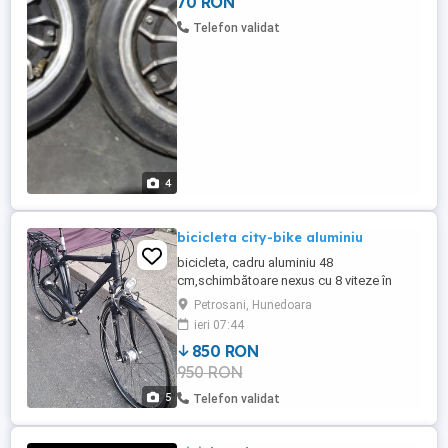
70 RON
Telefon validat
4
bicicleta city-bike aluminiu
bicicleta, cadru aluminiu 48
cm,schimbătoare nexus cu 8 viteze în
butuc, suspensie față si în tija de la sa,
Petrosani, Hunedoara
frână spate pe torpedou și pe saboți,
ieri 07:44
jante duble, dinam în butucul față,far,stop,
850 RON
cric,portbagaj, roti de 28.
950 RON
5
Telefon validat