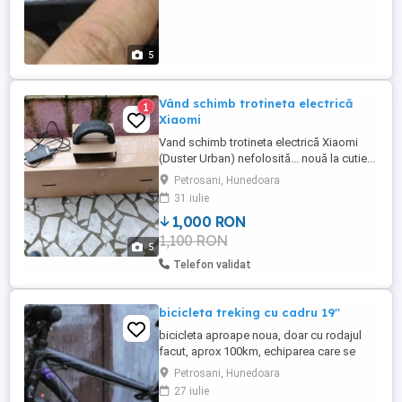
5
Vând schimb trotineta electrică
1
Xiaomi
Vand schimb trotineta electrică Xiaomi
(Duster Urban) nefolosită... nouă la cutie...
primită la mașină...motor 300 wați, viteza
Petrosani, Hunedoara
25km h,autonomia 30 km... sau schimb cu
31 iulie
scuter electric...nu sunt de trotinetă... Preț
1,000 RON
negociabil...
1,100 RON
5
Telefon validat
bicicleta treking cu cadru 19''
bicicleta aproape noua, doar cu rodajul
facut, aprox 100km, echiparea care se
vede in poze, de nou a fost 750 euro, intre
Petrosani, Hunedoara
timp s-a upgradat cu suspensie sa SR
27 iulie
Suntour care singura este 500 lei.