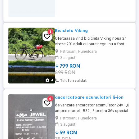
Bicicleta Viking
1
Ofertaaaaa vind bicicleta Viking noua 24
viteze 29" adult culoare negru nu a fost
folosita mai mult de 500 km + kilometraj
Petrosani, Hunedoara
wifi + 2 cauciucuri cu camera cadou este
3 august
foarte usoara frine pe disc hidraulice
799 RON
899 RON
4
Telefon validat
ancarcatoare acumulatori li-ion
6
de vanzare ancarcator acumulator 24v 1,8
amperi model LB32 , 3 pentru 36v special
pentru li-ion la 59-130 lei-cu mufe cu 3 pini
Petrosani, Hunedoara
!
3 august
59 RON