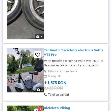
4
Trotineta Tricicleta electrica Volta
VT3 Pro
Vand tricicleta electrica Volta Pret 1500 lei
Scaunul este confortabil și sigur, iar în
partea din față VT3 dispune de un coș de
Petrosani, Hunedoara
depozitare, util pentru cumpărături sau
5 august
pentru bagajele de zi cu zi. Cu o greutate
1,573 RON
proprie de doar 55 kg și dimensiuni
2,622 RON
compacte de 1120 x 800 x 1280 mm,
3
triciclul este ușor ...
Telefon validat
Bicicleta Viking
1