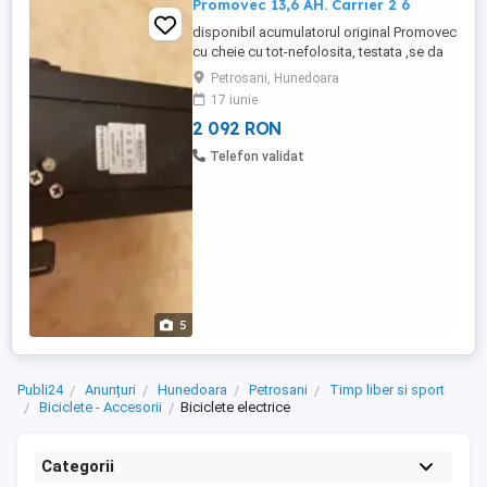
Promovec 13,6 AH. Carrier 2 6
disponibil acumulatorul original Promovec
cu cheie cu tot-nefolosita, testata ,se da
cu proba, -port usb. pret initial de magazin
Petrosani, Hunedoara
750 euro, 1000 dolari canadieni
17 iunie
2 092 RON
Telefon validat
5
Publi24
Anunțuri
Hunedoara
Petrosani
Timp liber si sport
Biciclete - Accesorii
Biciclete electrice
Categorii