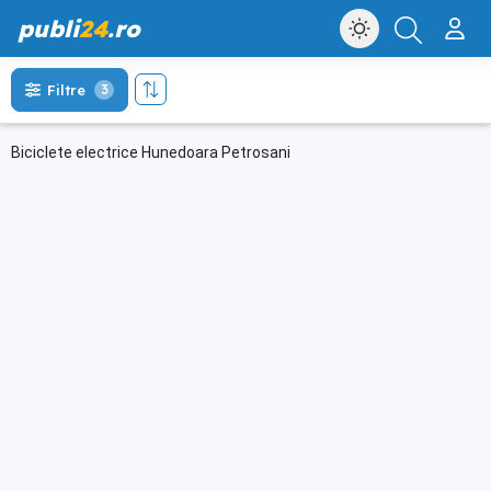
publi
24
.ro
Filtre
3
Biciclete electrice Hunedoara Petrosani