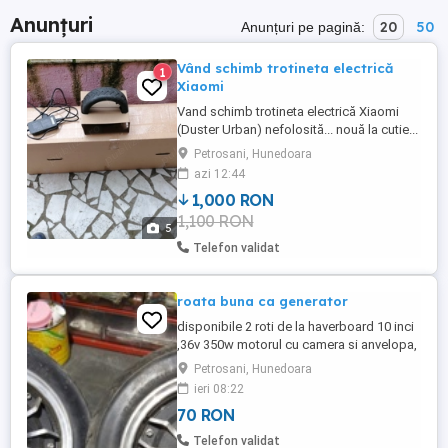
Anunțuri
20
50
Anunțuri pe pagină:
Vând schimb trotineta electrică
1
Xiaomi
Vand schimb trotineta electrică Xiaomi
(Duster Urban) nefolosită... nouă la cutie...
primită la mașină...motor 300 wați, viteza
Petrosani, Hunedoara
25km h,autonomia 30 km... sau schimb cu
azi 12:44
scuter electric...nu sunt de trotinetă... Preț
1,000 RON
negociabil...
1,100 RON
5
Telefon validat
roata buna ca generator
disponibile 2 roti de la haverboard 10 inci
,36v 350w motorul cu camera si anvelopa,
70 bucata sau 120 amandoua, pretabile si
Petrosani, Hunedoara
pentru generatoare de curent electric
ieri 08:22
70 RON
Telefon validat