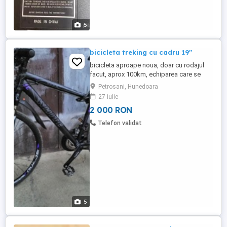
5
bicicleta treking cu cadru 19''
bicicleta aproape noua, doar cu rodajul
facut, aprox 100km, echiparea care se
vede in poze, de nou a fost 750 euro, intre
Petrosani, Hunedoara
timp s-a upgradat cu suspensie sa SR
27 iulie
Suntour care singura este 500 lei.
2 000 RON
Preferabil predare personala.
Telefon validat
5