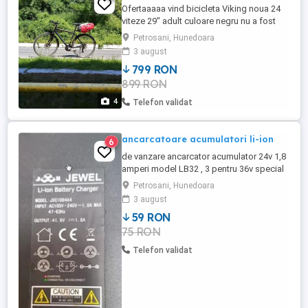
Ofertaaaaa vind bicicleta Viking noua 24
viteze 29" adult culoare negru nu a fost
folosita mai mult de 500 km + kilometraj
Petrosani, Hunedoara
wifi + 2 cauciucuri cu camera cadou este
3 august
foarte usoara frine pe disc hidraulice
799 RON
899 RON
4
Telefon validat
ancarcatoare acumulatori li-ion
6
de vanzare ancarcator acumulator 24v 1,8
amperi model LB32 , 3 pentru 36v special
pentru li-ion la 59-130 lei-cu mufe cu 3 pini
Petrosani, Hunedoara
!
3 august
59 RON
75 RON
Telefon validat