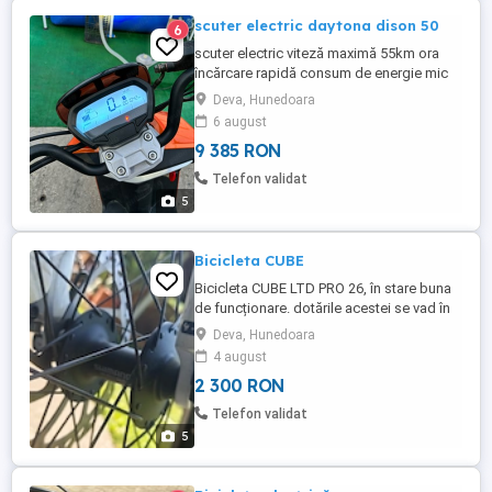
scuter electric daytona dison 50
6
scuter electric viteză maximă 55km ora
încărcare rapidă consum de energie mic
motor electric BOSCH
Deva, Hunedoara
6 august
9 385 RON
Telefon validat
5
Bicicleta CUBE
Bicicleta CUBE LTD PRO 26, în stare buna
de funcționare. dotările acestei se vad în
poza, mai multe detalii la telefon
Deva, Hunedoara
4 august
2 300 RON
Telefon validat
5