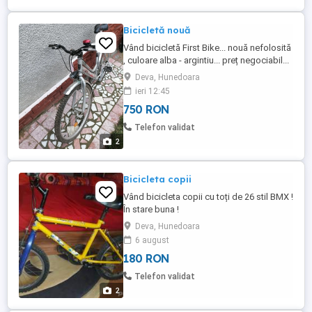
Bicicletă nouă
Vând bicicletă First Bike... nouă nefolosită
, culoare alba - argintiu... preț negociabil...
Deva, Hunedoara
ieri 12:45
750 RON
Telefon validat
2
Bicicleta copii
Vând bicicleta copii cu toți de 26 stil BMX !
În stare buna !
Deva, Hunedoara
6 august
180 RON
Telefon validat
2