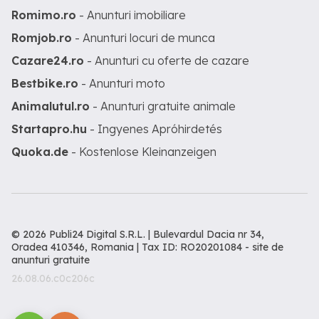
Romimo.ro
- Anunturi imobiliare
Romjob.ro
- Anunturi locuri de munca
Cazare24.ro
- Anunturi cu oferte de cazare
Bestbike.ro
- Anunturi moto
Animalutul.ro
- Anunturi gratuite animale
Startapro.hu
- Ingyenes Apróhirdetés
Quoka.de
- Kostenlose Kleinanzeigen
© 2026 Publi24 Digital S.R.L. | Bulevardul Dacia nr 34,
Oradea 410346, Romania | Tax ID: RO20201084 -
site de
anunturi gratuite
26.08.06.c0c206c