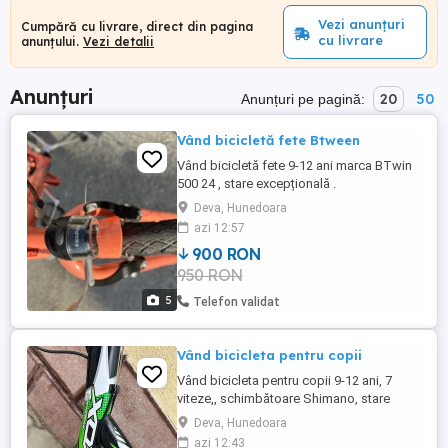
Vezi anunțuri
Cumpără cu livrare, direct din pagina
cu livrare
anunțului.
Vezi detalii
Anunțuri
20
50
Anunțuri pe pagină:
Vând bicicletă fete Btween
Vând bicicletă fete 9-12 ani marca BTwin
500 24 , stare excepțională .
Deva, Hunedoara
azi 12:57
900 RON
950 RON
5
Telefon validat
Vând bicicleta pentru copii
Vând bicicleta pentru copii 9-12 ani, 7
viteze,, schimbătoare Shimano, stare
foarte bună, suspensii față si spate.
Deva, Hunedoara
Raspund la mesaje
azi 12:43