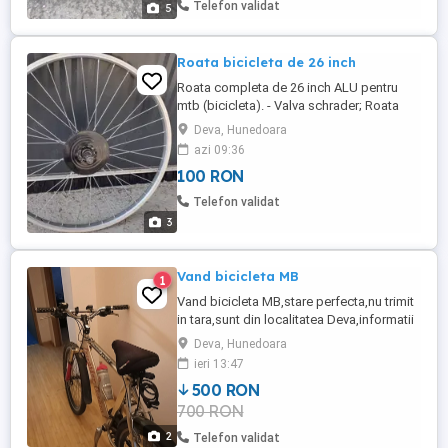
Telefon validat
5
Roata bicicleta de 26 inch
Roata completa de 26 inch ALU pentru
mtb (bicicleta). - Valva schrader; Roata
este NOUA. Predare personala
Deva, Hunedoara
azi 09:36
100 RON
Telefon validat
3
Vand bicicleta MB
1
Vand bicicleta MB,stare perfecta,nu trimit
in tara,sunt din localitatea Deva,informatii
tel- negociabil,va astept cu drag.
Deva, Hunedoara
ieri 13:47
500 RON
700 RON
2
Telefon validat