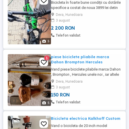
Bicicleta în foarte bune condiții cu dotările
specifice a costat de noua 3899 lei detin
factura și acte am folosit o doar eu nu a
Deva, Hunedoara
rupt dealurile o vând deoarece nu o mai
3 august
folosesc de mai mulți ani datorită
2 200 RON
problemelor de genunchi pentru mai multe
detalii va stau la dispoziție.
Telefon validat
5
piese biciclete pliabile marca
1
Dahon Brompton Hercules
Vand piese biciclete pliabile marca Dahon
, Brompton , Hercules unele noi , iar altele
putin folosite. . Pretul incepe de la 150 de
Deva, Hunedoara
lei in functie de piesa. Cele 2 sei Lepper
3 august
sunt din piele , sunt nefolosite ,
150 RON
impecabile . Mai multe detalii telefonic
sau pe mail .
Telefon validat
5
Bicicleta electrica Kalkhoff Custom
Vand o bicicleta de 20 inch model