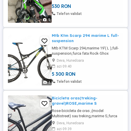
530 RON
Telefon validat
5
Mtb Ktm Scarp 294 marime L full-
suspension
Mtb KTM Scarp 294,marime 19'( L ),full-
suspension,furca fata Rock-Shox
Reba,spateRock-Shoch
Deva, Hunedoara
Monarch,transmisie 3x10 SLX,Ppedalier
azi 09:40
SLX,frane Shimano Deore,roti pe 29',jante
5 300 RON
Mavic 319 tubelles,dropper cu actionare
sub-scaun,rutare interna a
Telefon validat
1
cablurilor.Bicicleta se afla intr-o stare
impecabila!!Nu raspund ...
Bicicleta oras(treking-
gravel)ROSE,marime S
Rose-bicicleta de oras ,(model
Multistreet) sau treking,marime S,furca
carbon,transmisie 3x10,echipare Shimano
Deva, Hunedoara
Deore,frane hidraulice,cauciucuri
azi 09:39