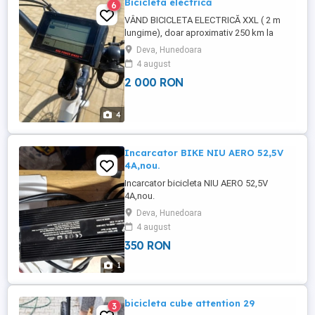
Bicicleta electrică
6
VÂND BICICLETA ELECTRICĂ XXL ( 2 m
lungime), doar aproximativ 250 km la
bord, achiziționat din USA la prețul de
Deva, Hunedoara
2500 dolari
4 august
2 000 RON
4
Incarcator BIKE NIU AERO 52,5V
4A,nou.
Incarcator bicicleta NIU AERO 52,5V
4A,nou.
Deva, Hunedoara
4 august
350 RON
1
bicicleta cube attention 29
3