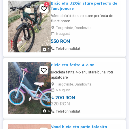
Bicicleta UZOin stare perfectă de
1
funcționare
Vând abicicleta uzo stare perfecta de
funcționare.
Targoviste, Dambovita
6 august
550 RON
Telefon validat
1
Bicicleta fetita 4-6 ani
Bicicleta fetita 4-6 ani, stare buna, roti
ajutatoare
Targoviste, Dambovita
6 august
200 RON
220 RON
3
Telefon validat
Vand bicicleta putin folosita