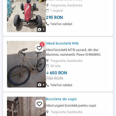
Targoviste, Dambovita
1 august
295 RON
Telefon validat
5
Vând bicicletă Mtb
1
Vând bicicletă MTB ușoară, din dur-
Aluminiu; rezistentă. Piese SHIMANO;
Jante AL.duble; dimensiune 26;
Targoviste, Dambovita
Suspensie față; Frână pe disc; Kilometraj
30 iulie
cu diferite funcții (viteză distanță timp) etc
650 RON
700 RON
4
Telefon validat
Bicicleta de copii
Vând urgent bicicletă pentru copii
Targoviste, Dambovita