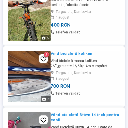
perfecta,folosita foarte
puțin!Achizitionata de la decatlonSe
Targoviste, Dambovita
poate monta si roti ajutatoare(se oferă
4 august
gratis)
400 RON
Telefon validat
5
Vind bicicletă koliken
2
Vind bicicletă marca koliken ,
26"",greutate 16,5 kg.Am cumpărat
bicicletă asta vară, este nefolosita , am
Targoviste, Dambovita
cartea și factura .
3 august
700 RON
Telefon validat
6
Vând bicicletă Btiwn 14 inch pentru
copii
Vând Bicicletă Btiwn 14 inch. Stare de