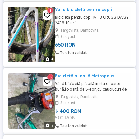
Vând bicicletă pentru copii
1
Bicicletă pentru copii MTB CROSS DAISY
24" 8-10 ani
Targoviste, Dambovita
8 august
650 RON
Telefon validat
4
Bicicletă pliabilă Metropolis
5
Vând bicicletă pliabilă in stare foarte
bună,folosită de 3-4 ori,cu cauciucuri de
20 1,75,echipată Shimano și schimbător
Targoviste, Dambovita
de 6 viteze.Husa originală.
8 august
400 RON
500 RON
5
Telefon validat