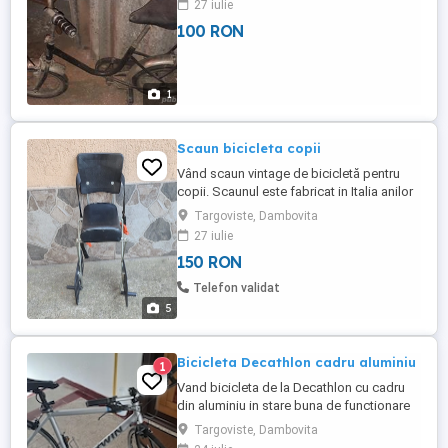
27 iulie
100 RON
1
Scaun bicicleta copii
Vând scaun vintage de bicicletă pentru
copii. Scaunul este fabricat in Italia anilor
'70, sub marca C.B.F. Spătarul este din
Targoviste, Dambovita
plastic, șezutul din piele ecologică, cadru
27 iulie
din oțel cromat, apărătoare picioare din
150 RON
plastic, suport picioare plastic
antiaderent, centură de siguranță.
Telefon validat
Dimensiuni: 60 cm înălțime 20 ...
5
Bicicleta Decathlon cadru aluminiu
1
Vand bicicleta de la Decathlon cu cadru
din aluminiu in stare buna de functionare
Targoviste, Dambovita