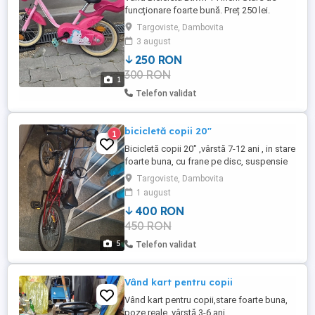
funcționare foarte bună. Preț 250 lei.
Targoviste, Dambovita
3 august
250 RON
300 RON
1
Telefon validat
bicicletă copii 20"
1
Bicicletă copii 20" ,vârstă 7-12 ani , in stare
foarte buna, cu frane pe disc, suspensie
fata, exhipata shimano, 6 viteze, am trecut
Targoviste, Dambovita
la ceva mai mare
1 august
400 RON
450 RON
5
Telefon validat
Vând kart pentru copii
Vând kart pentru copii,stare foarte buna,
poze reale, vârstă 3-6 ani