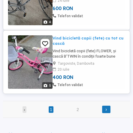
24 iulie
600 RON
Telefon validat
4
Vind bicicletă copii (fete) cu tot cu
cască
Vind bicicletă copii (fete) FLOWER, și
cască B'TWIN în condiții foarte bune
Targoviste, Dambovita
20 iulie
400 RON
Telefon validat
5
›
‹
1
2