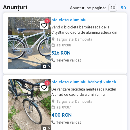
Anunțuri
20
50
Anunțuri pe pagină:
bicicleta aluminiu
1
Vând o bicicleta bărbătească de la
CityStar cu cadru de aluminiu adusă din
Germania și care este în perfectă stare de
Targoviste, Dambovita
folosință...are 7 viteze în butucul roții șa
azi 09:08
ergonomică și este pregătită de drum!
526 RON
Telefon validat
5
bicicleta aluminiu bărbați 28inch
1
De vânzare bicicleta nemțească Kettler
Alu-rad cu cadru de aluminiu , full
suspension, şa SelleRoyal ,7 viteze în
Targoviste, Dambovita
butucul roții, suspensie spate reglabilă în
azi 09:07
funcție de greutatea utilizatorului, far-
400 RON
dinam,frâne, totul funcțional . mesaje pe
WhatsApp sau aici pe sait !
Telefon validat
5