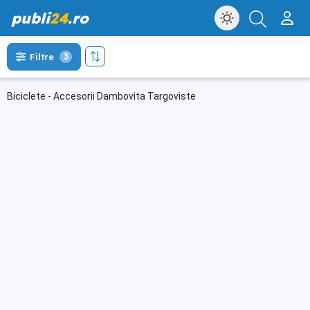
publi
24
.ro
Filtre
3
Biciclete - Accesorii Dambovita Targoviste