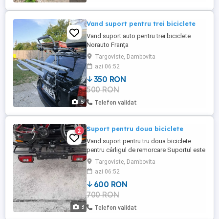
Vand suport pentru trei biciclete
Vand suport auto pentru trei biciclete
Norauto Franța
Targoviste, Dambovita
azi 06:52
350 RON
500 RON
5
Telefon validat
Suport pentru doua biciclete
2
Vand suport pentru.tru doua biciclete
pentru cârligul de remorcare Suportul este
nou Pret fix 600 ron
Targoviste, Dambovita
azi 06:52
600 RON
700 RON
3
Telefon validat