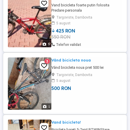
Vand bicicleta foarte putin folosita
Predare personala
Targoviste, Dambovita
5 august
425 RON
550 RON
5
Telefon validat
Vând bicicleta noua
3
Vând bicicleta noua pret 500 lei
Targoviste, Dambovita
5 august
500 RON
1
Vand bicicleta!
Bicicleta baieti 5-7ani! BTWINStare