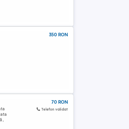
350 RON
70 RON
nta
Telefon validat
tata
ă ,