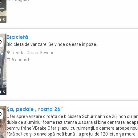
5
Bicicletă
Bicicletă de vânzare. Se vinde ce este în poze.
Resita, Caras-Severin
6 august
5
Șa, pedale , roata 26"
Ofer spre vanzare o roata de bicicleta Schurmann de 26 inch cu ja
dubla de aluminiu, foarte rezistenta ,usoara si bine centrata, adap
pentru frâne VBrake Ofer și axul cu rulmenții, o camera aroape nou
fără petice și o anvelopă incă bună . la prețul de 120 lei , o șa mare