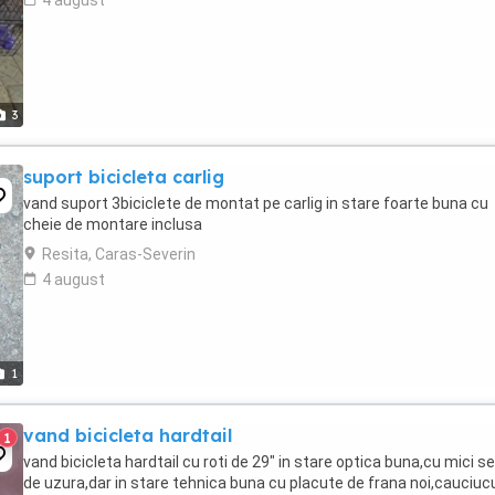
4 august
3
suport bicicleta carlig
vand suport 3biciclete de montat pe carlig in stare foarte buna cu
cheie de montare inclusa
Resita, Caras-Severin
4 august
1
vand bicicleta hardtail
1
vand bicicleta hardtail cu roti de 29" in stare optica buna,cu mici 
de uzura,dar in stare tehnica buna cu placute de frana noi,cauciucu