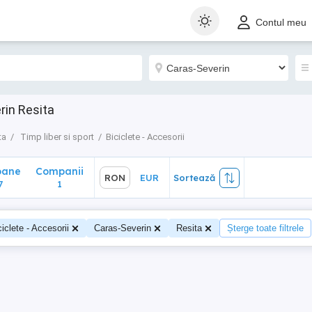
ane
Companii
RON
EUR
Sortează
Contul meu
1
rin Resita
ta
Timp liber si sport
Biciclete - Accesorii
oane
Companii
RON
EUR
Sortează
7
1
ciclete - Accesorii
Caras-Severin
Resita
Șterge toate filtrele