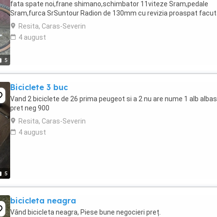
fata spate noi,frane shimano,schimbator 11viteze Sram,pedale
Sram,furca SrSuntour Radion de 130mm cu revizia proaspat facu
Resita, Caras-Severin
4 august
5
Biciclete 3 buc
Vand 2 biciclete de 26 prima peugeot si a 2 nu are nume 1 alb albas
pret neg 900
Resita, Caras-Severin
4 august
5
bicicleta neagra
Vând bicicleta neagra, Piese bune negocieri preț.