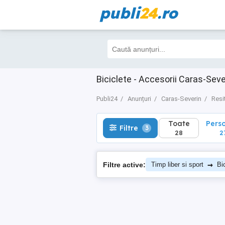
publi
24
.ro
Toate
Perso
Filtre
3
28
27
Biciclete - Accesorii Caras-Seve
Publi24
Anunțuri
Caras-Severin
Resi
Toate
Pers
Filtre
3
28
2
→
Filtre active:
Timp liber si sport
Bi