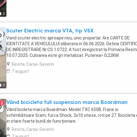
2
Scuter Electric marca VTA, tip VSX
Vand scuter electric aproape nou, unic propietar. Are CARTE DE
IDENTITATE A VEHICULULUI eliberata in 06.06.2026. Detine CERTIFI
DE INREGISTRARE Nr.CS 1 0722. A fost inregistrat la Primaria Resita
10.07.2025. Culoarea este gri metalizat. Puterea= 0,22KW.
Nr.kilometri=460. Autonomie=52 km. A fost ...
Resita, Caras-Severin
7 august
2
Vând bicicleta full suspension marca Boardman
2
Vând bicileta marca Boardman. Model.TXC 650B. Frane si
schimbătoare Sram, furca Shock, 3x10 viteze, roti pe 27. Bicicleta
in stare foarte bună de funcționare.
Resita, Caras-Severin
7 august