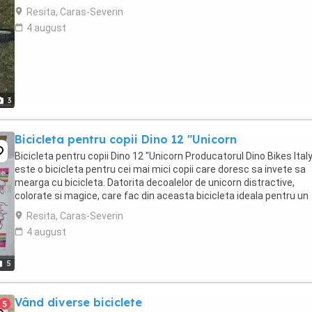
Resita, Caras-Severin
4 august
3
Bicicleta pentru copii Dino 12 "Unicorn
Bicicleta pentru copii Dino 12 "Unicorn Producatorul Dino Bikes Ital
este o bicicleta pentru cei mai mici copii care doresc sa invete sa
mearga cu bicicleta. Datorita decoalelor de unicorn distractive,
colorate si magice, care fac din aceasta bicicleta ideala pentru un
iubitor de unicorn. Anvelope ...
Resita, Caras-Severin
4 august
5
Vând diverse biciclete
5