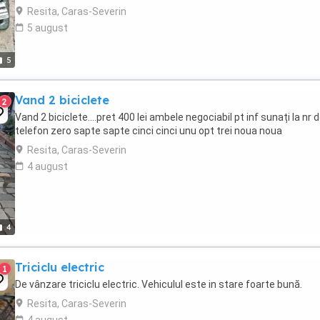
,comodă , nouă ...
Resita, Caras-Severin
5 august
5
Vand 2 biciclete
2
Vand 2 biciclete....pret 400 lei ambele negociabil pt inf sunați la nr 
telefon zero sapte sapte cinci cinci unu opt trei noua noua
Resita, Caras-Severin
4 august
4
Triciclu electric
1
De vânzare triciclu electric. Vehiculul este in stare foarte bună.
Resita, Caras-Severin