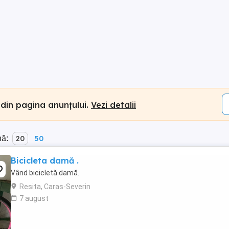
 din pagina anunțului.
Vezi detalii
nă:
20
50
Bicicleta damă .
Vând bicicletă damă.
Resita, Caras-Severin
7 august