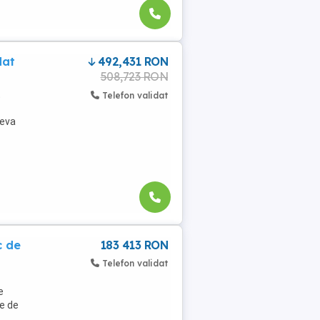
dat
492,431 RON
508,723 RON
t
Telefon validat
ceva
c de
183 413 RON
Telefon validat
e
ce de