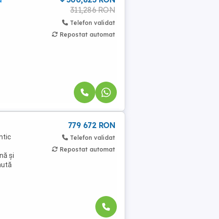
311,286 RON
Telefon validat
Repostat automat
779 672 RON
ntic
Telefon validat
Repostat automat
nă și
nută