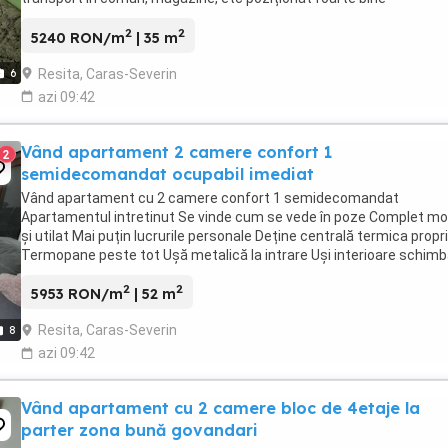
Apartamentul deține convector și boiler apă caldă ...
2
2
5240 RON/m
| 35 m
Resita, Caras-Severin
6
azi 09:42
Vând apartament 2 camere confort 1
2
semidecomandat ocupabil imediat
Vând apartament cu 2 camere confort 1 semidecomandat
Apartamentul intretinut Se vinde cum se vede în poze Complet mo
și utilat Mai puțin lucrurile personale Deține centrală termica propr
Termopane peste tot Ușă metalică la intrare Uși interioare schim
Podele laminate în camere Gresie ...
2
2
5953 RON/m
| 52 m
Resita, Caras-Severin
8
azi 09:42
Vând apartament cu 2 camere bloc de 4etaje la
parter zona bună govandari