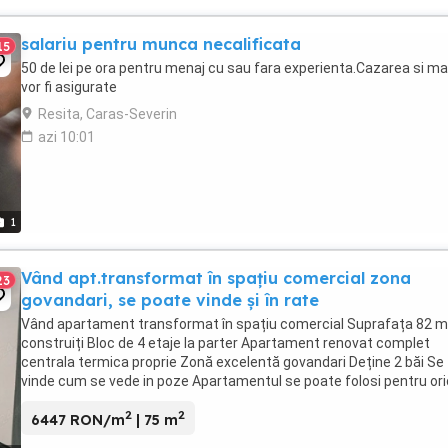
salariu pentru munca necalificata
15
50 de lei pe ora pentru menaj cu sau fara experienta.Cazarea si m
vor fi asigurate
Resita, Caras-Severin
azi 10:01
1
Vând apt.transformat în spațiu comercial zona
23
govandari, se poate vinde și în rate
Vând apartament transformat în spațiu comercial Suprafața 82 
construiți Bloc de 4 etaje la parter Apartament renovat complet
centrala termica proprie Zonă excelentă govandari Deține 2 băi Se
vinde cum se vede in poze Apartamentul se poate folosi pentru or
activitate inclusiv de locuit Zonă ...
2
2
6447 RON/m
| 75 m