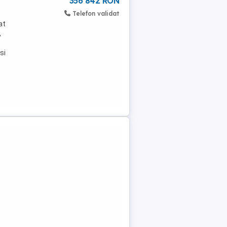
356 842 RON
Telefon validat
at
,
si