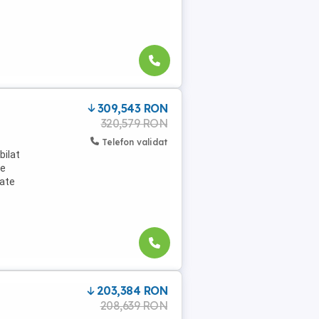
309,543 RON
320,579 RON
Telefon validat
bilat
ie
bate
203,384 RON
208,639 RON