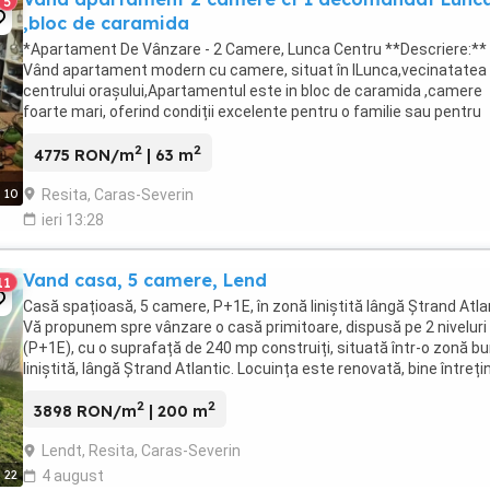
5
,bloc de caramida
*Apartament De Vânzare - 2 Camere, Lunca Centru **Descriere:**
Vând apartament modern cu camere, situat în lLunca,vecinatatea
centrului orașului,Apartamentul este in bloc de caramida ,camere
foarte mari, oferind condiții excelente pentru o familie sau pentru
investiție. **Detalii apartament:** - ...
2
2
4775 RON/m
| 63 m
Resita, Caras-Severin
10
ieri 13:28
Vand casa, 5 camere, Lend
11
Casă spațioasă, 5 camere, P+1E, în zonă liniștită lângă Ștrand Atla
Vă propunem spre vânzare o casă primitoare, dispusă pe 2 niveluri
(P+1E), cu o suprafață de 240 mp construiți, situată într-o zonă bu
liniștită, lângă Ștrand Atlantic. Locuința este renovată, bine întreți
și oferă spații ...
2
2
3898 RON/m
| 200 m
Lendt, Resita, Caras-Severin
22
4 august