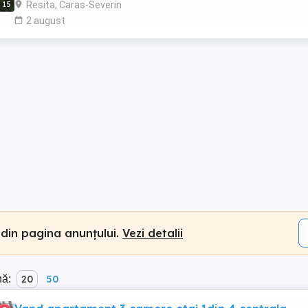
Resita, Caras-Severin
15
2 august
 din pagina anunțului.
Vezi detalii
nă:
20
50