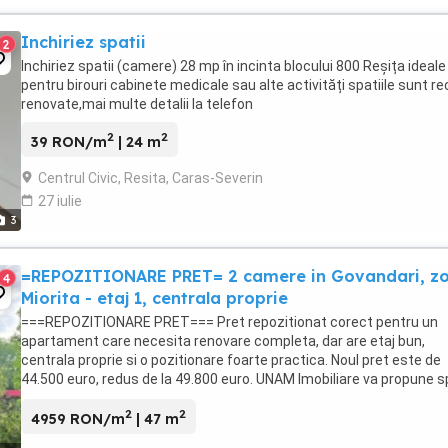
Inchiriez spatii
2
Inchiriez spatii (camere) 28 mp în incinta blocului 800 Reșița ideale
pentru birouri cabinete medicale sau alte activități spatiile sunt r
renovate,mai multe detalii la telefon
2
2
39 RON/m
| 24 m
Centrul Civic, Resita, Caras-Severin
27 iulie
3
=REPOZITIONARE PRET= 2 camere in Govandari, z
4
Miorita - etaj 1, centrala proprie
===REPOZITIONARE PRET=== Pret repozitionat corect pentru un
apartament care necesita renovare completa, dar are etaj bun,
centrala proprie si o pozitionare foarte practica. Noul pret este de
44.500 euro, redus de la 49.800 euro. UNAM Imobiliare va propune s
vanzare un apartament cu 2 camere, semidecomandat, ...
2
2
4959 RON/m
| 47 m