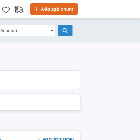
Adaugă anunț
a
300,823 RON