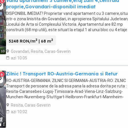
Vand apartament 3 camere,etaj 1din 4,centrala
5
proprie,Govandari-disponibil imediat
DISPONIBIL IMEDIAT! Proprietar vand apartament cu 3 camere,situ
intr-o zona linistita din Govandari, in apropierea Spitalului Judetean
Liceului de Arta si Complexului Victoria. Apartamentul are 82 mp
construiti (68 mp utili), este situat la etajul 1 al unui bloc cu 4 etaje 
beneficiaza de vedere ...
2
2
5248 RON/m
| 68 m
Govandari, Resita, Caras-Severin
10
azi 10:05
Zilnic ! Transport RO-Austria-Germania si Retur
6
RO-AUSTRIA-GERMANIA: ZILNIC SI GERMANIA-AUSTRIA-RO: ZILNIC
Transport de persoane de la adresa pana la adresa dorita pe ruta :
Resita-Caransebes-Lugoj-Timisoara-Arad-Viena-Linz-Salzburg-
Munchen-Nuremberg-Stuttgart-Heilbronn-Frankfurt-Mannheim-
Karlsruhe(sau in apropiere) si Retur Transport de persoane ...
Resita, Caras-Severin
azi 10:02
1