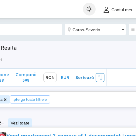
ane
Companii
RON
EUR
Sortează
Contul meu
8
598
 Resita
ri
oane
Companii
RON
EUR
Sortează
88
598
ta
Șterge toate filtrele
e
–
Vezi toate
Vand apartament 2 camere cf 1 decomandat Lunc