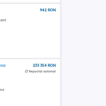
942 RON
ecent
ona
233 354 RON
Repostat automat
pre