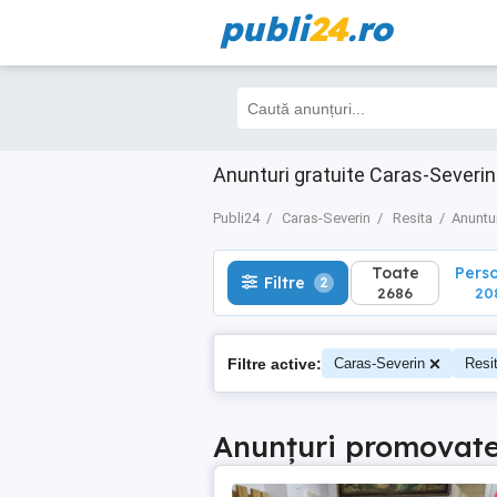
publi
24
.ro
Toate
Perso
Filtre
2
2686
208
Anunturi gratuite Caras-Severin
Publi24
Caras-Severin
Resita
Anuntu
Toate
Pers
Filtre
2
2686
20
Filtre active:
Caras-Severin
Resi
Anunțuri promovat