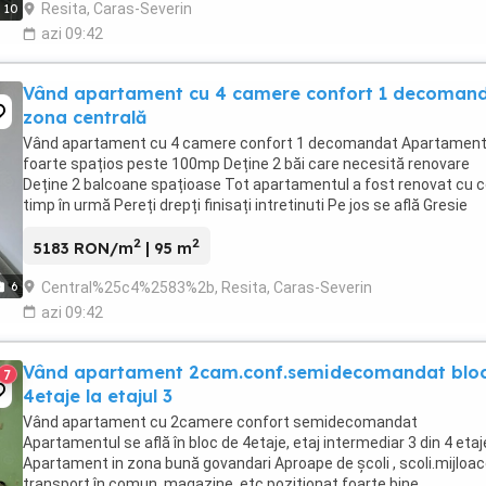
Resita, Caras-Severin
10
azi 09:42
Vând apartament cu 4 camere confort 1 decoman
zona centrală
Vând apartament cu 4 camere confort 1 decomandat Apartamen
foarte spațios peste 100mp Deține 2 băi care necesită renovare
Deține 2 balcoane spațioase Tot apartamentul a fost renovat cu 
timp în urmă Pereți drepți finisați intretinuti Pe jos se află Gresie
Instalație electrica și sanitară Apartament ...
2
2
5183 RON/m
| 95 m
Central%25c4%2583%2b, Resita, Caras-Severin
6
azi 09:42
Vând apartament 2cam.conf.semidecomandat blo
7
4etaje la etajul 3
Vând apartament cu 2camere confort semidecomandat
Apartamentul se află în bloc de 4etaje, etaj intermediar 3 din 4 etaj
Apartament in zona bună govandari Aproape de școli , scoli.mijloa
transport în comun, magazine, etc poziționat foarte bine