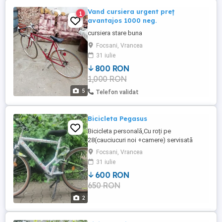
Vand cursiera urgent preț
1
avantajos 1000 neg.
cursiera stare buna
Focsani, Vrancea
31 iulie
800 RON
1,000 RON
5
Telefon validat
Bicicleta Pegasus
Bicicleta personală,Cu roți pe
28(cauciucuri noi +camere) servisată
recent!Doar predare personala in zonă!
Focsani, Vrancea
31 iulie
600 RON
650 RON
2