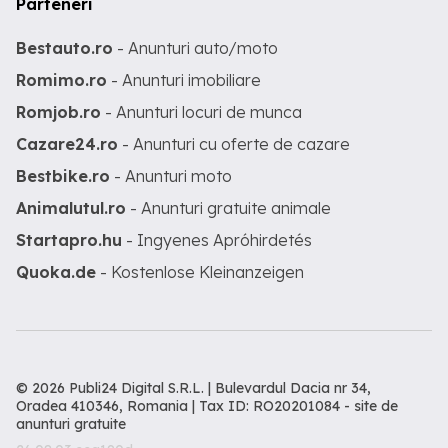
Parteneri
Bestauto.ro
- Anunturi auto/moto
Romimo.ro
- Anunturi imobiliare
Romjob.ro
- Anunturi locuri de munca
Cazare24.ro
- Anunturi cu oferte de cazare
Bestbike.ro
- Anunturi moto
Animalutul.ro
- Anunturi gratuite animale
Startapro.hu
- Ingyenes Apróhirdetés
Quoka.de
- Kostenlose Kleinanzeigen
© 2026 Publi24 Digital S.R.L. | Bulevardul Dacia nr 34,
Oradea 410346, Romania | Tax ID: RO20201084 -
site de
anunturi gratuite