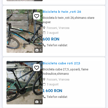
Bicicleta b twin ,roti 26
Bicicleta b twin ,roti 26,shimano.stare
super.
Focsani, Vrancea
3 august
600 RON
Telefon validat
5
Bicicleta cube roti 27,5
Bicicleta cube 27,5 ,ușoară, faine
hidraulice,shimano
Focsani, Vrancea
3 august
1 600 RON
Telefon validat
5