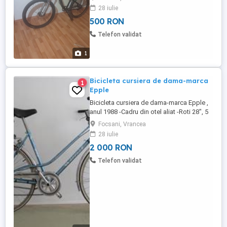
28 iulie
500 RON
Telefon validat
1
Bicicleta cursiera de dama-marca
1
Epple
Bicicleta cursiera de dama-marca Epple ,
anul 1988 -Cadru din otel aliat -Roti 28", 5
pinioane(viteze), toate piesele si
Focsani, Vrancea
vopseaua sunt originale in perfecta stare
28 iulie
tehnica si estetica.. -Greutate 12 Kg.
2 000 RON
Bicicleta are service la zi si e gata de
drum. Prefer predare personala
Telefon validat