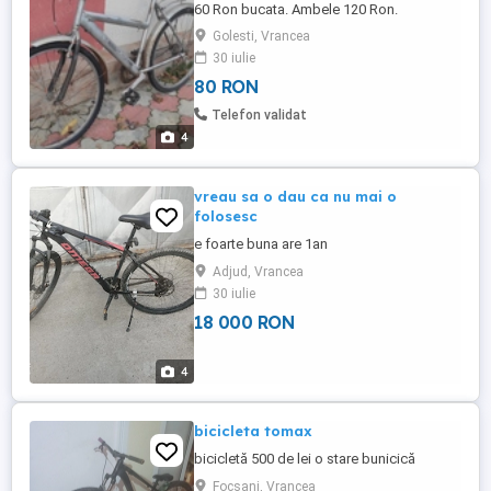
60 Ron bucata. Ambele 120 Ron.
Golesti, Vrancea
30 iulie
80 RON
Telefon validat
4
vreau sa o dau ca nu mai o
folosesc
e foarte buna are 1an
Adjud, Vrancea
30 iulie
18 000 RON
4
bicicleta tomax
bicicletă 500 de lei o stare bunicică
Focsani, Vrancea