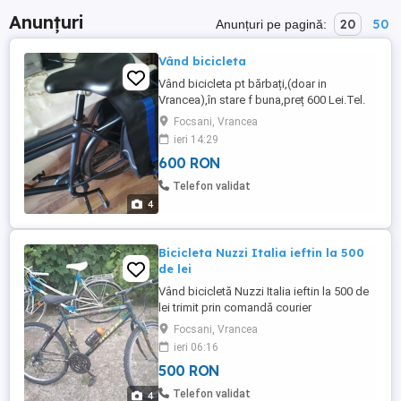
Anunțuri
20
50
Anunțuri pe pagină:
Vând bicicleta
Vând bicicleta pt bărbați,(doar in
Vrancea),în stare f buna,preț 600 Lei.Tel.
Focsani, Vrancea
ieri 14:29
600 RON
Telefon validat
4
Bicicleta Nuzzi Italia ieftin la 500
de lei
Vând bicicletă Nuzzi Italia ieftin la 500 de
lei trimit prin comandă courier
Focsani, Vrancea
ieri 06:16
500 RON
Telefon validat
4