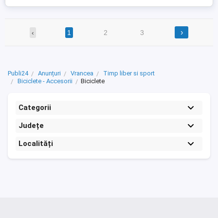
›
‹
1
2
3
Publi24
Anunțuri
Vrancea
Timp liber si sport
Biciclete - Accesorii
Biciclete
Categorii
Județe
Localități