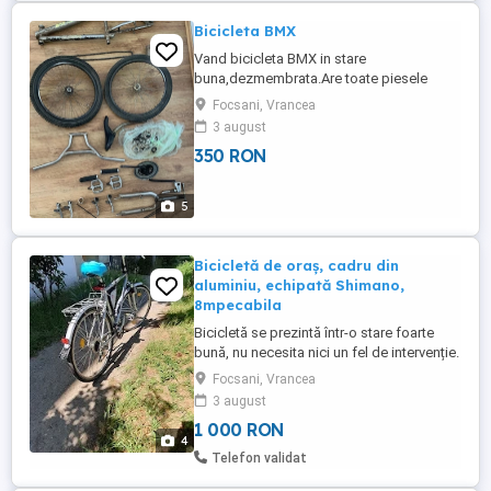
Bicicleta BMX
Vand bicicleta BMX in stare
buna,dezmembrata.Are toate piesele
necesare și originale.pretul este de 350 lei
Focsani, Vrancea
,ușor negociabil.
3 august
350 RON
5
Bicicletă de oraș, cadru din
aluminiu, echipată Shimano,
8mpecabila
Bicicletă se prezintă într-o stare foarte
bună, nu necesita nici un fel de intervenție.
Focsani, Vrancea
3 august
1 000 RON
4
Telefon validat