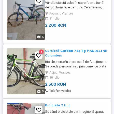
Vând bicicletă cube în stare foarte bună
de funcționare, e ca nouă. Cei interesați
mă pot contacta la numărul de telefon
Focsani, Vrancea
31 iulie
2 200 RON
5
Cursieră Carbon 7.85 kg MADDILINE
3
Columbus
Bicicleta este în stare bună de funcționare.
Se predă personal sau prin curier cu plata
transportului în avans (100 lei). Greutate
Adjud, Vrancea
fără pedale: 7.85kg Material: Carbon Se
30 iulie
vinde fără pedale. Angrenaj 2 x 10 Mărime
2 500 RON
cadru: 54 Pipă: 10
Telefon validat
5
Biciclete 2 buc
Se vând bicicletele din imagine. Separat