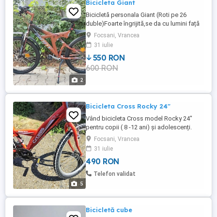
Bicicleta Giant
Bicicletă personala Giant (Roti pe 26
duble)Foarte îngrijită,se da cu lumini față
spate plus antifurt!Predare personala in
Focsani, Vrancea
zonă!
31 iulie
550 RON
600 RON
2
Bicicleta Cross Rocky 24"
Vând bicicleta Cross model Rocky 24"
pentru copii ( 8 -12 ani) și adolescenți.
Bicicleta este într-o stare excelenta,
Focsani, Vrancea
folosita foarte puțin.
31 iulie
490 RON
Telefon validat
5
Bicicletă cube