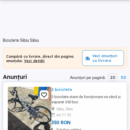
Biciclete Sibiu Sibiu
Vezi anunțuri
Cumpără cu livrare, direct din pagina
cu livrare
anunțului.
Vezi detalii
Anunțuri
20
50
Anunțuri pe pagină:
2 biciclete
2 biciclete stare de funcționare se vând și
separat 350 buc
Sibiu, Sibiu
azi 11:32
350 RON