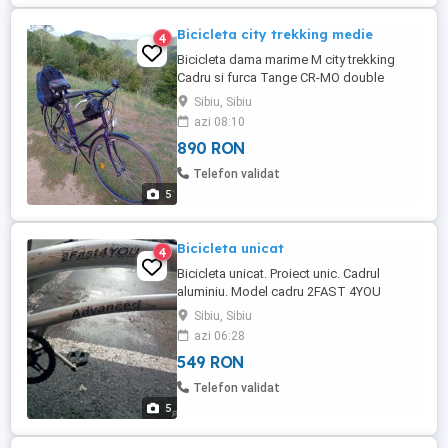
Bicicleta city trekking medie
4
Bicicleta dama marime M city trekking
Cadru si furca Tange CR-MO double
butted Japan. Roti 28" ARAYA Japan cu
Sibiu, Sibiu
anvelope Schwalbe si butuci Shimano
azi 08:10
Deore LX Groupset Shimano Deore LX -
890 RON
angrenaj, pinioane, butuci, deraior fata
spate clesti si saboti frana, manete frana
Telefon validat
si schimbatoare viteza, transmisie ...
5
Bicicleta unicat
4
Bicicleta unicat. Proiect unic. Cadrul
aluminiu. Model cadru 2FAST 4YOU
Producator ADVANCE Roata spate 20*2.35
Sibiu, Sibiu
Schwable Anvelopa fata de 16*1,75. Frana
azi 06:28
pe disc fata. Frana spate la picior. Foarte
549 RON
usoara si comoda Stare tehnica si optica
foarte buna. Informatii suplimentare la
Telefon validat
telefon.
5