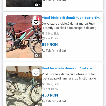
Telefon validat
4
Vând bicicletă damă Puch-Butterfly.
1
De vanzare bicicletă damă, marca Puch-
Butterfly. Bicicletă este echipată de oraș,
servisată și se află in perfectă stare de
Sibiu, Sibiu
funcționare. Mărimea M (roți 26).Se poate
azi 11:25
vizualizări și ridica doar personal din
899 RON
cartierul Arhitectilor, Cisnadie Sibiu.
Telefon validat
4
Vind bicicletă damă cu 3 viteze
Vind bicicletă damă cu 3 viteze in butuc
roata spate dinam far stop finctionabile
roti pe 26 cauciucuri noi încuietoare
Sibiu, Sibiu
montată pe bicicleta preț 450 lei
azi 10:55
450 RON
Telefon validat