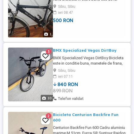
vand pat masaj 300 si 500 de lei
Sibiu, Sibiu
ieri 08:47
500 RON
1
BMX Specialized Vegas DirtBoy
3
BMX Specialized Vegas DirtBoy Bicicleta
este in conditie buna, manetele de frana,
mansoanele si anvelopa spate sunt noi,
Sibiu, Sibiu
restul componentelor sunt originale.
ieri 07:11
Cadru cromoly, roti 20" frane giroscopice
840 RON
fata spate. Specifications Drivetrain
899 RON
Bottom Bracket Specialized Chain KMC
Z510HX, 1 2 x 1 8inch Cassette ...
10
Telefon validat
Bicicleta Centurion Backfire Fun
2
600
Centurion Backfire Fun 600 Cadru aluminiu
marime M 51cm. Furca SR Suntour Raidon