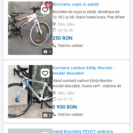
Bicicleta copii si adulți
8
Biciclete de copii și adulți. Anvelope de
12.18.2 și 28. Stare foarte buna. Preț diferit
în funcție de model. Informații
Sibiu, Sibiu
suplimentare la telefon.
azi 06:28
250 RON
Telefon validat
5
Cursiera carbon Eddy Merckx -
model deosebit
Vând cursieră carbon Eddy Merckx -
model deosebit, foarte rar!!! - mărime 40
(ultima poză are toate cotele) - echipare
Sibiu, Sibiu
Shimano 105 (2 foi, 11 pinioane) - jante
azi 01:10
DT Swiss cu super butuci - cauciucuri
3 900 RON
Michelin Pro 4 Endurance cumparate noi
de curând - frâne pe jantă cu saboți de
Telefon validat
5
calitate - pipă înaltă ...
vand bicicleta PIVOT endruro