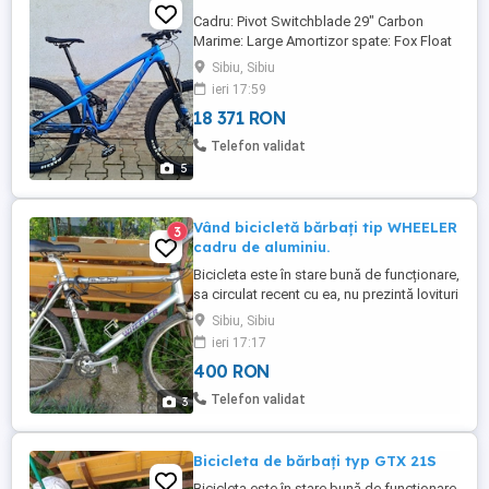
Cadru: Pivot Switchblade 29" Carbon
Marime: Large Amortizor spate: Fox Float
X Performance EVOL, 185x55mm.
Sibiu, Sibiu
Settings: 2-position compression (Open
ieri 17:59
Firm), rebound, air preload. Trunnion top
18 371 RON
mount Furca: Fox 36 Performance,
160mm, Settings: 3 positions with micro
Telefon validat
adjust compression, low-speed rebound,
5
...
Vând bicicletă bărbați tip WHEELER
3
cadru de aluminiu.
Bicicleta este în stare bună de funcționare,
sa circulat recent cu ea, nu prezintă lovituri
sau alte deformări.
Sibiu, Sibiu
ieri 17:17
400 RON
Telefon validat
3
Bicicleta de bărbați typ GTX 21S
Bicicleta este în stare bună de funcționare,