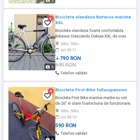
5
Bicicleta olandeza Batavus marime
6
XXL
Bicicleta olandeza foarte confortabila
Batavus Crescendo Deluxe XXL de oras
pentru persoane de peste 1,75m Cadru
Sibiu, Sibiu
din aluminiu XXL marime mare 61cm. Roti
azi 08:11
duble si capsate din aluminiu 28" cu
790 RON
anvelope Schwalbe Citizen noi.
890 RON
Transmisie shimano nexus 7 viteze in
5
butuc cu lant nou. Frane fata spate pe
Telefon validat
tambur ...
Bicicleta First Bike fullsuspension
4
Bicicleta First Bike marime medie cu roti
de 26" in stare foarte buna de functionare,
frane, schimb de viteze, suspensii, roti
Sibiu, Sibiu
drepte, fara jocuri in butuci cu pinion mare
azi 08:10
megarange.
590 RON
Telefon validat
5