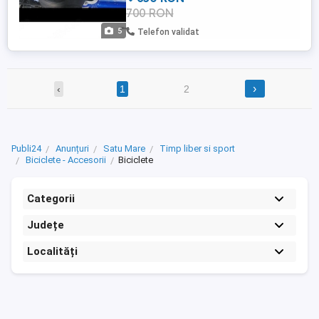
700 RON
5
Telefon validat
›
‹
1
2
Publi24
Anunțuri
Satu Mare
Timp liber si sport
Biciclete - Accesorii
Biciclete
Categorii
Județe
Localități