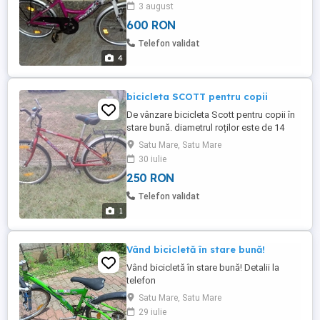
3 august
600 RON
Telefon validat
4
bicicleta SCOTT pentru copii
De vânzare bicicleta Scott pentru copii în
stare bună. diametrul roților este de 14
inchi.
Satu Mare, Satu Mare
30 iulie
250 RON
Telefon validat
1
Vând bicicletă în stare bună!
Vând bicicletă în stare bună! Detalii la
telefon
Satu Mare, Satu Mare
29 iulie