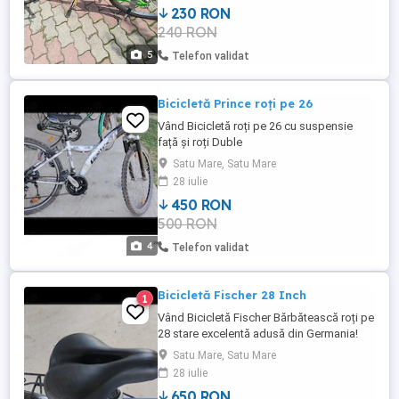
230 RON
240 RON
5
Telefon validat
Bicicletă Prince roți pe 26
Vând Bicicletă roți pe 26 cu suspensie
față și roți Duble
Satu Mare, Satu Mare
28 iulie
450 RON
500 RON
4
Telefon validat
Bicicletă Fischer 28 Inch
1
Vând Bicicletă Fischer Bărbătească roți pe
28 stare excelentă adusă din Germania!
Satu Mare, Satu Mare
28 iulie
650 RON