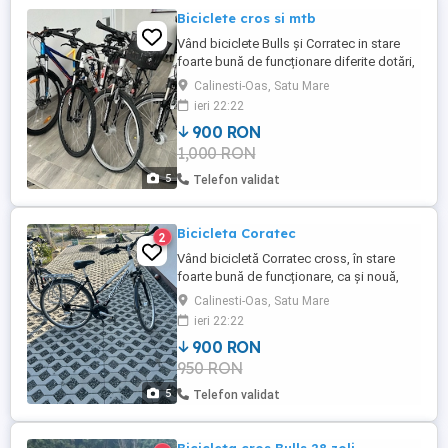
Biciclete cros si mtb
Vând biciclete Bulls și Corratec in stare
foarte bună de funcționare diferite dotări,
preț pe bucata, doar cu ridicare personală.
Calinesti-Oas, Satu Mare
Pentru detalii lăsați mesaj sau sunati
ieri 22:22
900 RON
1,000 RON
5
Telefon validat
Bicicleta Coratec
2
Vând bicicletă Corratec cross, în stare
foarte bună de funcționare, ca și nouă,
complet echipată, frâne hidraulice, lumini
Calinesti-Oas, Satu Mare
față-spate, portbagaj etc. Pentru detalii
ieri 22:22
sunați sau scrieți mesaj. Disponibil și una
900 RON
cu ramă pentru damă aceeași marcă și
950 RON
configurație. Doar cu ridicare personală,
preț pe bucată ...
5
Telefon validat