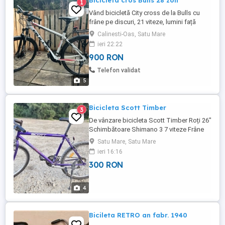
Bicicleta cros Bulls 28 zoli
1
Vând bicicletă City cross de la Bulls cu
frâne pe discuri, 21 viteze, lumini față
spate, portbagaj în stare foarte bună.
Calinesti-Oas, Satu Mare
Doar ridicare personală sau la intelegere
ieri 22:22
pot duce până în Satu-Mare.
900 RON
Telefon validat
5
Bicicleta Scott Timber
3
De vânzare bicicleta Scott Timber Roți 26"
Schimbătoare Shimano 3 7 viteze Frâne
Shimano Bicicleta este în stare perfectă
Satu Mare, Satu Mare
de funcționare
ieri 16:16
300 RON
4
Bicileta RETRO an fabr. 1940