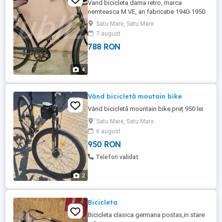
Vand bicicleta dama retro, marca
nemteasca M VE, an fabricatie 1940-1950
in stare de functionare buna pentru varsta
Satu Mare, Satu Mare
ei.
7 august
788 RON
4
Vând bicicletă moutain bike
Vând bicicletă mountain bike preț 950 lei
Satu Mare, Satu Mare
6 august
950 RON
Telefon validat
2
Bicicleta
Bicicleta clasica germana postas,in stare