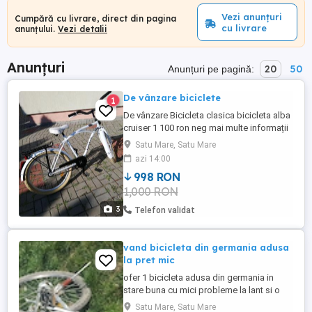
Vezi anunțuri
Cumpără cu livrare, direct din pagina
cu livrare
anunțului.
Vezi detalii
Anunțuri
20
50
Anunțuri pe pagină:
De vânzare biciclete
1
De vânzare Bicicleta clasica bicicleta alba
cruiser 1 100 ron neg mai multe informații
prin mesaj sau telefon Folosita doar
Satu Mare, Satu Mare
foarte puțin,in stare ca nou,in stare
azi 14:00
perfecta
998 RON
1,000 RON
3
Telefon validat
vand bicicleta din germania adusa
la pret mic
ofer 1 bicicleta adusa din germania in
stare buna cu mici probleme la lant si o
fac conform cerintei nu am folosit pret
Satu Mare, Satu Mare