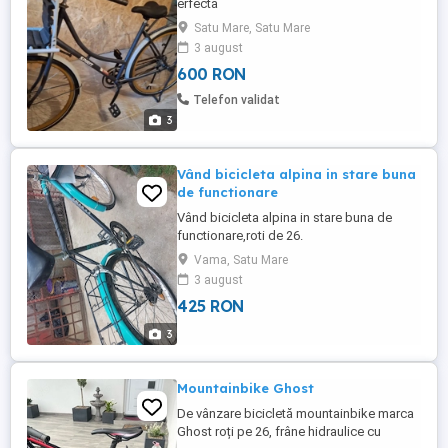
erfecta
Satu Mare, Satu Mare
3 august
600 RON
Telefon validat
3
Vând bicicleta alpina in stare buna
de functionare
Vând bicicleta alpina in stare buna de
functionare,roti de 26.
Vama, Satu Mare
3 august
425 RON
3
Mountainbike Ghost
De vânzare bicicletă mountainbike marca
Ghost roți pe 26, frâne hidraulice cu