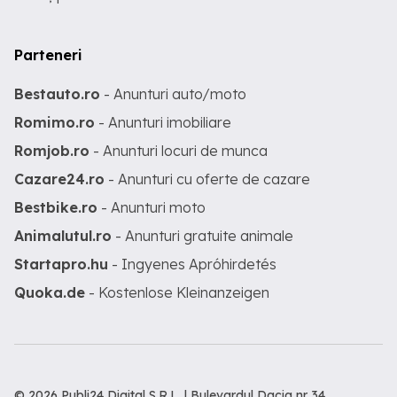
Parteneri
Bestauto.ro
- Anunturi auto/moto
Romimo.ro
- Anunturi imobiliare
Romjob.ro
- Anunturi locuri de munca
Cazare24.ro
- Anunturi cu oferte de cazare
Bestbike.ro
- Anunturi moto
Animalutul.ro
- Anunturi gratuite animale
Startapro.hu
- Ingyenes Apróhirdetés
Quoka.de
- Kostenlose Kleinanzeigen
© 2026 Publi24 Digital S.R.L. | Bulevardul Dacia nr 34,