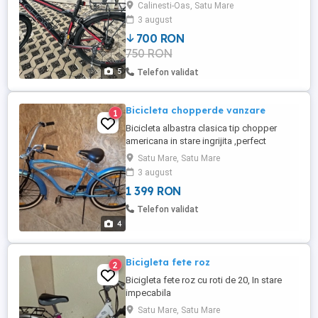
discuri, portbagaj, lumini față spate, stare
Calinesti-Oas, Satu Mare
bună de funcționare, prezintă urme de
3 august
uzură. Pentru detalii scrieți mesaj sau
700 RON
sunați la numărul de telefon. Doar ridicare
750 RON
personală, nu trimit în țară
5
Telefon validat
Bicicleta chopperde vanzare
1
Bicicleta albastra clasica tip chopper
americana in stare ingrijita ,perfect
Satu Mare, Satu Mare
3 august
1 399 RON
Telefon validat
4
Bicigleta fete roz
2
Bicigleta fete roz cu roti de 20, In stare
impecabila
Satu Mare, Satu Mare