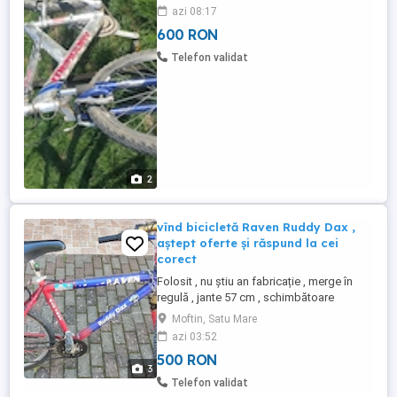
negocisbil putin 600 lei
azi 08:17
600 RON
Telefon validat
2
vînd bicicletă Raven Ruddy Dax ,
aștept oferte și răspund la cei
corect
Folosit , nu știu an fabricație , merge în
regulă , jante 57 cm , schimbătoare
Shimano
Moftin, Satu Mare
azi 03:52
500 RON
3
Telefon validat