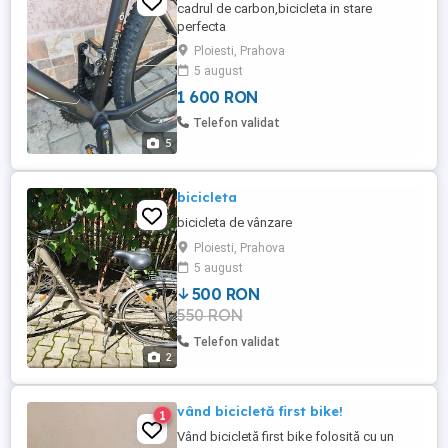
cadrul de carbon,bicicleta in stare
perfecta
Ploiesti, Prahova
5 august
1 600 RON
Telefon validat
5
bicicleta
bicicleta de vânzare
Ploiesti, Prahova
5 august
500 RON
550 RON
Telefon validat
2
vând bicicletă first bike!
1
Vând bicicletă first bike folosită cu un