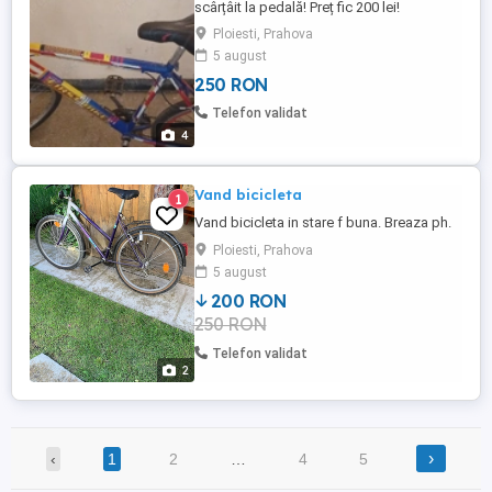
scârțâit la pedală! Preț fic 200 lei!
Ploiesti, Prahova
5 august
250 RON
Telefon validat
4
Vand bicicleta
1
Vand bicicleta in stare f buna. Breaza ph.
Ploiesti, Prahova
5 august
200 RON
250 RON
Telefon validat
2
›
‹
1
2
…
4
5