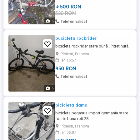
originale schwarlble maraton plus tour in
500 RON
stare foarte bune nu sânt crăpate comenzi
520 RON
perfect funcționale.27 de viteze perfect
funcționale.bicicleta in stare ...
5
Telefon validat
bucicleta rockrider
bicicleta rockrider stare bună , întreținută,
Ploiesti, Prahova
ieri 16:57
950 RON
Telefon validat
5
bicicleta dama
bicicleta pegasus import germania stare
foarte buna roti 28
Ploiesti, Prahova
ieri 06:07