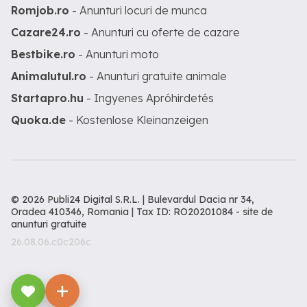
Romjob.ro
- Anunturi locuri de munca
Cazare24.ro
- Anunturi cu oferte de cazare
Bestbike.ro
- Anunturi moto
Animalutul.ro
- Anunturi gratuite animale
Startapro.hu
- Ingyenes Apróhirdetés
Quoka.de
- Kostenlose Kleinanzeigen
© 2026 Publi24 Digital S.R.L. | Bulevardul Dacia nr 34,
Oradea 410346, Romania | Tax ID: RO20201084 -
site de
anunturi gratuite
26.08.06.c0c206c