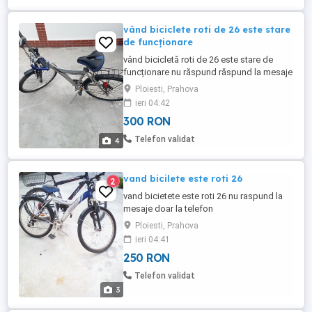
vând biciclete roti de 26 este stare
de funcționare
vând bicicletă roti de 26 este stare de
funcționare nu răspund răspund la mesaje
doar la telefon
Ploiesti, Prahova
ieri 04:42
300 RON
Telefon validat
4
vand bicilete este roti 26
2
vand bicietete este roti 26 nu raspund la
mesaje doar la telefon
Ploiesti, Prahova
ieri 04:41
250 RON
Telefon validat
3