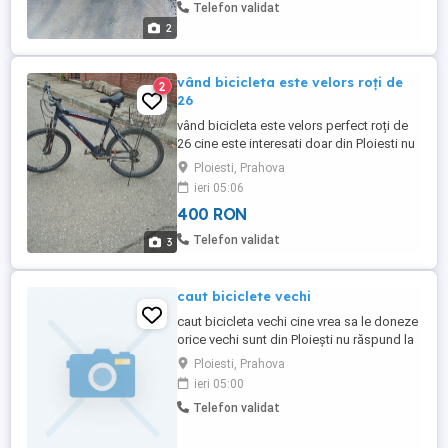
Telefon validat
2
vând bicicleta este velors roți de
2
26
vând bicicleta este velors perfect roți de
26 cine este interesati doar din Ploiesti nu
rapsnd la mesaje doar la telefon
Ploiesti, Prahova
ieri 05:06
400 RON
Telefon validat
3
caut biciclete vechi
caut bicicleta vechi cine vrea sa le doneze
orice vechi sunt din Ploiești nu răspund la
mesaje doar la telefon
Ploiesti, Prahova
ieri 05:00
Telefon validat