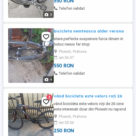
550 RON
Telefon validat
5
bicicleta nemteasca alder verona
stare perfecta suspensie furca dinam in
butuc nexus far stop
Ploiesti, Prahova
ieri 06:07
550 RON
Telefon validat
4
vând bicicleta este velors roți 26
3
vând bicicleta este velors roți de 26 cine
este interesati doar din Ploiesti nu rapsnd
la mesaje doar la telefon
Ploiesti, Prahova
ieri 05:06
250 RON