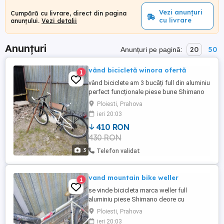
Vezi anunțuri
Cumpără cu livrare, direct din pagina
cu livrare
anunțului.
Vezi detalii
Anunțuri
20
50
Anunțuri pe pagină:
vând bicicletă winora ofertă
1
vând biciclete am 3 bucăți full din aluminiu
perfect funcționale piese bune Shimano
deore .biciclete bune le dau pe toate 3 la
Ploiesti, Prahova
pachet sau pe bucata .prețul pleacă de la
ieri 20:03
400 lei in sus.
410 RON
430 RON
3
Telefon validat
vand mountain bike weller
1
se vinde bicicleta marca weller full
aluminiu piese Shimano deore cu
amortizoare in furca jante mavic conice
Ploiesti, Prahova
pipa velller cotiere ritkey cauciucuri
ieri 20:03