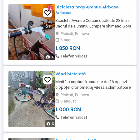
Bicicleta oraș Avenue Airbase
2
Airbase
Bicicleta Avenue Cercuri duble de 28 Inch
Cadrul de aluminiu Echipare shimano Sora
Frâne pe tambur. Numai cu ridicare
Ploiesti, Prahova
personala
6 august
1 850 RON
Telefon validat
4
Vând bicicletă
Merită cumpărată. cauciuc de 26 oglinzi
clopoțel cronometraj viteză schimbătoare
viteză pe 8 pinioane spate peda 3
Ploiesti, Prahova
pinioane ochi de pisică portbagaj pompă
6 august
incuietoare .
1 000 RON
Telefon validat
3