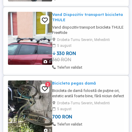
Vand Dispozitiv transport bicicleta
THULE
Vand dispozitiv transport bicicleta THULE
FreeRide
Drobeta-Turnu Severin, Mehedinti
5 august
330 RON
360 RON
1
Telefon validat
Bicicleta pegas damă
2
Bicicleta de damă folosită de puține ori,
estetic arată foarte bine, fără niciun defect
NU TRIMIT PRIN CURIER
Drobeta-Turnu Severin, Mehedinti
5 august
700 RON
Telefon validat
3