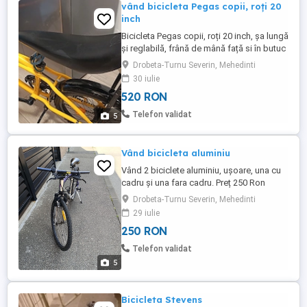
vând bicicleta Pegas copii, roți 20
inch
Bicicleta Pegas copii, roți 20 inch, șa lungă
și reglabilă, frână de mână față si în butuc
spate, pretabilă roți ajutătoare
Drobeta-Turnu Severin, Mehedinti
30 iulie
520 RON
Telefon validat
5
Vând bicicleta aluminiu
Vând 2 biciclete aluminiu, ușoare, una cu
cadru și una fara cadru. Preț 250 Ron
negociabil la fata locului. Nu trimit prin
Drobeta-Turnu Severin, Mehedinti
curier.
29 iulie
250 RON
Telefon validat
5
Bicicleta Stevens