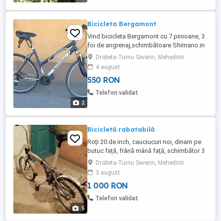
Bicicleta Bergamont
Vind bicicleta Bergamont cu 7 pinioane, 3
foi de angrenaj,schimbătoare Shimano in
stare bună de funcționare.Mai multe relații
Drobeta-Turnu Severin, Mehedinti
la telefon
4 august
550 RON
Telefon validat
2
Bicicletă rabatabilă
Roți 20 de inch, cauciucuri noi, dinam pe
butuc față, frână mână față, schimbător 3
viteze, butuc spate, sistem lumină
Drobeta-Turnu Severin, Mehedinti
complet, foarte puțin folosită, aspect și
3 august
funcționare perfectă.
1 000 RON
Telefon validat
5