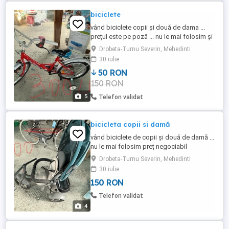
biciclete
vând biciclete copii și două de dama ...
prețul este pe poză ... nu le mai folosim și
le vindem... preț negociabil
Drobeta-Turnu Severin, Mehedinti
30 iulie
50 RON
150 RON
5
Telefon validat
bicicleta copii si damă
vând biciclete de copii și două de damă ...
nu le mai folosim preț negociabil
Drobeta-Turnu Severin, Mehedinti
30 iulie
150 RON
Telefon validat
4