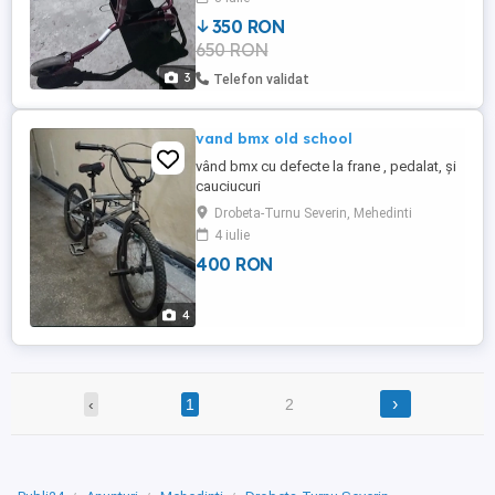
350 RON
650 RON
3
Telefon validat
vand bmx old school
vând bmx cu defecte la frane , pedalat, și
cauciucuri
Drobeta-Turnu Severin, Mehedinti
4 iulie
400 RON
4
›
‹
1
2