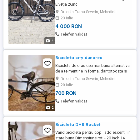
Elveția 26inc
Drobeta-Turnu Severin, Mehedinti
23 iulie
4 000 RON
Telefon validat
4
Bicicleta city dunarea
Bicicleta de oras cea mai buna alternativa
de a te mentine in forma, dar totodata si
de a proteja mediu inconjurator. Se
Drobeta-Turnu Severin, Mehedinti
preteaza atat pentru plimbari relaxante in
20 iulie
parc, cat si ca un mijloc la indemana de a
700 RON
ajunge mai repede la serviciu.
SPECIFICATII TEHNICE: COD PRODUS -
Telefon validat
R2891A; CADRU - otel Hi-Ten, ...
2
Bicicleta DHS Rocket
Vand bicicleta pentru copii adolescenti, in
stare buna Dimensiune roti - 20 inch 14