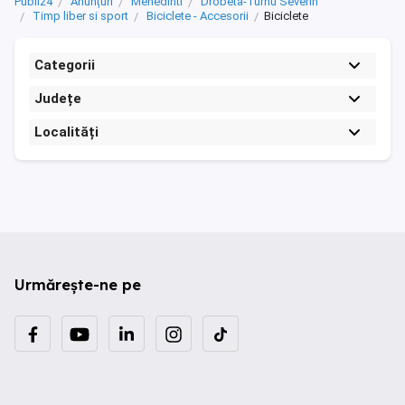
Publi24
Anunțuri
Mehedinti
Drobeta-Turnu Severin
Timp liber si sport
Biciclete - Accesorii
Biciclete
Categorii
Județe
Localități
Urmărește-ne pe