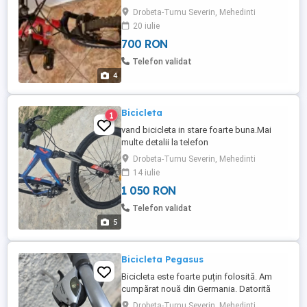
viteze pe roata Frana pe roata fata, spate
Drobeta-Turnu Severin, Mehedinti
Accesorii: lanterna, claxon, led spate
20 iulie
700 RON
Telefon validat
4
Bicicleta
1
vand bicicleta in stare foarte buna.Mai
multe detalii la telefon
Drobeta-Turnu Severin, Mehedinti
14 iulie
1 050 RON
Telefon validat
5
Bicicleta Pegasus
Bicicleta este foarte puțin folosită. Am
cumpărat nouă din Germania. Datorită
faptului că sunt grasă nu am mai putut
Drobeta-Turnu Severin, Mehedinti