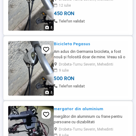
merge pe ea. Negociem prețul că mă
12 iulie
întorc foarte repede în Germania
450 RON
Telefon validat
3
Bicicleta Pegasus
Am adus din Germania bicicleta, a fost
nouă și folosită doar de mine. Vreau să o
dau cât mai repede pentru ca ne
Drobeta-Turnu Severin, Mehedinti
întoarcem în Germania
9 iulie
500 RON
Telefon validat
3
mergator din aluminium
mergător din aluminium cu frane pentru
persoane cu dizabilitati
Drobeta-Turnu Severin, Mehedinti
8 iulie