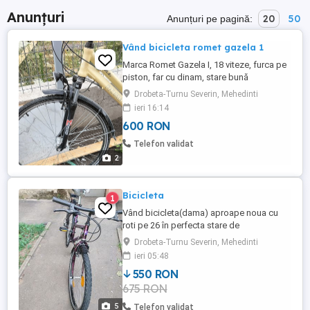
Anunțuri
20
50
Anunțuri pe pagină:
Vând bicicleta romet gazela 1
Marca Romet Gazela I, 18 viteze, furca pe
piston, far cu dinam, stare bună
Drobeta-Turnu Severin, Mehedinti
ieri 16:14
600 RON
Telefon validat
2
Bicicleta
1
Vând bicicleta(dama) aproape noua cu
roti pe 26 în perfecta stare de
funcționare!Bicicleta este cumpărată din
Drobeta-Turnu Severin, Mehedinti
Germania și este aproape noua!
ieri 05:48
550 RON
675 RON
5
Telefon validat