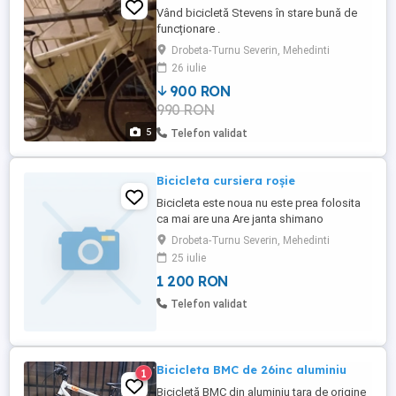
Vând bicicletă Stevens în stare bună de
funcționare .
Drobeta-Turnu Severin, Mehedinti
26 iulie
900 RON
990 RON
5
Telefon validat
Bicicleta cursiera roșie
Bicicleta este noua nu este prea folosita
ca mai are una Are janta shimano
cauciucuri michelin pedalier shimano xt
Drobeta-Turnu Severin, Mehedinti
frane ergo power mecanice coarne
25 iulie
berbec cadru carbon mărime S 3 ca în
1 200 RON
poza în rest e buna de plimbare și curse
preț 12 milioane
Telefon validat
Bicicleta BMC de 26inc aluminiu
1
Bicicletă BMC din aluminiu tara de origine