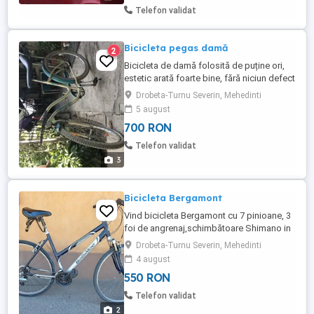
Telefon validat
Bicicleta pegas damă
2
Bicicleta de damă folosită de puține ori,
estetic arată foarte bine, fără niciun defect
NU TRIMIT PRIN CURIER
Drobeta-Turnu Severin, Mehedinti
5 august
700 RON
Telefon validat
3
Bicicleta Bergamont
Vind bicicleta Bergamont cu 7 pinioane, 3
foi de angrenaj,schimbătoare Shimano in
stare bună de funcționare.Mai multe relații
Drobeta-Turnu Severin, Mehedinti
la telefon
4 august
550 RON
Telefon validat
2