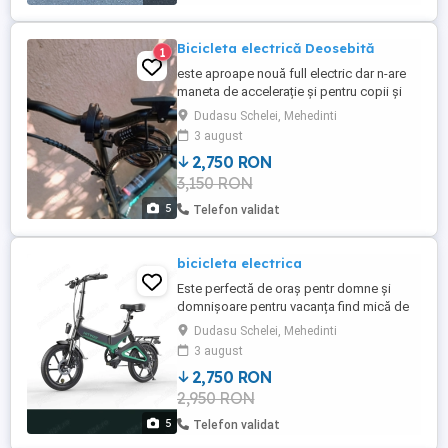
Bicicleta electrică Deosebită
1
este aproape nouă full electric dar n-are
maneta de accelerație și pentru copii și
pentru adulți ușoară și pliabila limitată la
Dudasu Schelei, Mehedinti
25 la ora suportă 120 kg mă dus pe mine
3 august
cu 100 kg 27 de kilometri fără probleme
2,750 RON
super ușor doar simulezi că dă-i la pedale
3,150 RON
urcă pe coastă acte super tare
5
Telefon validat
bicicleta electrica
Este perfectă de oraș pentr domne și
domnișoare pentru vacanța find mică de
luat în portbagaj la mașină super adusă
Dudasu Schelei, Mehedinti
din Anglia are în jur de 500 kl parcurși deci
3 august
este nouă
2,750 RON
2,950 RON
5
Telefon validat