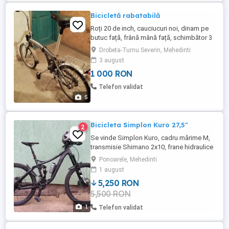
Bicicletă rabatabilă
Roți 20 de inch, cauciucuri noi, dinam pe
butuc față, frână mână față, schimbător 3
viteze, butuc spate, sistem lumină
Drobeta-Turnu Severin, Mehedinti
complet, foarte puțin folosită, aspect și
3 august
funcționare perfectă.
1 000 RON
Telefon validat
5
Bicicleta Simplon Kuro 27,5"
2
Se vinde Simplon Kuro, cadru mărime M,
transmisie Shimano 2x10, frane hidraulice
Shimano xt, anvelope continental,
Ponoarele, Mehedinti
suspensii rock shox pike fata și monarch
1 august
spate, bonus casca noua și ureche cadru
5,250 RON
rezerva.
5,500 RON
1
Telefon validat