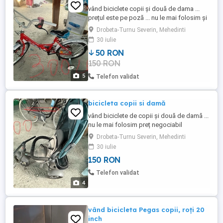
vând biciclete copii și două de dama ...
prețul este pe poză ... nu le mai folosim și
le vindem... preț negociabil
Drobeta-Turnu Severin, Mehedinti
30 iulie
50 RON
150 RON
5
Telefon validat
bicicleta copii si damă
vând biciclete de copii și două de damă ...
nu le mai folosim preț negociabil
Drobeta-Turnu Severin, Mehedinti
30 iulie
150 RON
Telefon validat
4
vând bicicleta Pegas copii, roți 20
inch