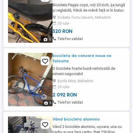
Bicicleta Pegas copii, roți 20 inch, șa lungă
și reglabilă, frână de mână față si în butuc
spate, pretabilă roți ajutătoare
Drobeta-Turnu Severin, Mehedinti
30 iulie
520 RON
Telefon validat
5
bicicleta de vanzare noua ne
folosita
O bicicleta foarte bună nefolosită de
nimeni negociabil
Burila Mica, Mehedinti
29 iulie
2 092 RON
Telefon validat
3
Vând bicicleta aluminiu
Vând 2 biciclete aluminiu, ușoare, una cu
cadru și una fara cadru. Preț 250 Ron