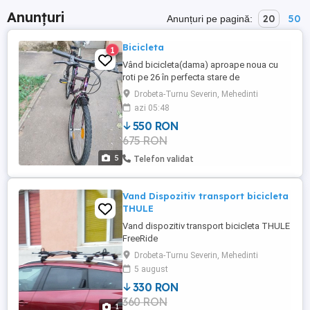
Anunțuri
20
50
Anunțuri pe pagină:
Bicicleta
1
Vând bicicleta(dama) aproape noua cu
roti pe 26 în perfecta stare de
funcționare!Bicicleta este cumpărată din
Drobeta-Turnu Severin, Mehedinti
Germania și este aproape noua!
azi 05:48
550 RON
675 RON
5
Telefon validat
Vand Dispozitiv transport bicicleta
THULE
Vand dispozitiv transport bicicleta THULE
FreeRide
Drobeta-Turnu Severin, Mehedinti
5 august
330 RON
360 RON
1