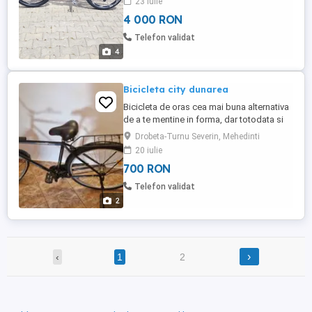
23 iulie
4 000 RON
Telefon validat
4
Bicicleta city dunarea
Bicicleta de oras cea mai buna alternativa
de a te mentine in forma, dar totodata si
de a proteja mediu inconjurator. Se
Drobeta-Turnu Severin, Mehedinti
preteaza atat pentru plimbari relaxante in
20 iulie
parc, cat si ca un mijloc la indemana de a
700 RON
ajunge mai repede la serviciu.
SPECIFICATII TEHNICE: COD PRODUS -
Telefon validat
R2891A; CADRU - otel Hi-Ten, ...
2
›
‹
1
2