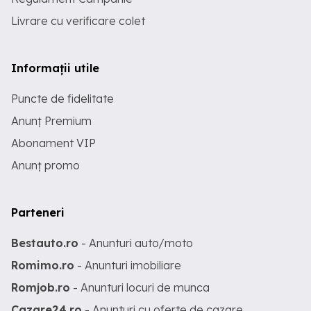
Livrare cu verificare colet
Informații utile
Puncte de fidelitate
Anunț Premium
Abonament VIP
Anunț promo
Parteneri
Bestauto.ro
- Anunturi auto/moto
Romimo.ro
- Anunturi imobiliare
Romjob.ro
- Anunturi locuri de munca
Cazare24.ro
- Anunturi cu oferte de cazare