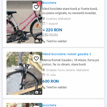
Biciclete
1
Vând biciclete stare bună și foarte bună,
cu piese originale, nu necesită investiții,
preț negociabil. Se pot vedea în
Eselnita, Mehedinti
localitatea Eșelnița, jud. Mehedinți.
1 august
220 RON
230 RON
3
Telefon validat
Vând bicicleta romet gazela 1
Marca Romet Gazela I, 18 viteze, furca pe
piston, far cu dinam, stare bună
Drobeta-Turnu Severin, Mehedinti
31 iulie
600 RON
Telefon validat
2
biciclete