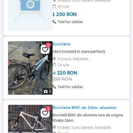
Drobeta-Turnu Severin, Mehedinti
frane ergo power mecanice coarne
25 iulie
berbec cadru carbon mărime S 3 ca în
1 200 RON
poza în rest e buna de plimbare și curse
preț 12 milioane
Telefon validat
bicicleta
2
vând bicicletă în stare perfectă
Prunisor, Mehedinti
24 iulie
220 RON
250 RON
Telefon validat
2
Bicicleta BMC de 26inc aluminiu
1
Bicicletă BMC din aluminiu tara de origine
Elveția 26inc
Drobeta-Turnu Severin, Mehedinti