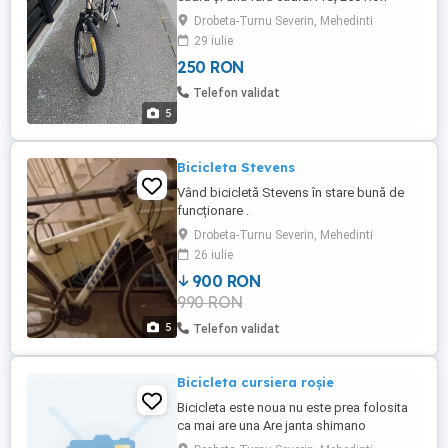
negociabil la fata locului. Nu trimit prin
Drobeta-Turnu Severin, Mehedinti
curier.
29 iulie
250 RON
Telefon validat
5
Bicicleta Stevens
Vând bicicletă Stevens în stare bună de
funcționare .
Drobeta-Turnu Severin, Mehedinti
26 iulie
900 RON
990 RON
5
Telefon validat
Bicicleta cursiera roșie
Bicicleta este noua nu este prea folosita
ca mai are una Are janta shimano
cauciucuri michelin pedalier shimano xt