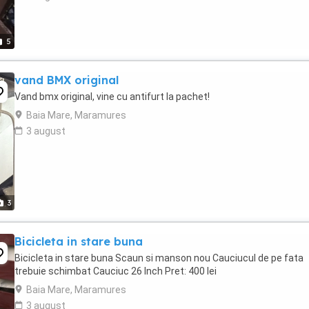
5
vand BMX original
Vand bmx original, vine cu antifurt la pachet!
Baia Mare, Maramures
3 august
3
Bicicleta in stare buna
Bicicleta in stare buna Scaun si manson nou Cauciucul de pe fata
trebuie schimbat Cauciuc 26 Inch Pret: 400 lei
Baia Mare, Maramures
3 august