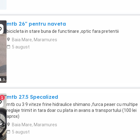
mtb 26" pentru naveta
bicicleta in stare buna de functinare ,optic fara pretentii
Baia Mare, Maramures
5 august
5
mtb 27.5 Specalized
1
mtb cu 3 9 viteze frine hidraulice shimano ,furca peaer cu multipe
reglaje trimit in tara doar cu plata in avans a transportului (100 lei
aprox)
Baia Mare, Maramures
5 august