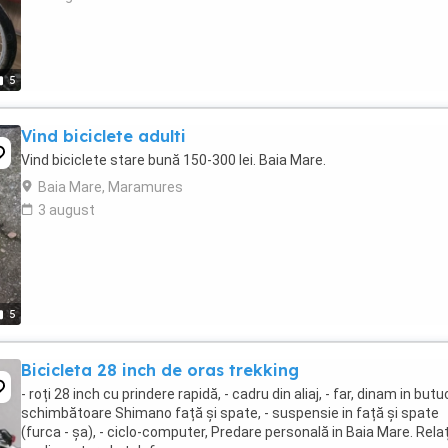
5
Vind biciclete adulti
Vind biciclete stare bună 150-300 lei. Baia Mare.
Baia Mare, Maramures
3 august
5
Bicicleta 28 inch de oras trekking
- roți 28 inch cu prindere rapidă, - cadru din aliaj, - far, dinam in butuc
schimbătoare Shimano față și spate, - suspensie in față și spate
(furca - șa), - ciclo-computer, Predare personală in Baia Mare. Relaț