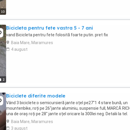
10
Bicicleta pentru fete vastra 5 - 7 ani
vand Bicicleta pentru fete folosită foarte putin. pret fix
Baia Mare, Maramures
4 august
2
Biciclete diferite modele
Vând 3 biciclete:o semicursieră jante oțel pe27"1 4 stare bună, un
mountenbike, roți pe 26"jante aluminiu, suspensie full, MARCĂ RICH
una de oraș roți pe 28" jante oțel oricare la 300lei neg. Detalii la tel.
Baia Mare, Maramures
3 august