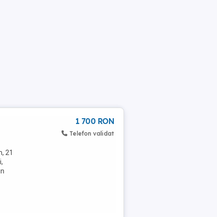
1 700 RON
Telefon validat
h, 21
,
in