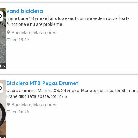
vand bicicleta
frane bune 18 viteze far stop exact cum se vede in poze toate
funcționale nu are probleme.
Baia Mare, Maramures
ieri 19:17
5
Bicicleta MTB Pegas Drumet
Cadru aluminiu. Marime XS, 24 viteze. Manete schimbator Shimano
Frane disc fata spate, roti 27.5
Baia Mare, Maramures
ieri 16:26