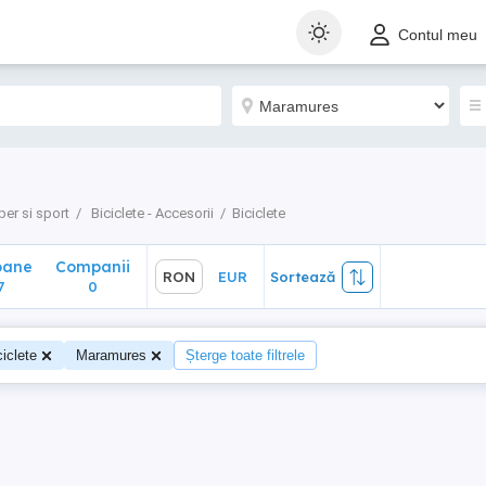
ane
Companii
RON
EUR
Sortează
Contul meu
0
ber si sport
Biciclete - Accesorii
Biciclete
oane
Companii
RON
EUR
Sortează
7
0
ciclete
Maramures
Șterge toate filtrele