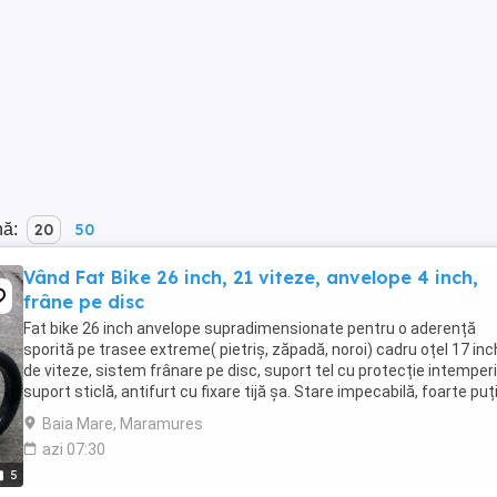
nă:
20
50
Vând Fat Bike 26 inch, 21 viteze, anvelope 4 inch,
frâne pe disc
Fat bike 26 inch anvelope supradimensionate pentru o aderență
sporită pe trasee extreme( pietriș, zăpadă, noroi) cadru oțel 17 inc
de viteze, sistem frânare pe disc, suport tel cu protecție intemperii
suport sticlă, antifurt cu fixare tijă șa. Stare impecabilă, foarte puț
rulată. Preț 1700 ...
Baia Mare, Maramures
azi 07:30
5