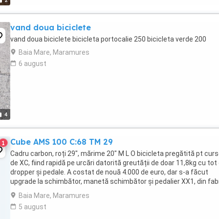
2
vand doua biciclete
vand doua biciclete bicicleta portocalie 250 bicicleta verde 200
Baia Mare, Maramures
6 august
4
Cube AMS 100 C:68 TM 29
1
Cadru carbon, roți 29", mărime 20" M L O bicicleta pregătită pt curs
de XC, fiind rapidă pe urcări datorită greutății de doar 11,8kg cu tot
dropper și pedale. A costat de nouă 4.000 de euro, dar s-a făcut
upgrade la schimbător, manetă schimbător și pedalier XX1, din fab
având sram GX X1. Specificații: -Furcă ...
Baia Mare, Maramures
5 august