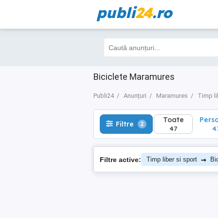
publi
24
.ro
Toate
Perso
Filtre
2
47
47
Biciclete Maramures
Publi24
Anunțuri
Maramures
Timp li
Toate
Pers
Filtre
2
47
4
→
Filtre active:
Timp liber si sport
Bi