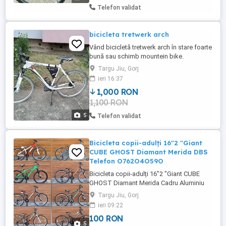
Telefon validat
bicicleta tretwerk arch
Vând bicicletă tretwerk arch în stare foarte
bună sau schimb mountein bike.
Targu Jiu, Gorj
ieri 16:37
1,000 RON
1,100 RON
5
Telefon validat
Bicicleta copii-adulți 16"2 "Giant
CUBE GHOST Diamant Merida DBS
Telefon O762O4O59O
Bicicleta copii-adulți 16"2 "Giant CUBE
GHOST Diamant Merida Cadru Aluminiu
Full Shimano Frâne Hidraulice Import
Targu Jiu, Gorj
Germania Telefon O762O4O59O Locație
ieri 09:22
Tg-Jiu
100 RON
5