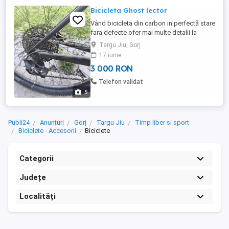
Bicicleta Ghost lector
Vând bicicleta din carbon in perfectă stare
fara defecte ofer mai multe detalii la
telefon pentru cei interesați
Targu Jiu, Gorj
17 iunie
3 000 RON
Telefon validat
5
Publi24
Anunțuri
Gorj
Targu Jiu
Timp liber si sport
Biciclete - Accesorii
Biciclete
Categorii
Județe
Localități