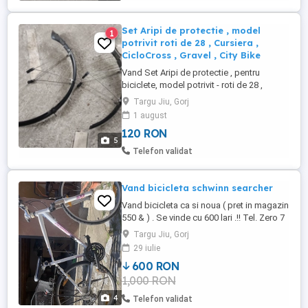
Set Aripi de protectie , model
1
potrivit roti de 28 , Cursiera ,
CicloCross , Gravel , City Bike
Vand Set Aripi de protectie , pentru
biciclete, model potrivit - roti de 28 ,
Cursiera , CicloCross , Gravel, City Bike
Targu Jiu, Gorj
Rog si ofer seriozitate!
1 august
120 RON
5
Telefon validat
Vand bicicleta schwinn searcher
Vand bicicleta ca si noua ( pret in magazin
550 & ) . Se vinde cu 600 lari .!! Tel. Zero 7
sase 8 trei 9 sase 6 unu 2 .
Targu Jiu, Gorj
29 iulie
600 RON
1,000 RON
4
Telefon validat