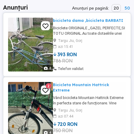
Anunțuri
20
50
Anunțuri pe pagină:
bicicleta dama ,bicicleta BARBATI
Biciclete ORIGINALE ,,GAZEL PERFECTE,SI
TOTU ORIGINAL.Au toate dotaelrile unei
biciclete,,far ,dinamo,lacăte originale
Targu Jiu, Gorj
stopuriri,cricuri.cate doua foi de angrenaj
azi 15:41
cu cate 5 pinioane.Schimba ff.usor.100
393 RON
euro cea de bărbat și 100 cea de
786 RON
dame...FARA MESAJE..
8
Telefon validat
Bicicleta Mountain Hattrick
2
Extreme
Vând bicicleta Mountain Hattrick Extreme
în perfecta stare de funcționare. Vine
însoțită de sistem antifurt și prelata
Targu Jiu, Gorj
acoperire bonus. Prețul este usor
azi 07:44
negociabil. Mai multe detalii la telefon.
720 RON
750 RON
4