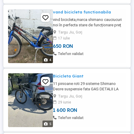
vand bicicleta functionabila
vind bicicleta,marca shimano cauciucuri
noi în perfecta stare de funcționare preț
650 RON preț fix
Targu Jiu, Gorj
17 iulie
650 RON
Telefon validat
4
Bicicleta Giant
11 pinioane roti 29 sisteme Shimano
Deore suspensie fata GAS DETALII LA
TEL .Pretul este negociabil .Necesita mici
Targu Jiu, Gorj
investitii.
29 iunie
1 600 RON
Telefon validat
5