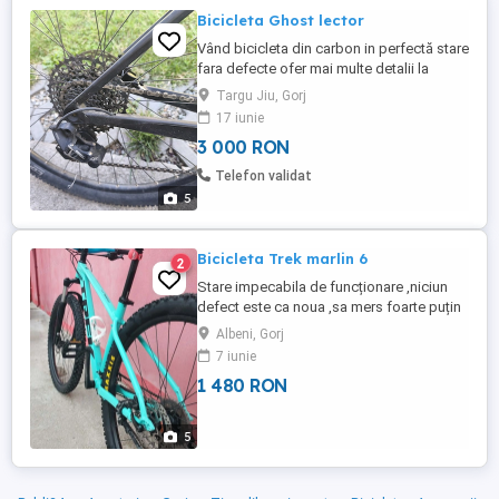
Bicicleta Ghost lector
Vând bicicleta din carbon in perfectă stare
fara defecte ofer mai multe detalii la
telefon pentru cei interesați
Targu Jiu, Gorj
17 iunie
3 000 RON
Telefon validat
5
Bicicleta Trek marlin 6
2
Stare impecabila de funcționare ,niciun
defect este ca noua ,sa mers foarte puțin
cu ea! Pentru detalii sunați la
Albeni, Gorj
7 iunie
1 480 RON
5