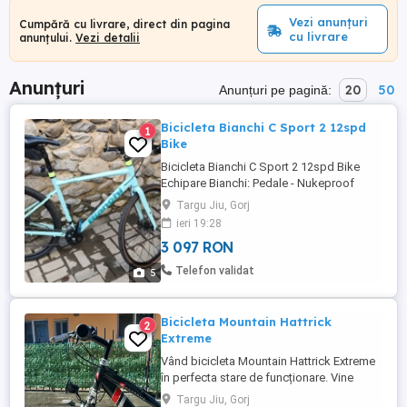
Vezi anunțuri
Cumpără cu livrare, direct din pagina
cu livrare
anunțului.
Vezi detalii
Anunțuri
20
50
Anunțuri pe pagină:
Bicicleta Bianchi C Sport 2 12spd
1
Bike
Bicicleta Bianchi C Sport 2 12spd Bike
Echipare Bianchi: Pedale - Nukeproof
Neutron EVO flat - blue - model 2024
Targu Jiu, Gorj
Pedalier - Shimano MTB SLX - model 2024
ieri 19:28
Angrenaj Pedalier - Shimano - model 2024
3 097 RON
Anvelopa fata - Schwalbe G-one Tubeless
allroad - tire 700XC 28X1.5 - model 2024
Telefon validat
5
Anvelopa spate - Vittoria ...
Bicicleta Mountain Hattrick
2
Extreme
Vând bicicleta Mountain Hattrick Extreme
în perfecta stare de funcționare. Vine
însoțită de sistem antifurt și prelata
Targu Jiu, Gorj