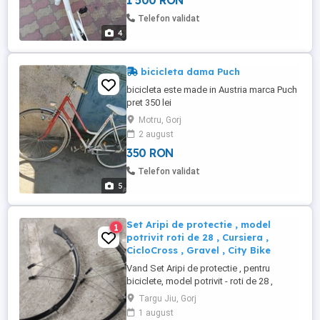
1 500 RON
Telefon validat
4
bicicleta dama Puch
bicicleta este made in Austria marca Puch
pret 350 lei
Motru, Gorj
2 august
350 RON
Telefon validat
5
Set Aripi de protectie , model
1
potrivit roti de 28 , Cursiera ,
CicloCross , Gravel , City Bike
Vand Set Aripi de protectie , pentru
biciclete, model potrivit - roti de 28 ,
Cursiera , CicloCross , Gravel, City Bike
Targu Jiu, Gorj
Rog si ofer seriozitate!
1 august