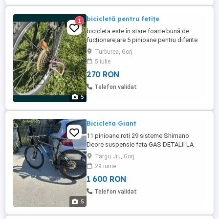
bicicletă pentru fetițe
1
bicicleta este în stare foarte bună de
fucționare,are 5 pinioane pentru diferite
viteze de la greu la ușor. este adusă din
Turburea, Gorj
Franța, o dau că fata mea nu o mai
5 iulie
folosește .
270 RON
Telefon validat
5
Bicicleta Giant
11 pinioane roti 29 sisteme Shimano
Deore suspensie fata GAS DETALII LA
TEL .Pretul este negociabil .Necesita mici
Targu Jiu, Gorj
investitii.
29 iunie
1 600 RON
Telefon validat
5