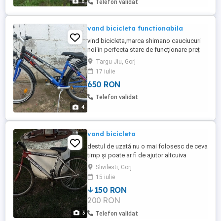
8
Telefon validat
vand bicicleta functionabila
vind bicicleta,marca shimano cauciucuri
noi în perfecta stare de funcționare preț
650 RON preț fix
Targu Jiu, Gorj
17 iulie
650 RON
Telefon validat
4
vand bicicleta
destul de uzată nu o mai folosesc de ceva
timp și poate ar fi de ajutor altcuiva
Slivilesti, Gorj
15 iulie
150 RON
200 RON
3
Telefon validat