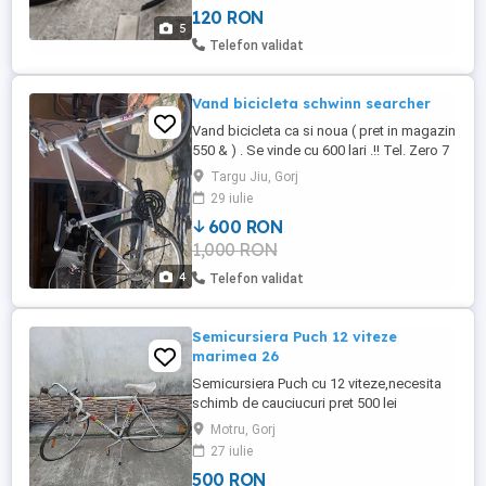
120 RON
5
Telefon validat
Vand bicicleta schwinn searcher
Vand bicicleta ca si noua ( pret in magazin
550 & ) . Se vinde cu 600 lari .!! Tel. Zero 7
sase 8 trei 9 sase 6 unu 2 .
Targu Jiu, Gorj
29 iulie
600 RON
1,000 RON
4
Telefon validat
Semicursiera Puch 12 viteze
marimea 26
Semicursiera Puch cu 12 viteze,necesita
schimb de cauciucuri pret 500 lei
Motru, Gorj
27 iulie
500 RON