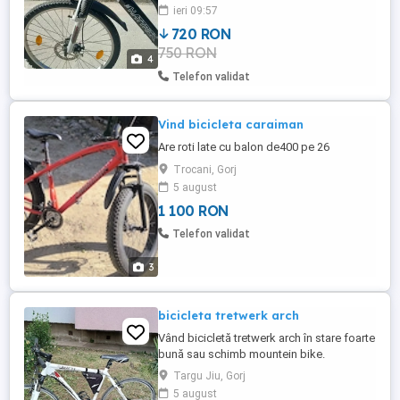
acoperire bonus. Prețul este usor
ieri 09:57
negociabil. Mai multe detalii la telefon.
720 RON
750 RON
4
Telefon validat
Vind bicicleta caraiman
Are roti late cu balon de400 pe 26
Trocani, Gorj
5 august
1 100 RON
Telefon validat
3
bicicleta tretwerk arch
Vând bicicletă tretwerk arch în stare foarte
bună sau schimb mountein bike.
Targu Jiu, Gorj
5 august