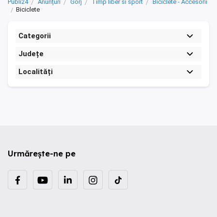
Publi24
Anunțuri
Gorj
Timp liber si sport
Biciclete - Accesorii
Biciclete
Categorii
Județe
Localități
Urmărește-ne pe