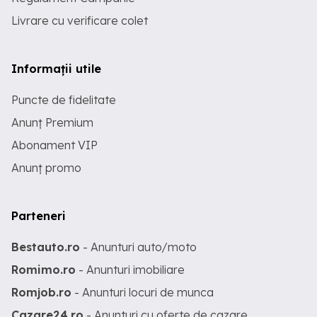
Livrare cu verificare colet
Informații utile
Puncte de fidelitate
Anunț Premium
Abonament VIP
Anunț promo
Parteneri
Bestauto.ro
- Anunturi auto/moto
Romimo.ro
- Anunturi imobiliare
Romjob.ro
- Anunturi locuri de munca
Cazare24.ro
- Anunturi cu oferte de cazare