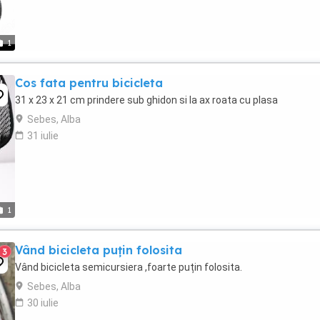
1
Cos fata pentru bicicleta
31 x 23 x 21 cm prindere sub ghidon si la ax roata cu plasa
Sebes, Alba
31 iulie
1
Vând bicicleta puțin folosita
3
Vând bicicleta semicursiera ,foarte puțin folosita.
Sebes, Alba
30 iulie