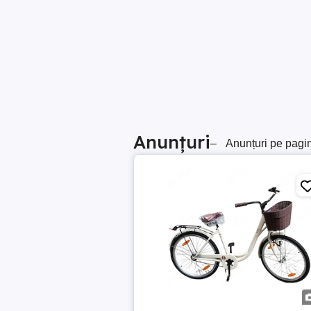
Anunțuri
–
Anunțuri pe pagi