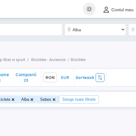
ane
Companii
RON
EUR
Sortează
Contul meu
23
 liber si sport
Biciclete - Accesorii
Biciclete
oane
Companii
RON
EUR
Sortează
1
23
ciclete
Alba
Sebes
Șterge toate filtrele