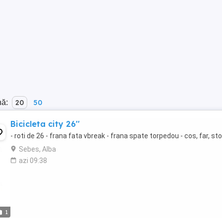
nă:
20
50
Bicicleta city 26''
- roti de 26 - frana fata vbreak - frana spate torpedou - cos, far, st
Sebes, Alba
azi 09:38
1