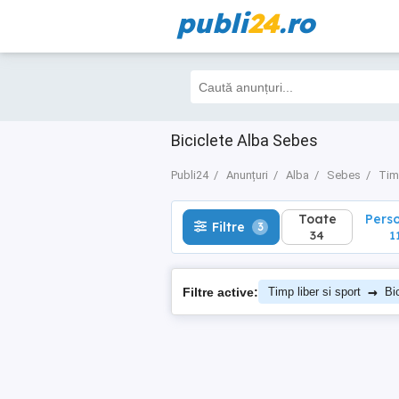
publi
24
.ro
Toate
Perso
Filtre
3
34
11
Biciclete Alba Sebes
Publi24
Anunțuri
Alba
Sebes
Timp
Toate
Pers
Filtre
3
34
1
→
Filtre active:
Timp liber si sport
Bi