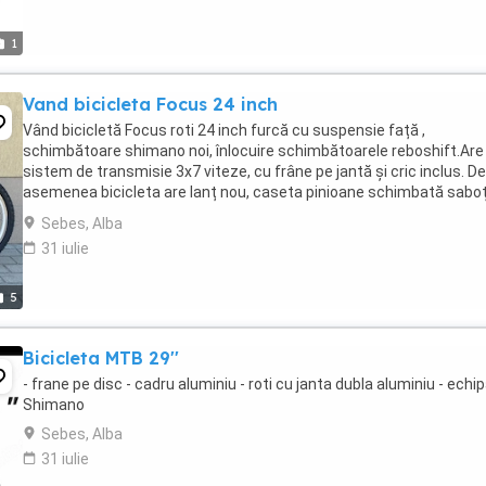
1
Vand bicicleta Focus 24 inch
Vând bicicletă Focus roti 24 inch furcă cu suspensie față ,
schimbătoare shimano noi, înlocuire schimbătoarele reboshift.Are
sistem de transmisie 3x7 viteze, cu frâne pe jantă și cric inclus. De
asemenea bicicleta are lanț nou, caseta pinioane schimbată saboț
frâna noi față și spate și anvelope kenda ...
Sebes, Alba
31 iulie
5
Bicicleta MTB 29''
- frane pe disc - cadru aluminiu - roti cu janta dubla aluminiu - echi
Shimano
Sebes, Alba
31 iulie