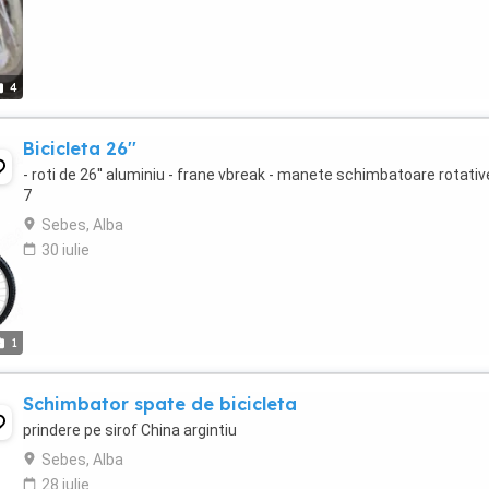
4
Bicicleta 26''
- roti de 26'' aluminiu - frane vbreak - manete schimbatoare rotativ
7
Sebes, Alba
30 iulie
1
Schimbator spate de bicicleta
prindere pe sirof China argintiu
Sebes, Alba
28 iulie