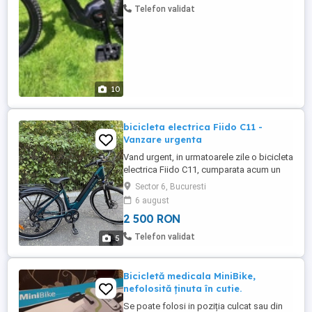
Shimano XT 4 Piston ...
Telefon validat
10
bicicleta electrica Fiido C11 -
Vanzare urgenta
Vand urgent, in urmatoarele zile o bicicleta
electrica Fiido C11, cumparata acum un
an. Are doar 1000 km parcursi si nu am
Sector 6, Bucuresti
mai folosit-o de vara trecuta. Motiv pentru
6 august
care arata si functioneaza ca noua.
2 500 RON
Despre Bicicleta: Motor de în butucul roții
spate, cu asistență la pedalare pe mai
Telefon validat
5
multe niveluri ...
Bicicletă medicala MiniBike,
nefolosită ținuta în cutie.
Se poate folosi in poziția culcat sau din