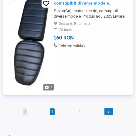
comtapibil diverse modele.
Sezut(Sa) scuter electric, comtapibil
diverse modele. Produs nou 2025 Livrare
cu verificare
Sector 6, Bucuresti
23 iunie
160 RON
Telefon validat
2
›
‹
1
2