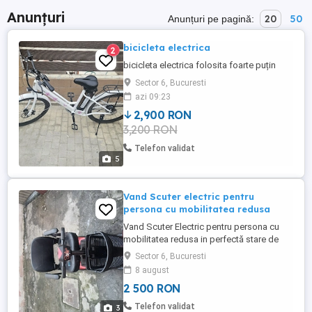
Anunțuri
20
50
Anunțuri pe pagină:
bicicleta electrica
2
bicicleta electrica folosita foarte puțin
Sector 6, Bucuresti
azi 09:23
2,900 RON
3,200 RON
Telefon validat
5
Vand Scuter electric pentru
persona cu mobilitatea redusa
Vand Scuter Electric pentru persona cu
mobilitatea redusa in perfectă stare de
funcționare pret 2500 de roni merge cu 25
Sector 6, Bucuresti
km h detalii la tel 077116707
8 august
2 500 RON
Telefon validat
3