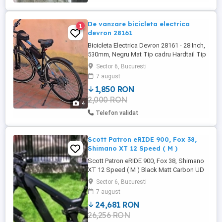
De vanzare bicicleta electrica
1
devron 28161
Bicicleta Electrica Devron 28161 - 28 Inch,
530mm, Negru Mat Tip cadru Hardtail Tip
bicicleta hibrid De oras Tip sistem lant
Sector 6, Bucuresti
Dublu Tip furca Cu suspensie Tip
7 august
suspensie furca Arc Material cadru
1,850 RON
Aluminiu Material furca Aluminiu Material
2,000 RON
spite Otel Accesorii incluse Cric Numar
4
viteze 18 Culoare Negru Tip ...
Telefon validat
Scott Patron eRIDE 900, Fox 38,
Shimano XT 12 Speed ( M )
Scott Patron eRIDE 900, Fox 38, Shimano
XT 12 Speed ( M ) Black Matt Carbon UD
Geometry: TT 595MM ST 440,5MM Stack
Sector 6, Bucuresti
642,2mm Reach 445.8mm FOX 38 Perf.
7 august
Elite 160mm Fork FOX Nude T eRIDE
24,681 RON
EVOL, 160mm, TwinLoc Shimano XT 12
26,256 RON
Speed Bosch CX, 750Wh PowerTube