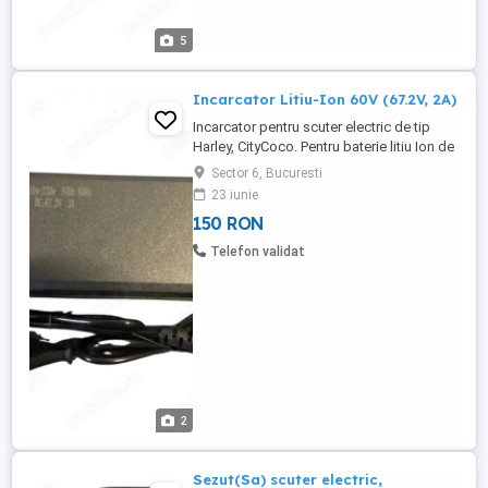
5
Incarcator Litiu-Ion 60V (67.2V, 2A)
Incarcator pentru scuter electric de tip
Harley, CityCoco. Pentru baterie litiu Ion de
60V; Tensiunea de incarcare este de
Sector 6, Bucuresti
67.2V! (standard pentru baterii Li-Ion de
23 iunie
60V). Putere de iesire: 2A; Se alimenteaza
150 RON
de la priza normala 220V; Decuplare
automata cand bateria este incarcata
Telefon validat
complet. Status ...
2
Sezut(Sa) scuter electric,