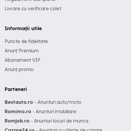
Livrare cu verificare colet
Informații utile
Puncte de fidelitate
Anunț Premium
Abonament VIP
Anunț promo
Parteneri
Bestauto.ro
- Anunturi auto/moto
Romimo.ro
- Anunturi imobiliare
Romjob.ro
- Anunturi locuri de munca
Cazare24.ro
- Anunturi cu oferte de cazare