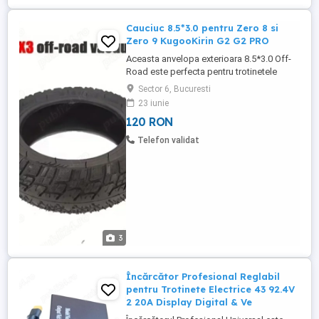
Cauciuc 8.5*3.0 pentru Zero 8 si
Zero 9 KugooKirin G2 G2 PRO
Aceasta anvelopa exterioara 8.5*3.0 Off-
Road este perfecta pentru trotinetele
electrice Zero 8 si Zero 9. Fabricata din
Sector 6, Bucuresti
cauciuc durabil de inalta calitate, cu
23 iunie
diametru interior de 134 mm, ofera
120 RON
aderenta excelenta si rezistenta la uzura
pe teren accidentat. Ideal pentru drumuri
Telefon validat
off-road, trasee de padure ...
3
Încărcător Profesional Reglabil
pentru Trotinete Electrice 43 92.4V
2 20A Display Digital & Ve