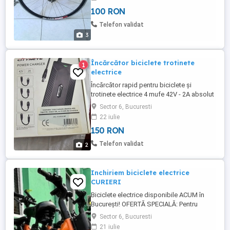
100 RON
Telefon validat
3
Încărcător biciclete trotinete
1
electrice
Încărcător rapid pentru biciclete și
trotinete electrice 4 mufe 42V - 2A absolut
nou numai predare personala în București
Sector 6, Bucuresti
în cazul în care vreți trimiterea prin curier
22 iulie
plata se va face anticipat plus taxa de
150 RON
transport
Telefon validat
2
Inchiriem biciclete electrice
CURIERI
Biciclete electrice disponibile ACUM în
București! OFERTĂ SPECIALĂ: Pentru
inchirierea pe o luna intreaga se ofera un
Sector 6, Bucuresti
discount de 200 de lei, pe 4 saptamani
21 iulie