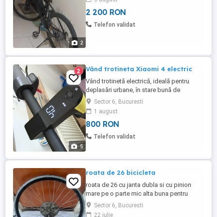
2 200 RON
Telefon validat
2
Vând trotineta Xiaomi 4 electric
2
Vând trotinetă electrică, ideală pentru
deplasări urbane, în stare bună de
funcționare. Trotineta este pliabilă, ușor
Sector 6, Bucuresti
de transportat și depozitat, având un
1 august
design modern și compact.
800 RON
Telefon validat
5
roata de 26 bicicleta
roata de 26 cu janta dubla si cu pinion
mare pe o parte mic alta buna pentru
bicicleta cu motor
Sector 6, Bucuresti
22 iulie