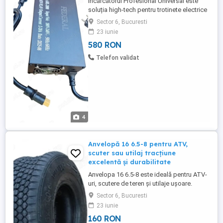
Încărcătorul Profesional Universal este
soluția high-tech pentru trotinete electrice
de mare performanță, biciclete electrice,
Sector 6, Bucuresti
ATV-uri electrice și sisteme Li-ion sau
23 iunie
LiFePO4. Dispune de reglaj precis al
580 RON
tensiunii între 43V și 92.4V, ajustare a
curentului între 2A și 20A, display digital
Telefon validat
color cu parametri ...
4
Anvelopă 16 6.5-8 pentru ATV,
scuter sau utilaj tracțiune
excelentă și durabilitate
Anvelopa 16 6.5-8 este ideală pentru ATV-
uri, scutere de teren și utilaje ușoare.
Fabricată din cauciuc rezistent la uzură,
Sector 6, Bucuresti
oferă aderență superioară pe orice tip de
23 iunie
sol noroi, iarbă sau pietriș. Asigură o
160 RON
rulare stabilă și confortabilă, fiind perfectă