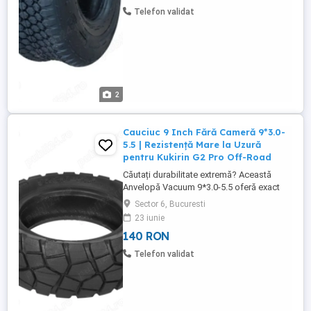
pentru lucrări agricole, grădinărit sau
Telefon validat
activități ...
2
Cauciuc 9 Inch Fără Cameră 9*3.0-
5.5 | Rezistență Mare la Uzură
pentru Kukirin G2 Pro Off-Road
Căutați durabilitate extremă? Această
Anvelopă Vacuum 9*3.0-5.5 oferă exact
asta. Este soluția Tubeless ideală pentru
Sector 6, Bucuresti
Kukirin G2 Pro DB Scooter, garantând
23 iunie
Rezistență Puternică la Uzură. Datorită
140 RON
designului său Off-Road, acest cauciuc
de 9 inch se descurcă excelent pe orice
Telefon validat
suprafață, de la asfalt la ...