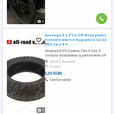
2
Anvelopa 8 1 2*3.0 Off-Road pentru
trotineta electric KugooKirin G2 G2
PRO Zero 8 9
Anvelopa 8.5*3.0 pentru Zero 8 Zero 9
combina durabilitatea cu performanta off-
road. Cauciucul robust rezista la socuri si
Sector 6, Bucuresti
uzura, iar dimensiunea 134 mm diametru
23 iunie
interior se potriveste perfect trotinetei
120 RON
electrice. Ideala pentru condus in conditii
dificile sau pentru upgrade-uri la trotineta
Telefon validat
electrica, ...
3