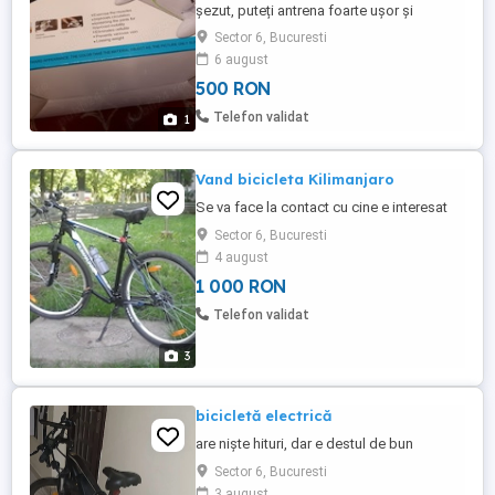
șezut, puteți antrena foarte ușor și
aproape de la sine mușchii picioarelor și
Sector 6, Bucuresti
mâinilor. Potrivită pentru plasarea sub
6 august
masă sau pe masă. Funcționare cu motor,
500 RON
nu are nevoie de pedalare, ecranul LCD
afișează timpul rămas, distanța parcursa,
Telefon validat
1
viteza selectată și ...
Vand bicicleta Kilimanjaro
Se va face la contact cu cine e interesat
Sector 6, Bucuresti
4 august
1 000 RON
Telefon validat
3
bicicletă electrică
are niște hituri, dar e destul de bun
Sector 6, Bucuresti
3 august