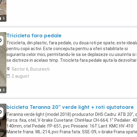
5
Tricicleta fara pedale
Tricicleta, din plastic, fara pedale, cu doua roti pe spate, este ideal
pentru copii activi. Este conceputa pentru a oferi stabilitate si
siguranta celor mici, permitandu-le sa se deplaseze cu usurinta si
se distreze in acelasi timp. Tricicleta fara pedale ajuta la dezvolta
simtului echilibrului ...
Sector 6, Bucuresti
2 august
5
bicicleta Teranna 20" verde light + roti ajutatoare
Teranna verde light (model 2018) producator DHS Cadru: ATB 20", o
Furca: fixa, otel, V-brake Cuvetarie: ChinHaur CH-664, 1" Pedalier: 40
140mm, otel Pedale: FP-651, pvc Pinioane: 16T Lant: KMC HV-410
Manete frana: WL-214, pvc Frana fata: SSE-09, v-brake Frana spate