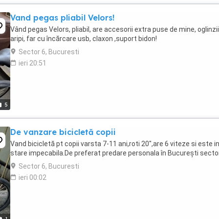
Vand pegas pliabil Velors!
Vând pegas Velors, pliabil, are accesorii extra puse de mine, oglinzii
aripi, far cu încărcare usb, claxon ,suport bidon!
Sector 6, Bucuresti
ieri 20:51
5
De vanzare bicicletă copii
Vand bicicletă pt copii varsta 7-11 ani,roti 20",are 6 viteze si este i
stare impecabila.De preferat predare personala în București sector
Sector 6, Bucuresti
ieri 00:02