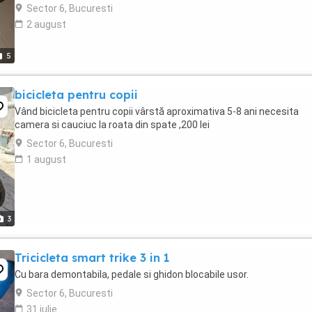
SSE-09, v-brake Jante: Cerurim ...
Sector 6, Bucuresti
2 august
5
bicicleta pentru copii
Vând bicicleta pentru copii vârstă aproximativa 5-8 ani necesita
camera si cauciuc la roata din spate ,200 lei
Sector 6, Bucuresti
1 august
3
Tricicleta smart trike 3 in 1
Cu bara demontabila, pedale si ghidon blocabile usor.
Sector 6, Bucuresti
31 iulie