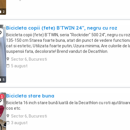
2
Bicicleta copii (fete) B'TWIN 24", negru cu roz
Bicicleta copii (fete) B'TWIN, seria "Rockrider" 500 24", negru cu ro
135-150 cm Starea foarte buna, atat din punct de vedere function
cat si estetic; Utilizata foarte putin; Uzura minima; Are culorile de l
suspensii fata, decolorate! Brend vandut de Decathlon.
Sector 6, Bucuresti
5 august
5
Bicicleta stare buna
1
Bicicleta 16 inch stare bună luată de la Decathlon cu roti ajutătoar
cos etc.
Sector 6, Bucuresti
3 august