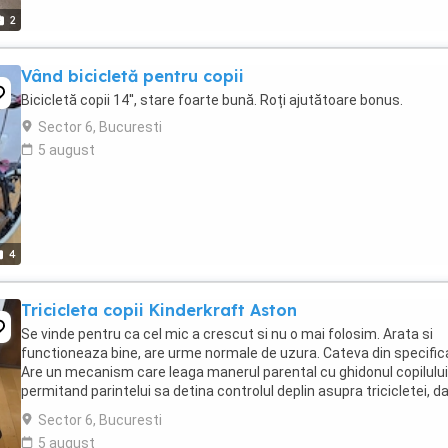
2
Vând bicicletă pentru copii
Bicicletă copii 14'', stare foarte bună. Roți ajutătoare bonus.
Sector 6, Bucuresti
5 august
4
Tricicleta copii Kinderkraft Aston
Se vinde pentru ca cel mic a crescut si nu o mai folosim. Arata si
functioneaza bine, are urme normale de uzura. Cateva din specificat
Are un mecanism care leaga manerul parental cu ghidonul copilului
permitand parintelui sa detina controlul deplin asupra tricicletei, d
este necesar. - Maner ...
Sector 6, Bucuresti
5 august