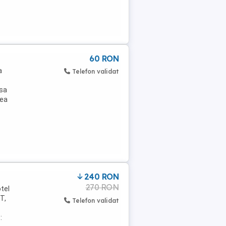
60 RON
a
Telefon validat
 sa
rea
240 RON
270 RON
tel
T,
Telefon validat
: