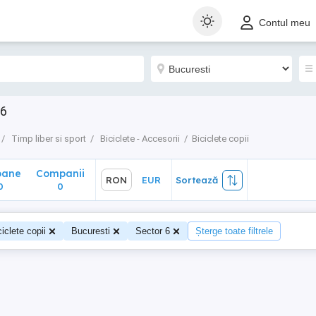
ane
Companii
RON
EUR
Sortează
Contul meu
0
 6
Timp liber si sport
Biciclete - Accesorii
Biciclete copii
oane
Companii
RON
EUR
Sortează
0
0
ciclete copii
Bucuresti
Sector 6
Șterge toate filtrele