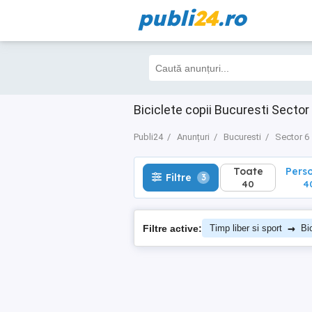
publi
24
.ro
Toate
Perso
Filtre
3
40
40
Biciclete copii Bucuresti Sector
Publi24
Anunțuri
Bucuresti
Sector 6
Toate
Pers
Filtre
3
40
4
→
Filtre active:
Timp liber si sport
Bi