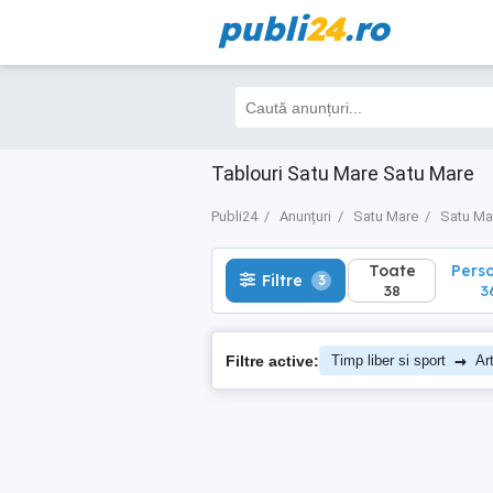
publi
24
.ro
Toate
Perso
Filtre
3
38
36
Tablouri Satu Mare Satu Mare
Publi24
Anunțuri
Satu Mare
Satu Ma
Toate
Pers
Filtre
3
38
3
→
Filtre active:
Timp liber si sport
Art