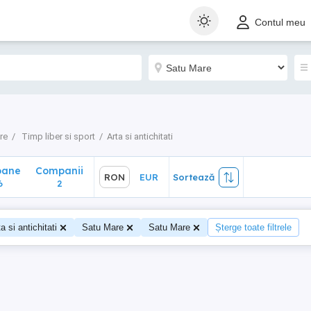
ane
Companii
RON
EUR
Sortează
Contul meu
2
re
Timp liber si sport
Arta si antichitati
oane
Companii
RON
EUR
Sortează
6
2
a si antichitati
Satu Mare
Satu Mare
Șterge toate filtrele