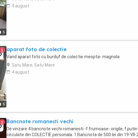
4 august
5
aparat foto de colectie
1
Vand aparat foto cu burduf de colectie meopta- magnola
Satu Mare, Satu Mare
4 august
5
Bancnote romanesti vechi
1
De vinzare 4 bancnote vechi romanesti -f.frumoase- origile, f.putin
circulate din COLECTIE personala. 1.Bancnota de 500 lei din 19-VII-