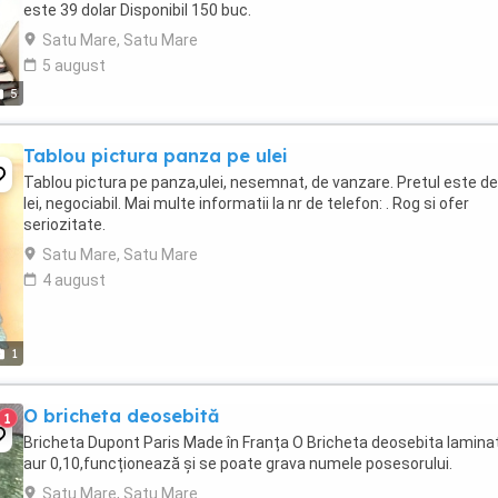
este 39 dolar Disponibil 150 buc.
Satu Mare, Satu Mare
5 august
5
Tablou pictura panza pe ulei
Tablou pictura pe panza,ulei, nesemnat, de vanzare. Pretul este d
lei, negociabil. Mai multe informatii la nr de telefon: . Rog si ofer
seriozitate.
Satu Mare, Satu Mare
4 august
1
O bricheta deosebită
1
Bricheta Dupont Paris Made în Franța O Bricheta deosebita laminat
aur 0,10,funcționează și se poate grava numele posesorului.
Satu Mare, Satu Mare