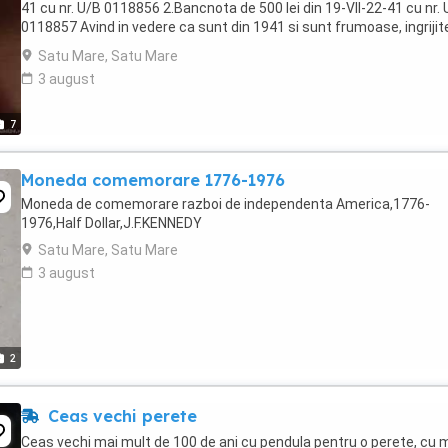
41 cu nr. U/B 0118856 2.Bancnota de 500 lei din 19-VII-22-41 cu nr.
0118857 Avind in vedere ca sunt din 1941 si sunt frumoase, ingrijit
abia circulate- si ...
Satu Mare, Satu Mare
3 august
7
Moneda comemorare 1776-1976
Moneda de comemorare razboi de independenta America,1776-
1976,Half Dollar,J.F.KENNEDY
Satu Mare, Satu Mare
3 august
2
Ceas vechi perete
Ceas vechi mai mult de 100 de ani cu pendula pentru o perete, cu m