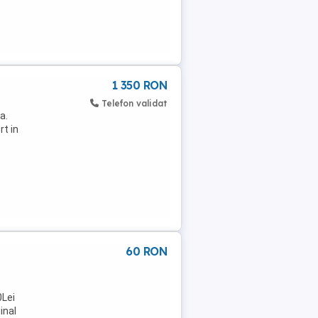
1 350 RON
Telefon validat
a.
t in
60 RON
0Lei
inal