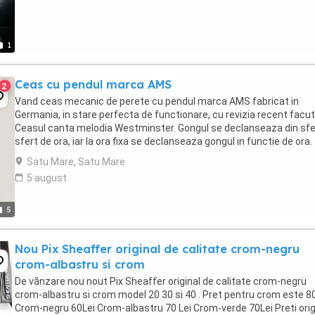
1
Ceas cu pendul marca AMS
2
Vand ceas mecanic de perete cu pendul marca AMS fabricat in
Germania, in stare perfecta de functionare, cu revizia recent facut
Ceasul canta melodia Westminster. Gongul se declanseaza din sfer
sfert de ora, iar la ora fixa se declanseaza gongul in functie de ora.
Peste noapte gongul poate fi oprit ...
Satu Mare, Satu Mare
5 august
5
Nou Pix Sheaffer original de calitate crom-negru
crom-albastru si crom
De vănzare nou nout Pix Sheaffer original de calitate crom-negru
crom-albastru si crom model 20 30 si 40 . Pret pentru crom este 8
Crom-negru 60Lei Crom-albastru 70 Lei Crom-verde 70Lei Preti orig