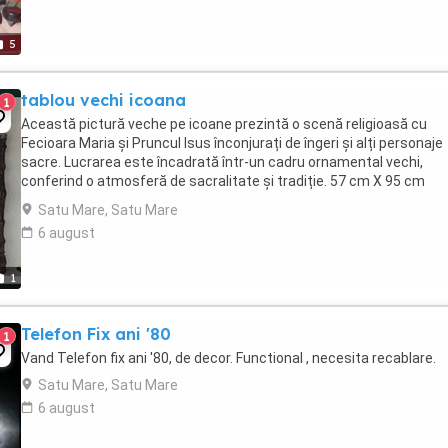
5
tablou vechi icoana
1
Această pictură veche pe icoane prezintă o scenă religioasă cu
Fecioara Maria și Pruncul Isus înconjurați de îngeri și alți personaje
sacre. Lucrarea este încadrată într-un cadru ornamental vechi,
conferind o atmosferă de sacralitate și tradiție. 57 cm X 95 cm
predare personala Ardud
Satu Mare, Satu Mare
6 august
1
Telefon Fix ani '80
1
Vand Telefon fix ani '80, de decor. Functional , necesita recablare.
Satu Mare, Satu Mare
6 august