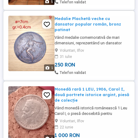
5
Telefon validat
Medalie Plachetă veche cu
dansator popular român, bronz
patinat
Vând medalie comemorativă de mari
dimensiuni, reprezentând un dansator
popular român în costum tradițional,
Voluntari, Ilfov
realizată în relief artistic. Piesa este
31 iulie
încadrată de o cunună de lauri și prezintă
250 RON
o execuție deosebită, fiind potrivită pentru
1
colecționari de medalistică, etnografie și
Telefon validat
artă populară românească. Caracteristici:
Diametru: ...
Monedă rară 1 LEU, 1906, Carol I,
două portrete istorice argint, piesă
de colecție
Vând monedă istorică românească 1 Leu
Carol I, o piesă deosebită pentru
colecționari și pasionații de numismatică.
Voluntari, Ilfov
Moneda prezintă un design foarte
22 iunie
interesant: Pe o față apare Carol I în
1 000 RON
tinerețe, în perioada în care era Domn al