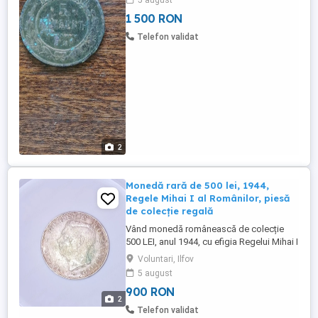
5 august
1 500 RON
Telefon validat
2
Monedă rară de 500 lei, 1944,
Regele Mihai I al Românilor, piesă
de colecție regală
Vând monedă românească de colecție
500 LEI, anul 1944, cu efigia Regelui Mihai I
al Românilor. O piesă deosebită, emisă în
Voluntari, Ilfov
perioada de sfârșit a monarhiei românești,
5 august
cu o importantă valoare istorică și
900 RON
numismatică. Detalii monedă: Avers:
2
portretul tânăr al Regelui Mihai I Inscripție:
Telefon validat