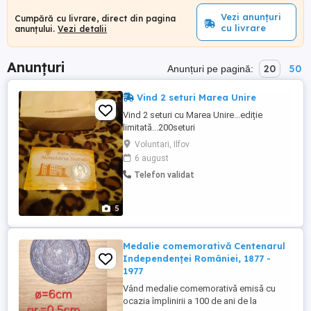
Vezi anunțuri
Cumpără cu livrare, direct din pagina
cu livrare
anunțului.
Vezi detalii
Anunțuri
20
50
Anunțuri pe pagină:
Vind 2 seturi Marea Unire
Vind 2 seturi cu Marea Unire...ediție
limitată...200seturi
Voluntari, Ilfov
6 august
Telefon validat
5
Medalie comemorativă Centenarul
Independenței României, 1877 -
1977
Vând medalie comemorativă emisă cu
ocazia împlinirii a 100 de ani de la