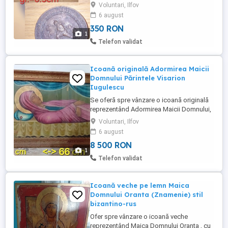
Independența de Stat a României. Medalia
Voluntari, Ilfov
prezintă pe avers o scenă de luptă din
6 august
Războiul de Independență și inscripția
350 RON
Centenarul Independenței de Stat a
1
României 1877 1977 , iar pe revers stema
Telefon validat
României din perioada respectivă.
Caracteristici: Diametru: ...
Icoană originală Adormirea Maicii
Domnului Părintele Visarion
Iugulescu
Se oferă spre vânzare o icoană originală
reprezentând Adormirea Maicii Domnului,
semnată de Părintele Visarion Iugulescu.
Voluntari, Ilfov
Lucrarea este executată pe carton, în
6 august
tehnică tradițională, păstrând stilul
8 500 RON
bizantin caracteristic autorului: desen
1
rafinat, cromatică armonioasă și o
Telefon validat
expresivitate aparte a chipului ...
Icoană veche pe lemn Maica
Domnului Oranta (Znamenie) stil
bizantino-rus
Ofer spre vânzare o icoană veche
reprezentând Maica Domnului Oranta , cu