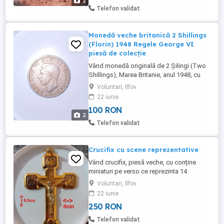
2
României; Pe cealaltă față apare Carol I la
Telefon validat
maturitate, în perioada ...
Monedă veche britanică 2 Shillings
(Florin) 1948 Regele George VI
piesă de colecție
Vând monedă originală de 2 Șilingi (Two
Shillings), Marea Britanie, anul 1948, cu
portretul regelui George VI. O piesă
Voluntari, Ilfov
istorică din perioada de după Al Doilea
22 iunie
Război Mondial, interesantă pentru
100 RON
colecționarii de monede britanice și
2
europene. Detalii: Țara: Marea Britanie
Telefon validat
Nominal: 2 Shillings (Florin) An: ...
Crucifix cu scene reprezentative
Vând crucifix, piesă veche, cu conține
miniaturi pe verso ce reprezinta 14
momente dureroase din timpul Patimilor
Voluntari, Ilfov
lui Hristos, lucrate iscusit, iar pe față, în
22 iunie
partea de jos se află pământ din Via
250 RON
Crucis, Italia. Preț: 250 lei Expediez
personal sau prin Poșta Română.
Telefon validat