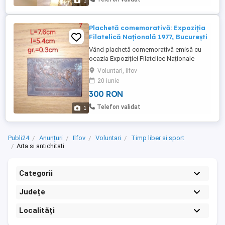
1
5,5 cm Grosime: 3 mm Material: ...
Plachetă comemorativă: Expoziția
Filatelică Națională 1977, București
Vând plachetă comemorativă emisă cu
ocazia Expoziției Filatelice Naționale
desfășurate la București în anul 1977.
Voluntari, Ilfov
Piesa prezintă în relief o trăsură poștală
20 iunie
trasă de cai, simbol al istoriei
300 RON
comunicațiilor și serviciilor poștale, fiind
dedicată unuia dintre cele mai importante
Telefon validat
1
evenimente filatelice organizate ...
Publi24
Anunțuri
Ilfov
Voluntari
Timp liber si sport
Arta si antichitati
Categorii
Județe
Localități