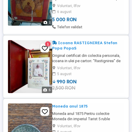
Pruncul Hristos în medalion. Piesa este
Voluntari, Ilfov
realizată în stil bizantino-rus, cu fond aurit
6 august
și compoziție specifică școlilor de tradiție
5 000 RON
răsăriteană. Patina, crăpăturile și urmele
1
trecerii timpului îi conferă autenticitate
Telefon validat
vizuală ...
Icoana RASTIGNIREA Stefan
1
Popa PopaS
Original certificat din colectia personala,
icoana in ulei pe carton: "Rastignirea" de
Stefan Popa PopaS, cu certificatul de
Voluntari, Ilfov
atestare si binecuvantarea scrisa a PAPEI
5 august
BENEDICT AL XVI-LEA. 26 x 19 cm. Lasati
990 RON
un numar de contact si va caut eu imediat
2,500 RON
ce pot vorbi. Trimit si in tara dar cu
5
asigurare de ...
Moneda anul 1875
Moneda anul 1875 Pentru colectie
Moneda din imperiul Tarist 5 ruble
Voluntari, Ilfov