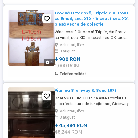
MIHAI I ...
Icoană Ortodoxă, Triptic din Bronz
cu Email, sec. XIX - început sec. XX,
piesă veche de colecție
Vând Icoană Ortodoxă Triptic, din Bronz
cu Email, sec. XIX - început sec. XX, piesă
veche de colecție. Ofer spre vânzare
Voluntari, Ilfov
icoană triptic ortodoxă pliabilă, realizată
3 august
din bronz turnat cu inserții de email
900 RON
albastru, proveniență spațiu slav (Rusia),
1
1,000 RON
sfârșit de secol XIX - început de secol XX.
Dimensiuni: ...
Telefon validat
Pianina Steinway & Sons 1878
Doar 9200 Euro!!! Pianina este acordata si
in perfecta stare de funcționare, Steinway
& Sons, perioada construcție 1876-1878,
Voluntari, Ilfov
făcut la New York, piese originale,
3 august
acordat. MPN: 63558 Ebonized Moștenit
45,884 RON
de la străbunici, adus în Romania in 1887.
48,244 RON