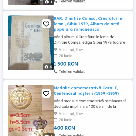
Telefon validat
1
inclusă; Reproduceri ...
RAR, Dimitrie Comșa, Crestături în
lemn , Sibiu 1979, Album de artă
populară românească
Vând albumul Crestături în lemn de
Dimitrie Comșa, ediția Sibiu 1979, lucrare
de referință pentru studiul artei populare și
Voluntari, Ilfov
ornamenticii tradiționale românești.
20 iunie
Albumul reproduce modele autentice de
1 500 RON
crestături în lemn după originale țărănești
5
și reprezintă una dintre cele mai apreciate
Telefon validat
lucrări dedicate ...
Medalie comemorativă Carol I,
Centenarul nașterii (1839 -1939)
Vănd medalie comemorativă românească
dedicată împlinirii a 100 de ani de la
nașterea regelui Carol I, primul rege al
Voluntari, Ilfov
României. Piesa prezintă monograma
20 iunie
regală, coroana regală și reprezentarea
400 RON
ecvestră a regelui Carol I. Caracteristici:
Diametru medalie: 3,5 cm Înălțime totală:
Telefon validat