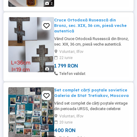
2
Cruce Ortodoxă Rusească din
Bronz, sec. XIX, 36 cm, piesă veche
autentică
Vând Cruce Ortodoxă Rusească din Bronz,
sec. XIX, 36 cm, piesă veche autentică.
Ofer spre vânzare cruce ortodoxă de
Voluntari, Ilfov
perete, realizată din bronz alamă turnată,
22 iunie
proveniență spațiu slav (Rusia), datând
1 799 RON
din sec. XIX început sec. XX. Dimensiuni:
1
36 cm x 19 cm Grosime: 0,4 cm Material:
Telefon validat
bronz ...
Set complet cărți poștale sovietice
Galeria de Stat Tretiakov, Moscova
Vând set complet de cărți poștale vintage
din perioada URSS, dedicate celebrei
Galerii de Stat Tretiakov din Moscova.
Voluntari, Ilfov
Setul conține reproduceri după opere ale
20 iunie
unor mari pictori ruși și include coperta
400 RON
originală în limba rusă. Detalii: Editare
sovietică originală; Copertă originală