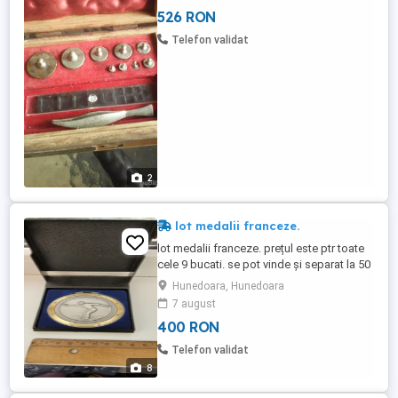
526 RON
Telefon validat
2
lot medalii franceze.
lot medalii franceze. prețul este ptr toate
cele 9 bucati. se pot vinde și separat la 50
lei bucata.
Hunedoara, Hunedoara
7 august
400 RON
Telefon validat
8