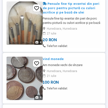
Pensule fine tip evantai din peri
de porc pentru pictură cu culori
acrilice și pe bază de ulei
Pensule fine tip evantai din peri de porc
pentru pictură cu culori acrilice și pe bază
de ulei
Hunedoara, Hunedoara
27 iulie
20 RON
4
Telefon validat
vind monede
Am monede vechi de vînzare
Hunedoara, Hunedoara
21 iulie
100 RON
Telefon validat
4