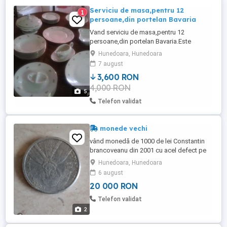
Serviciu de masa,pentru 12
1
persoane,din portelan Bavaria
Vand serviciu de masa,pentru 12
persoane,din portelan Bavaria.Este
alcatuit din 44 de piese,aurite,stantate cu
Hunedoara, Hunedoara
stema regala si are aproximativ 100 de ani
7 august
vechime.Rog si ofer seriozitate.
3,600 RON
4,000 RON
5
Telefon validat
monede vechi
vând monedă de 1000 de lei Constantin
brancoveanu din 2001 cu acel defect pe
reverso este cu susul în jos cu 20000 mi
Hunedoara, Hunedoara
ron
6 august
20 000 RON
Telefon validat
2