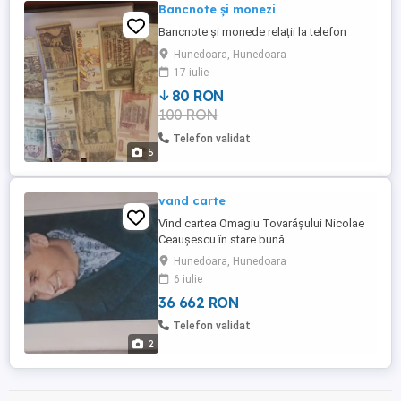
Bancnote și monezi
Bancnote și monede relații la telefon
Hunedoara, Hunedoara
17 iulie
80 RON
100 RON
Telefon validat
5
vand carte
Vind cartea Omagiu Tovarășului Nicolae
Ceaușescu în stare bună.
Hunedoara, Hunedoara
6 iulie
36 662 RON
Telefon validat
2