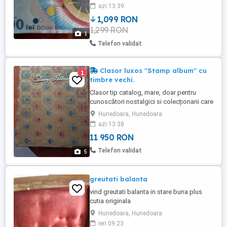
în stare excelentă. Trimit în țară prin poștă
azi 13:39
sau curier, doar cu plata în avans în cont
1,099 RON
bancar. Nu sunt interesată de schimb.
1,299 RON
Articol disponibil atât timp cât este vizibil.
1
Telefon validat
Clasor luxos "Stamp album" cu
1
timbre vechi.
Clasor tip catalog, mare, doar pentru
cunoscători nostalgici si colecționarii care
se respecta Nu mă grăbesc să-l vând
Hunedoara, Hunedoara
deoarece este bine pus la conservare.
azi 13:38
Filatelia este unul dintre hobyurile fără
11 950 RON
vârstă, prin care ți se va lărgi considerabil
orizontul de cunoștințe, iar copilul tău se
Telefon validat
5
va dezvolta ...
greutati balanta
vind greutati balanta in stare buna plus
cutia originala
Hunedoara, Hunedoara
ieri 09:23