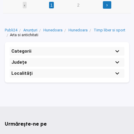
›
‹
1
2
Publi24
Anunțuri
Hunedoara
Hunedoara
Timp liber si sport
Arta si antichitati
Categorii
Județe
Localități
Urmărește-ne pe