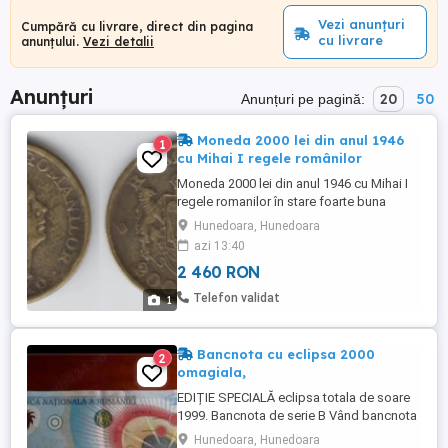
Vezi anunțuri
Cumpără cu livrare, direct din pagina
cu livrare
anunțului.
Vezi detalii
Anunțuri
20
50
Anunțuri pe pagină:
Moneda 2000 lei din anul 1946
1
cu Mihai I regele românilor
Moneda 2000 lei din anul 1946 cu Mihai I
regele romanilor în stare foarte buna
pentru vechimea ei conform pozelor reale,
Hunedoara, Hunedoara
nu trimit cu ramburs. Articol disponibil atât
azi 13:40
timp cât este vizibil.
2 460 RON
Telefon validat
1
Bancnota cu eclipsa 2000
2
omagiala,
EDIȚIE SPECIALĂ eclipsa totala de soare
1999. Bancnota de serie B Vând bancnota
ediția eclipsa de soare august 1999. Este
Hunedoara, Hunedoara