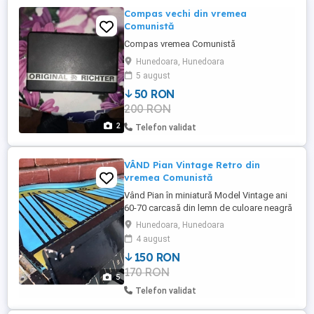
Compas vechi din vremea
Comunistă
Compas vremea Comunistă
Hunedoara, Hunedoara
5 august
50 RON
200 RON
2
Telefon validat
VÂND Pian Vintage Retro din
vremea Comunistă
Vând Pian în miniatură Model Vintage ani
60-70 carcasă din lemn de culoare neagră
urme normale de uzură și patina timpului
Hunedoara, Hunedoara
pe margini vizibile în poză , clape din lemn
4 august
două defecte restul funcționale. P.S nu
150 RON
trimit ramburs plata în cont.
170 RON
5
Telefon validat