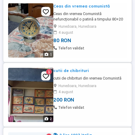
Ceas din vremea comunistă
Ceas din vremea Comunistă
nefuncționabil o patină a timpului 80+20
transport nu trimit ramburs cu plata în
Hunedoara, Hunedoara
cont.
4 august
80 RON
Telefon validat
1
cutii de chibrituri
1
cutii de chibrituri din vremea Comunistă
Hunedoara, Hunedoara
4 august
200 RON
Telefon validat
2