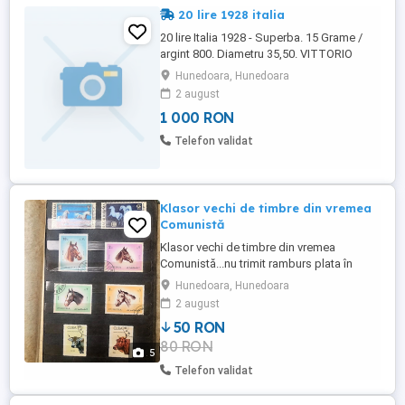
20 lire 1928 italia
20 lire Italia 1928 - Superba. 15 Grame /
argint 800. Diametru 35,50. VITTORIO
EMANVELE lll RE.1900-1943 Regatul Italiei.
Hunedoara, Hunedoara
Piesa RARA de colectie. Tiraj 2.486.898.
2 august
1 000 RON
Telefon validat
Klasor vechi de timbre din vremea
Comunistă
Klasor vechi de timbre din vremea
Comunistă...nu trimit ramburs plata în
cont.
Hunedoara, Hunedoara
2 august
50 RON
80 RON
5
Telefon validat