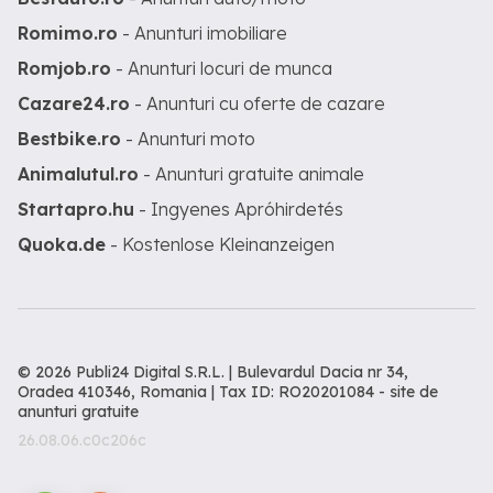
Romimo.ro
- Anunturi imobiliare
Romjob.ro
- Anunturi locuri de munca
Cazare24.ro
- Anunturi cu oferte de cazare
Bestbike.ro
- Anunturi moto
Animalutul.ro
- Anunturi gratuite animale
Startapro.hu
- Ingyenes Apróhirdetés
Quoka.de
- Kostenlose Kleinanzeigen
© 2026 Publi24 Digital S.R.L. | Bulevardul Dacia nr 34,
Oradea 410346, Romania | Tax ID: RO20201084 -
site de
anunturi gratuite
26.08.06.c0c206c