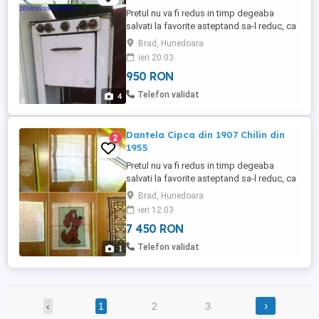
Pretul nu va fi redus in timp degeaba
salvati la favorite asteptand sa-l reduc, ca
practic il urc treptat Doar 950 lei
Brad, Hunedoara
negociabil, oricum are valoare mult mai
ieri 20:03
mare de atat pentru ca-i extrem de rar si nu
950 RON
se mai fabrica asa ceva Nu ma grabesc
sa-l vand deoarece este bine pus la
Telefon validat
4
conservare Ignor si ia ...
Dantela Cipca din 1907 Chilin din
2
1955
Pretul nu va fi redus in timp degeaba
salvati la favorite asteptand sa-l reduc, ca
practic il urc treptat Doar 7450 lei
Brad, Hunedoara
negociabil toate la pachet, oricum au
ieri 12:03
valoare mult mai mare de atat Nu le dau
7 450 RON
separat Nu le trimit cu ramburs Nu ma
grabesc sa le vand, deoarece sunt bine
Telefon validat
1
puse la conservare Ignor si ...
›
‹
1
2
3