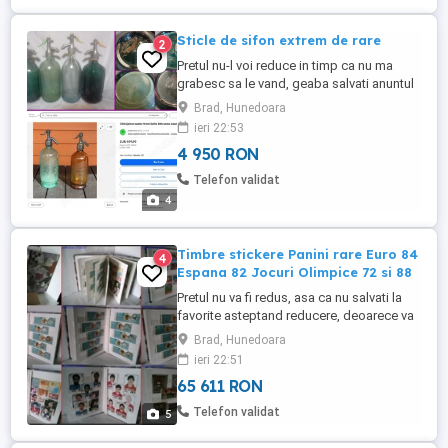
Sticle de sifon extrem de rare
2
Pretul nu-l voi reduce in timp ca nu ma
grabesc sa le vand, geaba salvati anuntul
in favorite crezand ca-l scad, normal il
Brad, Hunedoara
cresc constant Doar 4950 lei negociabil
ieri 22:53
toate la pachet, oricum valoreaza mai mult
4 950 RON
de atat dupa cum se si vede in foto
exemplu Nu le dau separat Nu le trimit cu
Telefon validat
ramburs Care vor ...
4
Timbre stickere Panini rare Euro 84
4
Espana 82 Jocuri Olimpice 72 si 88
Pretul nu va fi redus, asa ca nu salvati la
favorite asteptand reducere, deoarece va
creste treptat. Pret: doar 12.500 euro usor
Brad, Hunedoara
negociabil, oricum are valoare mult mai
ieri 22:51
mare de atat. Nu vand separat, nu trimit cu
65 611 RON
ramburs si nu ma grabesc sa vand, fiind
bine conservat. Ignor si blochez instant pe
Telefon validat
5
cei ...