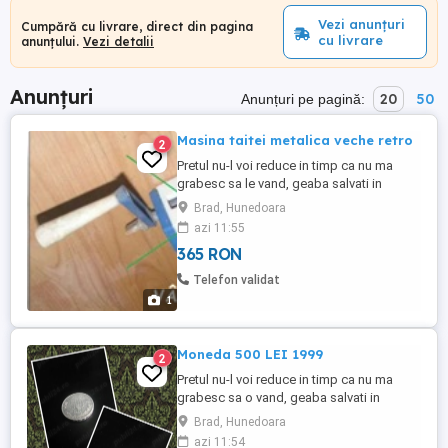
Vezi anunțuri
Cumpără cu livrare, direct din pagina
cu livrare
anunțului.
Vezi detalii
Anunțuri
20
50
Anunțuri pe pagină:
Masina taitei metalica veche retro
2
Pretul nu-l voi reduce in timp ca nu ma
grabesc sa le vand, geaba salvati in
favorite crezand ca-l scad, normal il cresc
Brad, Hunedoara
constant dar sunt negociabile, oricum
azi 11:55
valoreaza mai mult de atat Nu le trimit cu
365 RON
ramburs Care vor sa-mi vanda ori isi dau
cu parerea sau compara cu alte oferte
Telefon validat
ignor si blochez Rog ...
1
Moneda 500 LEI 1999
2
Pretul nu-l voi reduce in timp ca nu ma
grabesc sa o vand, geaba salvati in
favorite crezand ca-l scad, normal il cresc
Brad, Hunedoara
constant Doar 120020 lei (23500 euro)
azi 11:54