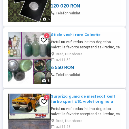
negociabil, oricum valoreaza mai mult de
120 020 RON
atat Nu o trimit cu ramburs Care vor sa-mi
vanda ori isi dau cu parerea sau compara
Telefon validat
cu alte oferte ignor ...
3
Sticle vechi rare Colectie
2
Pretul nu va fi redus in timp degeaba
salvati la favorite asteptand sa-l reduc, ca
practic il urc treptat Doar 6550 lei
Brad, Hunedoara
negociabil toate la pachet, oricum au
azi 11:53
valoare mult mai mare de atat pentru ca
6 550 RON
NU se mai fabrica asa ceva Nu le dau
separat Nu le trimit cu ramburs Nu ma
Telefon validat
grabesc sa le vand deoarece ...
5
Surpriza guma de mestecat kent
2
turbo sport #31 violet originala
Pretul nu va fi redus in timp degeaba
salvati la favorite asteptand sa-l reduc, ca
practic il urc treptat Doar 4635 euro
Brad, Hunedoara
negociabil, oricum are valoare mult mai
azi 11:53