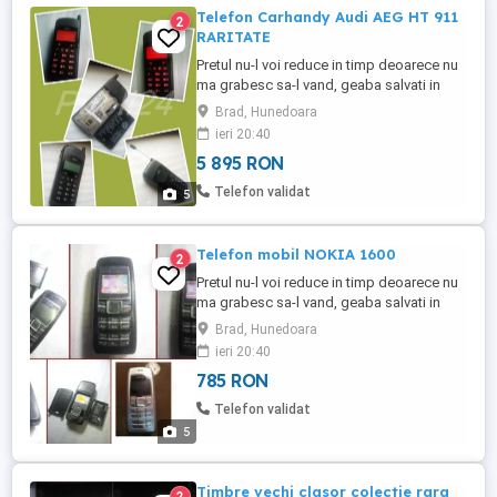
Telefon Carhandy Audi AEG HT 911
2
RARITATE
Pretul nu-l voi reduce in timp deoarece nu
ma grabesc sa-l vand, geaba salvati in
favorite crezand ca-l scad, normal il cresc
Brad, Hunedoara
constant Doar 5895 lei negociabil oricum
ieri 20:40
valoreaza mai mult de atat Nu-l trimit cu
5 895 RON
ramburs Care vor sa-mi vanda ori isi dau
cu parerea sau compara cu alte oferte
Telefon validat
5
ignor si blochez Rog ...
Telefon mobil NOKIA 1600
2
Pretul nu-l voi reduce in timp deoarece nu
ma grabesc sa-l vand, geaba salvati in
favorite crezand ca-l scad, normal il cresc
Brad, Hunedoara
constant Doar 785 lei negociabil oricum
ieri 20:40
valoreaza mai mult de atat dupa cum se si
785 RON
vede in foto exemplu Nu-l trimit cu
ramburs Care vor sa-mi vanda ori isi dau
Telefon validat
cu parerea sau compara ...
5
Timbre vechi clasor colectie rara
2