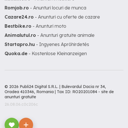
Romjob.ro
- Anunturi locuri de munca
Cazare24.ro
- Anunturi cu oferte de cazare
Bestbike.ro
- Anunturi moto
Animalutul.ro
- Anunturi gratuite animale
Startapro.hu
- Ingyenes Apróhirdetés
Quoka.de
- Kostenlose Kleinanzeigen
© 2026 Publi24 Digital S.R.L. | Bulevardul Dacia nr 34,
Oradea 410346, Romania | Tax ID: RO20201084 -
site de
anunturi gratuite
26.08.06.c0c206c