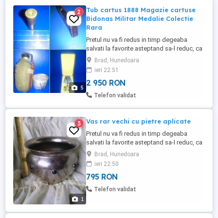
Tub cartus 1888 Magazie cartuse
2
Bidonas Militar Medalie Colectie
Rara
Pretul nu va fi redus in timp degeaba
salvati la favorite asteptand sa-l reduc, ca
practic il urc treptat Doar 2950 lei
Brad, Hunedoara
negociabil toate la pachet, oricum au
ieri 22:51
valoare mult mai mare de atat pentru ca
2 950 RON
NU se mai fabrica asa ceva Nu ma
5
grabesc sa le vand deoarece sunt bine
Telefon validat
puse la conservare Ignor si ia instant ...
Vas rar vechi cu pietre aplicate
3
Pretul nu va fi redus in timp degeaba
salvati la favorite asteptand sa-l reduc, ca
practic il urc treptat Doar 795 lei
Brad, Hunedoara
negociabil, oricum are valoare mult mai
ieri 22:50
mare de atat Nu-l trimit cu ramburs Nu ma
795 RON
grabesc sa-l vand deoarece este bine pus
la conservare Ignor si ia instant block cei
Telefon validat
care vor sa-mi ...
1