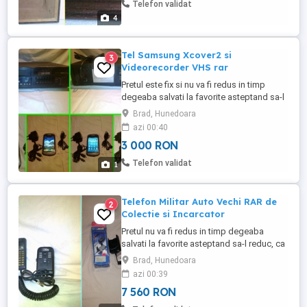
Telefon validat
deoarece este bine pus la conservare Rog
4
...
Tel Samsung Xcover2 si
3
Videorecorder VHS rar
Pretul este fix si nu va fi redus in timp
degeaba salvati la favorite asteptand sa-l
reduc, ca practic il urc treptat Doar 3000
Brad, Hunedoara
lei ambele articole la pachet, oricum au
azi 00:40
valoare mult mai mare de atat pentru ca
3 000 RON
NU se mai fabrica asa ceva Nu le dau
separat Nu trimit cu ramburs Nu ma
Telefon validat
1
grabesc sa le vand deoarece ...
Telefon Militar Auto Vechi RAR de
2
Colectie si Incarcator
Pretul nu va fi redus in timp degeaba
salvati la favorite asteptand sa-l reduc, ca
practic il urc treptat Doar 7560 lei
Brad, Hunedoara
negociabil tot la pachet, oricum au valoare
azi 00:39
mult mai mare de atat pentru ca NU se mai
7 560 RON
fabrica asa ceva Nu le dau separat Nu le
trimit cu ramburs Nu ma grabesc sa le