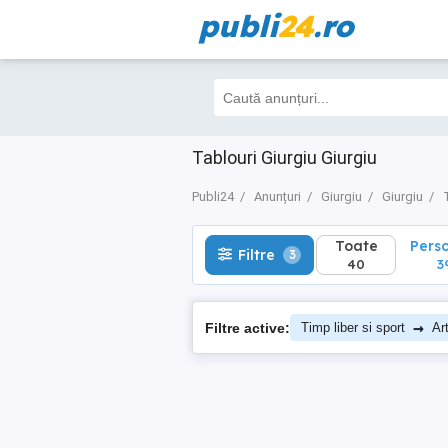
publi
24
.ro
Toate
Perso
Filtre
3
40
39
Tablouri Giurgiu Giurgiu
Publi24
Anunțuri
Giurgiu
Giurgiu
Toate
Pers
Filtre
3
40
3
→
Filtre active:
Timp liber si sport
Art