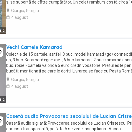
si se suportă de către cumpărător. Un colet ramburs costă circa 1
lei. Recomandăm să vedeti ...
Giurgiu, Giurgiu
4 august
2
Vechi Cartele Kamarad
Colectie de 15 cartele, astfel: 3 buc. model kamarad+go+connex di
up, 3 buc. Karamard+go+xnet, 6 buc kamarad, 2 buc kamarad conn
buc. rosie - cartelă valorică 5 euro credit vodafone. Pretul este pen
bucăti: mentionati pe care le doriti. Livrarea se face cu Posta Rom
si se suportă de ...
Giurgiu, Giurgiu
4 august
2
Casetă audio Provocarea secolului de Lucian Crist
Casetă audio sigilată: Provocarea secolului de Lucian Cristescu. Pr
carcasa transparentă, pe fata A se vede inscriptionat Vocea