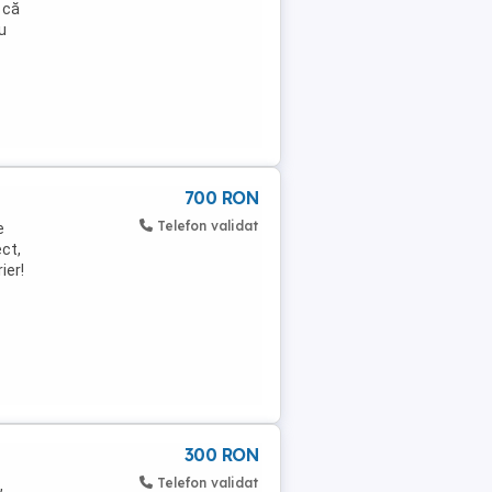
t că
u
700 RON
Telefon validat
e
ct,
ier!
300 RON
Telefon validat
,