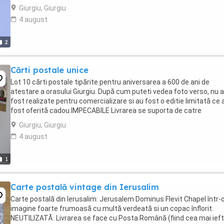
cm înăltime si 9 cm lătime. ...
Giurgiu, Giurgiu
4 august
2
Cărti postale unice
Lot 10 cărti postale tipărite pentru aniversarea a 600 de ani de
atestare a orasului Giurgiu. După cum puteti vedea foto verso, nu 
fost realizate pentru comercializare si au fost o editie limitată ce 
fost oferită cadou.IMPECABILE Livrarea se suporta de catre
cumparator (un colet ramburs cu Posta ...
Giurgiu, Giurgiu
4 august
1
Carte postală vintage din Ierusalim
Carte postală din Ierusalim: Jerusalem Dominus Flevit Chapel într-
imagine foarte frumoasă cu multă verdeată si un copac înflorit.
NEUTILIZATĂ. Livrarea se face cu Posta Română (fiind cea mai ieft