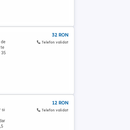
32 RON
 de
Telefon validat
ate
i 35
12 RON
 si
Telefon validat
dar
,5