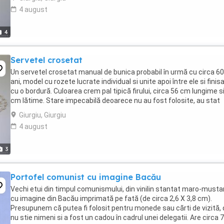
4 august
4
Servetel crosetat
Un servetel crosetat manual de bunica probabil în urmă cu circa 60
ani, model cu rozete lucrate individual si unite apoi între ele si finis
cu o bordură. Culoarea crem pal tipică firului, circa 56 cm lungime s
cm lătime. Stare impecabilă deoarece nu au fost folosite, au stat
depozitate. Vom ...
Giurgiu, Giurgiu
4 august
3
Portofel comunist cu imagine Bacău
Vechi etui din timpul comunismului, din vinilin stantat maro-mustar
cu imagine din Bacău imprimată pe fată (de circa 2,6 X 3,8 cm).
Presupunem că putea fi folosit pentru monede sau cărti de vizită, 
nu stie nimeni si a fost un cadou în cadrul unei delegatii. Are circa 7