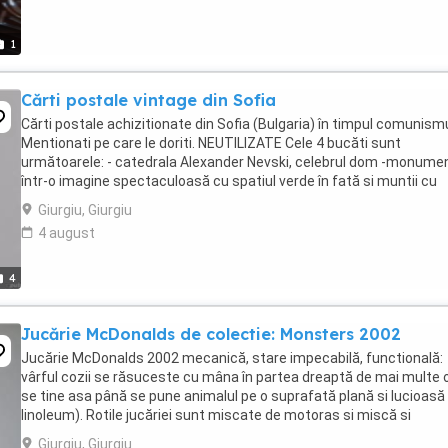
1
Cărti postale vintage din Sofia
Cărti postale achizitionate din Sofia (Bulgaria) în timpul comunismu
Mentionati pe care le doriti. NEUTILIZATE Cele 4 bucăti sunt
următoarele: - catedrala Alexander Nevski, celebrul dom -monume
într-o imagine spectaculoasă cu spatiul verde în fată si muntii cu
vârfuri înzăpezite pe fundal - Bulevardul ...
Giurgiu, Giurgiu
4 august
4
Jucărie McDonalds de colectie: Monsters 2002
Jucărie McDonalds 2002 mecanică, stare impecabilă, functională:
vârful cozii se răsuceste cu mâna în partea dreaptă de mai multe or
se tine asa până se pune animalul pe o suprafată plană si lucioasă 
linoleum). Rotile jucăriei sunt miscate de motoras si miscă si
piciorusele ca si cum ar merge, ...
Giurgiu, Giurgiu