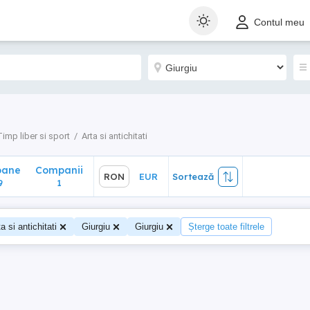
ane
Companii
RON
EUR
Sortează
Contul meu
1
Timp liber si sport
Arta si antichitati
oane
Companii
RON
EUR
Sortează
9
1
a si antichitati
Giurgiu
Giurgiu
Șterge toate filtrele