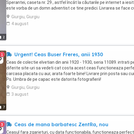
Sperantei, caseta nr. 29 , astfel încât la căutarile pe internet a iesi
este vorba de un domn adventist ce tine predici. Livrarea se face c
Posta Română si se suportă ...
Giurgiu, Giurgiu
4 august
2
Urgent! Ceas Buser Freres, anii 1930
1
Ceas de colectie elvetian din anii 1920 - 1930, seria 11089. intrati p
diferite site-uri sa vedeti cat costa acest ceas Functioneaza perfe
carcasa placata cu aur, arata foarte bine! Livrare prin posta sau cur
Ps. Umbra de pe capac este datorita fotografierii!
Giurgiu, Giurgiu
3 august
7
Ceas de mana barbatesc ZentRa, nou
3
Ceasul fara zgarieturi, cu data functionabila, functioneaza perfect