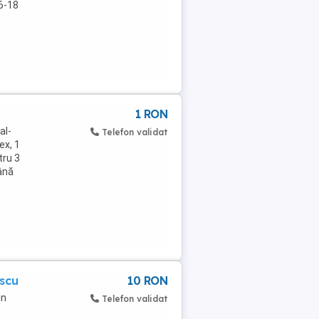
6-18
1 RON
al-
Telefon validat
ex, 1
tru 3
ână
escu
10 RON
in
Telefon validat