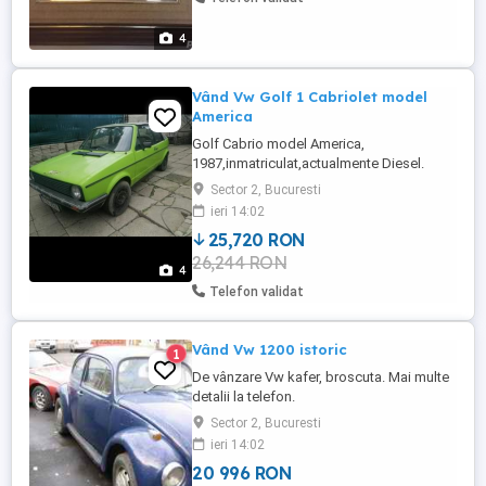
4
Vând Vw Golf 1 Cabriolet model
America
Golf Cabrio model America,
1987,inmatriculat,actualmente Diesel.
Optiuni: servo direcție, AC, geamuri
Sector 2, Bucuresti
electrice, geam butterfly sofer, scaune
ieri 14:02
sport+elemente GTI: bari stabilizatoare
25,720 RON
față +spate, frâne ventilate, bara
26,244 RON
rigidizare. Împreună cu mașina se dau o
4
serie de piese: Chedere, amortizoare
Telefon validat
sistem ...
Vând Vw 1200 istoric
1
De vânzare Vw kafer, broscuta. Mai multe
detalii la telefon.
Sector 2, Bucuresti
ieri 14:02
20 996 RON