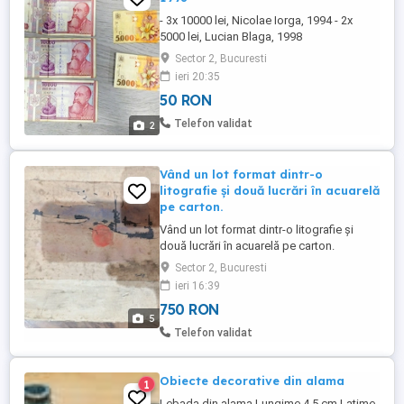
- 3x 10000 lei, Nicolae Iorga, 1994 - 2x
5000 lei, Lucian Blaga, 1998
Sector 2, Bucuresti
ieri 20:35
50 RON
Telefon validat
2
Vând un lot format dintr-o
litografie și două lucrări în acuarelă
pe carton.
Vând un lot format dintr-o litografie și
două lucrări în acuarelă pe carton.
Lucrările au ajuns la mine de la o persoană
Sector 2, Bucuresti
care deținea și alte opere atribuite unor
ieri 16:39
artiști români consacrați, printre care
750 RON
Alexandru Ciucurencu și Corneliu Baba. În
5
cazul celor trei lucrări prezentate în acest
Telefon validat
anunț nu am ...
Obiecte decorative din alama
1
Lebada din alama Lungime 4,5 cm Latime