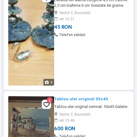
2,5 cm Inaltime 6 cm Greutate 66 grame
Pret 45 RON Vas cu capac din alama
Sector 2, Bucuresti
Circumferinta 12 cm Circumferinta cu
ieri 16:21
urechi 14 cm Inaltime 13 cm Greutate 442
45 RON
grame, masiv Pret 130 RON Clopot din
alama Circumferinta baza 8 cm Inaltime
Telefon validat
totala 18 cm Inaltime coada 10 cm
Inaltime ...
5
Tablou ulei original 55x45
2
Tablou ulei original semnat. 55x45 Galerie
Sector 2, Bucuresti
ieri 15:46
600 RON
Telefon validat