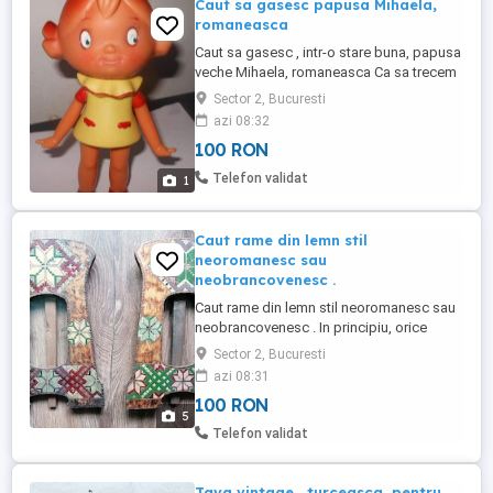
Caut sa gasesc papusa Mihaela,
romaneasca
Caut sa gasesc , intr-o stare buna, papusa
veche Mihaela, romaneasca Ca sa trecem
peste intrebarile idioate de genul.. cat dai,
Sector 2, Bucuresti
sau ce oferi sefu'..... sa imi scrie cine stie
azi 08:32
cat isi doreste si chiar o are, nu
100 RON
smecherasii care asteapta un pret, ulterior
rupand targurile ca sa o gaseasca Poza
Telefon validat
1
preluata ...
Caut rame din lemn stil
neoromanesc sau
neobrancovenesc .
Caut rame din lemn stil neoromanesc sau
neobrancovenesc . In principiu, orice
stare, dar nu gunoaie Poza preluata de pe
Sector 2, Bucuresti
internet pentru exemplificare Astept poze,
azi 08:31
detalii si pretul dorit, fara intrebari de
100 RON
genul...."cat oferi, cat dai? "
5
Telefon validat
Tava vintage , turceasca, pentru