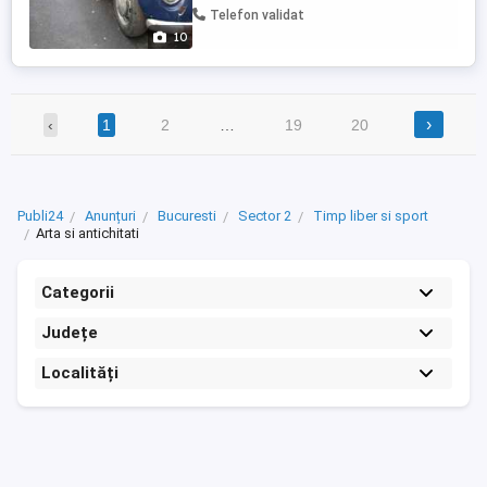
Telefon validat
10
›
‹
1
2
…
19
20
Publi24
Anunțuri
Bucuresti
Sector 2
Timp liber si sport
Arta si antichitati
Categorii
Județe
Localități