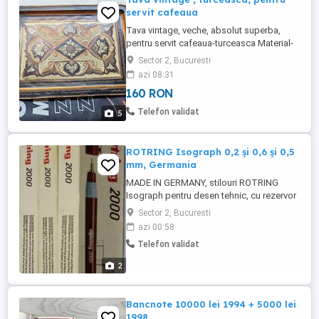
servit cafeaua
Tava vintage, veche, absolut superba,
pentru servit cafeaua-turceasca Material-
cupru 40 29 cm Starea din imagini 160 lei
Sector 2, Bucuresti
Predare personala in Bucuresti In tara,
azi 08:31
DOAR cu plata in cont BCR+ transport
160 RON
Telefon validat
5
ROTRING Isograph 0,2 și 0,6 și 0,5
mm, Germania
MADE IN GERMANY, stilouri ROTRING
Isograph pentru desen tehnic, cu rezervor
reîncărcabil pentru tuș, cu mecanism unic
Sector 2, Bucuresti
de alimentare cu tuș care permite
azi 00:58
curățarea sa foarte ușor. Fiecare e în
Telefon validat
cutiuță proprie, separat. Astfel: I). Două
stilouri NOI (neutilizate), cu grosimile de
2
trasare de 0,2 mm și, respectiv, ...
Bancnote 10000 lei 1994 + 5000 lei
1998