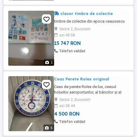
clasor timbre de colectie
timbre de colectie din epoca ceausescu
Sector 2, Bucuresti
azi 08:58
15 747 RON
Telefon validat
1
Ceas Perete Rolex original
Ceas de perete Rolex de lux, ceasul
holurilor aeroporturilor, al băncilor și al
marilor companii. Acum le puteți avea în
Sector 2, Bucuresti
propria casă. Acest ceas este fabricat din
azi 08:44
materiale de înaltă calitate, iar corpul
4 500 RON
metalic este din oțel inoxidabil pentru a fi
solid și durabil. A fost special conceput
Telefon validat
pentru ...
5