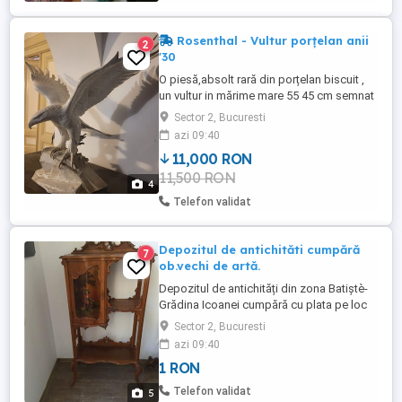
Rosenthal - Vultur porțelan anii
2
'30
O piesă,absolt rară din porțelan biscuit ,
un vultur in mărime mare 55 45 cm semnat
de HEYDRICH -șef designer de la firma
Sector 2, Bucuresti
Rosenthal in anii '30 . O altă piesă se mai
azi 09:40
află in muzeul Rosenthal.
11,000 RON
11,500 RON
4
Telefon validat
Depozitul de antichităti cumpără
7
ob.vechi de artă.
Depozitul de antichități din zona Batiștè-
Grădina Icoanei cumpără cu plata pe loc
si la prețuri imbatabile pt.aceste vremuri -
Sector 2, Bucuresti
obiecte vechi de artă, originale : tablouri
azi 09:40
inclusiv de maestrii picturii românești,
1 RON
statui din bronz, antimoniu, marmură
,lemn, argintarie, bijuterii vechi ,ceasuri,
Telefon validat
5
carpete ...