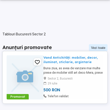
Tablouri Bucuresti Sector 2
Anunțuri promovate
Vezi toate
Vand Antichități: mobilier, decor,
iluminat, sticlarie, argintarie
Buna ziua, as avea de vanzare mai multe
piese de mobiler still art deco Mera, piese
ingrijite foarte bine, anii 70-80(canapea
Sector 2, Bucuresti
pat cu depozitare, 2 fotolii, masa
29 iulie
extensibila + 6 scaune tapitate, tapitetie
500 RON
curata, bufet+vitrina cu margele, minibar
"rinichi" art deco rar, cu cheie, biblioteca
Telefon validat
Promovat
Mera geam ...