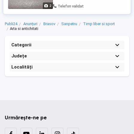
2
Telefon validat
Publi24
Anunțuri
Brasov
Sanpetru
Timp liber si sport
Arta si antichitati
Categorii
Județe
Localități
Urmărește-ne pe