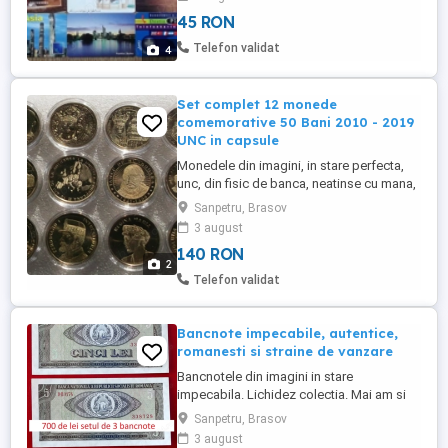
toate cele 20 de bucati din fotografii. La
45 RON
bucata ar fi 5 lei bucata pe alese dar
minim 6 bucati. Nu fac schimburi.
Telefon validat
4
Predarea personala ...
Set complet 12 monede
comemorative 50 Bani 2010 - 2019
UNC in capsule
Monedele din imagini, in stare perfecta,
unc, din fisic de banca, neatinse cu mana,
cu luciu de monetarie, fiecare in capsula
Sanpetru, Brasov
de plastic transparent. Pretul este pentru
3 august
toate 12 (lotul de 12 bucati) si nu este
140 RON
negociabil. Sunt disponibile si fara
2
capsule la 125 de lei setul daca cineva nu
Telefon validat
vrea capsulele. ...
Bancnote impecabile, autentice,
romanesti si straine de vanzare
Bancnotele din imagini in stare
impecabila. Lichidez colectia. Mai am si
alte modele de bancnote, monede,
Sanpetru, Brasov
insigne, carti postale, cartele telefonice de
3 august