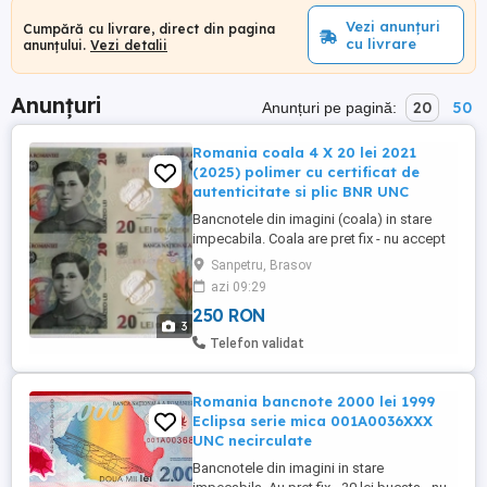
Vezi anunțuri
Cumpără cu livrare, direct din pagina
cu livrare
anunțului.
Vezi detalii
Anunțuri
20
50
Anunțuri pe pagină:
Romania coala 4 X 20 lei 2021
(2025) polimer cu certificat de
autenticitate si plic BNR UNC
Bancnotele din imagini (coala) in stare
impecabila. Coala are pret fix - nu accept
oferte sub acest pret. Nu fac schimburi.
Sanpetru, Brasov
Predarea personala in Sanpetru sau
azi 09:29
Brasov Coresi Mall. Nu trimit in tara la
250 RON
nimeni cu plata ramburs. Pentru detalii rog
3
sa fiu sunat la numarul afisat. Colile
Telefon validat
speciale conțin fiecare ...
Romania bancnote 2000 lei 1999
Eclipsa serie mica 001A0036XXX
UNC necirculate
Bancnotele din imagini in stare