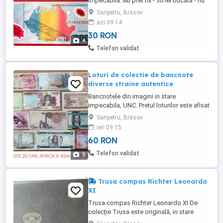
impecabila. Au pret fix - 30 lei bucata - nu
accept oferte sub acest pret. Nu fac
Sanpetru, Brasov
schimburi. Predarea personala in Sanpetru
azi 09:14
sau Brasov Coresi Mall. Nu trimit in tara la
30 RON
nimeni cu plata ramburs. Pentru detalii rog
4
sa fiu sunat la numarul afisat.
Telefon validat
Loturi de colectie de bancnote
diverse straine autentice
Bancnotele din imagini in stare
impecabila, UNC. Pretul loturilor este afisat
la fotografii. Mai am si alte modele de
Sanpetru, Brasov
bancnote, monede, insigne, carti postale,
ieri 09:15
cartele telefonice de colectie etc. Nu fac
60 RON
schimburi. Predarea personala in Sanpetru
sau Brasov Coresi Mall. Nu trimit in tara la
Telefon validat
5
nimeni cu plata ...
Trusa compas Richter Leonardo
XI
Trusa compas Richter Leonardo XI De
colecție Trusa este originală, in stare
foarte bună