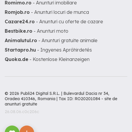
Romimo.ro
- Anunturi imobiliare
Romjob.ro
- Anunturi locuri de munca
Cazare24.ro
- Anunturi cu oferte de cazare
Bestbike.ro
- Anunturi moto
Animalutul.ro
- Anunturi gratuite animale
Startapro.hu
- Ingyenes Apróhirdetés
Quoka.de
- Kostenlose Kleinanzeigen
© 2026 Publi24 Digital S.R.L. | Bulevardul Dacia nr 34,
Oradea 410346, Romania | Tax ID: RO20201084 -
site de
anunturi gratuite
26.08.06.c0c206c