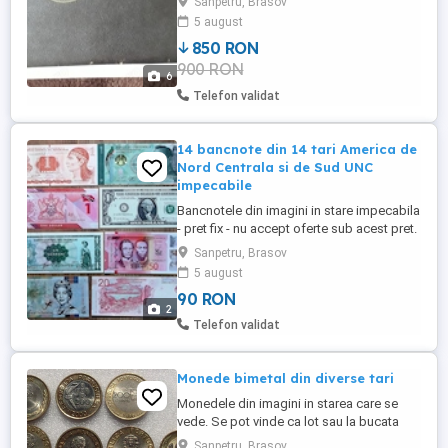
Sanpetru, Brasov
5 august
850 RON
900 RON
6
Telefon validat
14 bancnote din 14 tari America de
Nord Centrala si de Sud UNC
impecabile
Bancnotele din imagini in stare impecabila
- pret fix - nu accept oferte sub acest pret.
Nu fac schimburi. Predarea personala in
Sanpetru, Brasov
Sanpetru sau Brasov Coresi Mall. Nu trimit
5 august
in tara la nimeni cu plata ramburs. Pentru
90 RON
detalii rog sa fiu sunat la numarul afisat.
2
BANCNOTELE SUNT DIN: VENEZUELA,
Telefon validat
SUA, CUBA, ...
Monede bimetal din diverse tari
Monedele din imagini in starea care se
vede. Se pot vinde ca lot sau la bucata
astfel: Portugalia 200
Sanpetru, Brasov