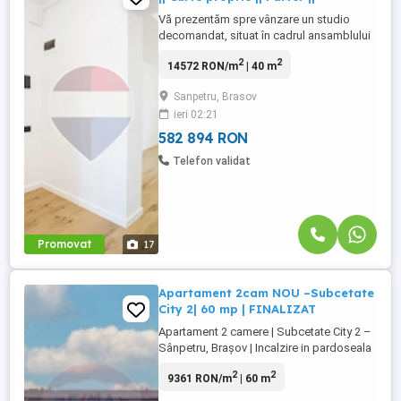
Vă prezentăm spre vânzare un studio
decomandat, situat în cadrul ansamblului
rezidențial **Vivamus Park Residence**,
2
2
14572 RON/m
| 40 m
pe Strada Orizontului, una dintre cele mai
apreciate zone rezidențiale din Brasov,
Sanpetru, Brasov
aflată la intersectia cu bulevardul 13
ieri 02:21
Decembrie . Renovarea integrală reflectă o
investiție atentă ...
582 894 RON
Telefon validat
Promovat
17
Apartament 2cam NOU –Subcetate
City 2| 60 mp | FINALIZAT
Apartament 2 camere | Subcetate City 2 –
Sânpetru, Brașov | Incalzire in pardoseala
Descoperă un apartament de 2 camere
2
2
9361 RON/m
| 60 m
care îmbină armonios confortul modern
cu funcționalitatea inteligentă, situat în