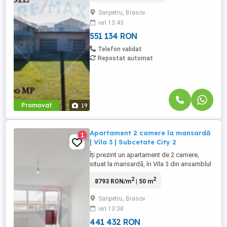
care vor să își amenajeze casa exact după
Sanpetru, Brasov
propriul gust, fără compromisuri și fără
ieri 13:43
costurile unei construcții de la zero. Casa
este ...
551 134 RON
Telefon validat
Repostat automat
Promovat
19
Apartament 2 camere la mansardă
1
| Vila 3 | Subcetate City 2
Îți prezint un apartament de 2 camere,
situat la mansardă, în Vila 3 din ansamblul
rezidențial Subcetate City 2, într-o zonă
2
2
8793 RON/m
| 50 m
liniștită, cu acces facil către oraș. Cu o
suprafață utilă totală de 50,2 mp,
Sanpetru, Brasov
apartamentul este bine compartimentat și
ieri 13:38
valorifică eficient fiecare spațiu: Living cu
bucătărie ...
441 432 RON