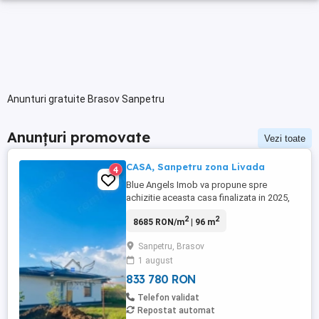
Anunturi gratuite Brasov Sanpetru
Anunțuri promovate
Vezi toate
CASA, Sanpetru zona Livada
4
Blue Angels Imob va propune spre
achizitie aceasta casa finalizata in 2025,
intabulata in Sanpetru zona Livada! Casa
2
2
8685 RON/m
| 96 m
cu suprafață utila de 96mp și amprenta de
122 pe un teren de 500mp a fost
Sanpetru, Brasov
construită și gândită pentru a fi un locaș
1 august
ideal, materialele fiind de înaltă calitate
realizată din beton și ...
833 780 RON
Telefon validat
Repostat automat