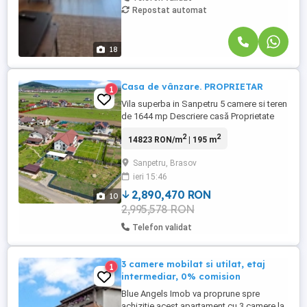
Repostat automat
18
Casa de vânzare. PROPRIETAR
1
Vila superba in Sanpetru 5 camere si teren
de 1644 mp Descriere casă Proprietate
deosebită în Sânpetru Confort, spațiu și
2
2
14823 RON/m
| 195 m
potențial investițional într-un cadru natural
de excepție. O reședință elegantă situată
Sanpetru, Brasov
într-o zonă liniștită din Sânpetru,
ieri 15:46
amplasată pe un teren generos de 1.644
mp, ce îmbină ...
2,890,470 RON
10
2,995,578 RON
Telefon validat
3 camere mobilat si utilat, etaj
1
intermediar, 0% comision
Blue Angels Imob va proprune spre
achizitie acest apartament cu 3 camere la