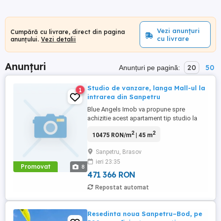
Vezi anunțuri
Cumpără cu livrare, direct din pagina
cu livrare
anunțului.
Vezi detalii
Anunțuri
20
50
Anunțuri pe pagină:
Studio de vanzare, langa Mall-ul la
1
intrarea din Sanpetru
Blue Angels Imob va propune spre
achizitie acest apartament tip studio la
intrare in Sanpetru, imediat dupa sensul
2
2
10475 RON/m
| 45 m
giratoriu, in apropierea noului Mall.
Apartamentul se vinde complet mobilat si
Sanpetru, Brasov
utilat conform pozelor, compartimentat
ieri 23:35
dupa cum urmeaza: -Hol genors -Baie cu
Promovat
8
cada si geam -Living open space ...
471 366 RON
Repostat automat
Resedinta noua Sanpetru–Bod, pe