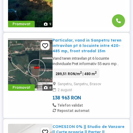
Promovat
9
Particular, vand in Sanpetru teren
intravilan pt 6 locuinte intre 420-
485 mp, front stradal 15m
Vand teren intravilan pt 6 locuinte
individuale Pret informativ 55 euro mp .
Oportunitate pt investitie. terenul detine
2
2
289,51 RON/m
| 480 m
PUZ (S+P+1+M )si respectiv certificat de
urbanism inclusiv CF pt fiecare parcela.
Sanpetru, Sanpetru, Brasov
Terenul are 2830 mp iar loturile sunt intre
Promovat
6
2 august
420-485 mp fiecare. Se pot achizitiona
separat , ideal ...
138 963 RON
Telefon validat
Repostat automat
COMISION 0% || Studio de Vanzare
|| Curte proprie || Parter ||