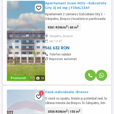
Apartament 2cam NOU –Subcetate
City 2| 60 mp | FINALIZAT
Apartament 2 camere | Subcetate City 2 –
Sânpetru, Brașov | Incalzire in pardoseala
Descoperă un apartament de 2 camere
2
2
9361 RON/m
| 60 m
care îmbină armonios confortul modern
cu funcționalitatea inteligentă, situat în
Sanpetru, Brasov
ansamblul rezidențial Subcetate City 2 din
ieri 13:47
Sânpetru — o zonă apreciată pentru
liniște, aer curat și ...
561 632 RON
Telefon validat
Repostat automat
Promovat
13
Casă individuala -Brasov
1
O casă cu spațiu, liniște și potențial real, la
câteva minute de Brașov. În Sânpetru, într-
o zonă aerisită și calmă, această locuință
2
2
3556 RON/m
| 155 m
modernă oferă baza perfectă pentru cei