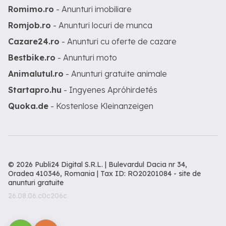
Romimo.ro
- Anunturi imobiliare
Romjob.ro
- Anunturi locuri de munca
Cazare24.ro
- Anunturi cu oferte de cazare
Bestbike.ro
- Anunturi moto
Animalutul.ro
- Anunturi gratuite animale
Startapro.hu
- Ingyenes Apróhirdetés
Quoka.de
- Kostenlose Kleinanzeigen
© 2026 Publi24 Digital S.R.L. | Bulevardul Dacia nr 34,
Oradea 410346, Romania | Tax ID: RO20201084 -
site de
anunturi gratuite
26.08.06.c0c206c