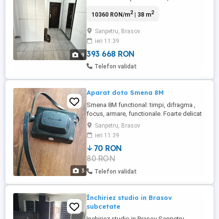
Sânpetru la Subcetate. Detalii proprietate
2
2
10360 RON/m
| 38 m
Suprafață utilă 38mp Terasa generoasă
12mp Etaj parter, acces facil Se vinde
Sanpetru, Brasov
mobilată gata de mutat Geamuri termopan
ieri 11:39
schimbate in 2025 tripane An construcție
2017 Cota parte ...
393 668 RON
9
Telefon validat
Aparat doto Smena 8M
Smena 8M functional: timpi, difragma ,
focus, armare, functionale. Foarte delicat
la tractiune cadre, foarte usor se poate
Sanpetru, Brasov
creste distanta intre cadre sau face
ieri 11:39
suprapuneri. Suporta foarte bine
70 RON
suprapuneri, obiectiv neasteptat de bun
80 RON
pt. un asemenea aparat.
3
Telefon validat
Închiriez studio in Brasov
subcetate
Inchiriez studio in Brasov Sanpetru