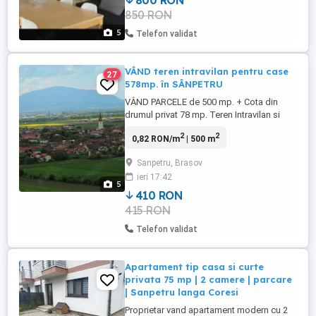
800 RON
ceaun, liniște și vedere spre natură.
850 RON
5
Telefon validat
VÂND teren intravilan pentru case
27
578mp. în SÂNPETRU
VÂND PARCELE de 500 mp. + Cota din
drumul privat 78 mp. Teren Intravilan si
construibil! Direct de la Proprietar !
2
2
0,82 RON/m
| 500 m
Excelentă Investiție în Teren Intravilan
Constructii în Livada Veche SÂNPETRU !
Sanpetru, Brasov
TEREN AFLAT ÎN IMEDIATA APROPIERE a
ieri 17:42
Șoselei Ocolitoare care va lega Cartierul
5
Triaj prin strada Narciselor ...
410 RON
415 RON
Telefon validat
Apartament tip casa si curte
privata 75 mp | 2 camere | parcare
| Sanpetru langa Coresi
Proprietar vand apartament modern cu 2