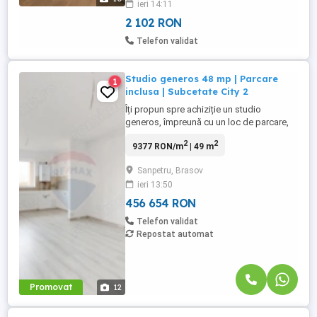
ieri 14:11
apartamentului: - 2 Locuri de parcare
proprii aflate langa ...
2 102 RON
Telefon validat
Studio generos 48 mp | Parcare
1
inclusa | Subcetate City 2
Îți propun spre achiziție un studio
generos, împreună cu un loc de parcare,
situat într-o zonă liniștită, cu acces rapid
2
2
9377 RON/m
| 49 m
către oraș și principalele puncte de
interes. Locuința este amplasată la
Sanpetru, Brasov
parterul Vilei 4 din ansamblul Subcetate
ieri 13:50
City 2 și beneficiază de o
compartimentare eficientă, ideală pentru ...
456 654 RON
Telefon validat
Repostat automat
Promovat
12