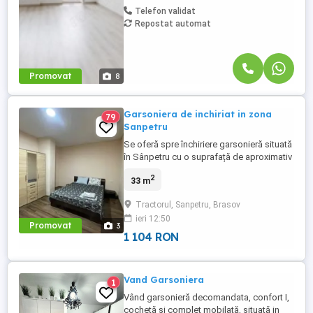
Telefon validat
Repostat automat
Promovat
8
Garsoniera de inchiriat in zona
79
Sanpetru
Se oferă spre închiriere garsonieră situată
în Sânpetru cu o suprafață de aproximativ
34 mp, într-un imobil modern cu lift, la
2
33 m
etajul 2 6. Locuința este complet mobilată
și utilată, cu bucătărie separată, baie
Tractorul, Sanpetru, Brasov
modernă și balcon, oferind un ambient
ieri 12:50
primitor și comod. Zona este liniștită,
Promovat
3
aproape de natură ...
1 104 RON
Vand Garsoniera
1
Vând garsonieră decomandata, confort I,
cochetă si complet mobilată, situată in