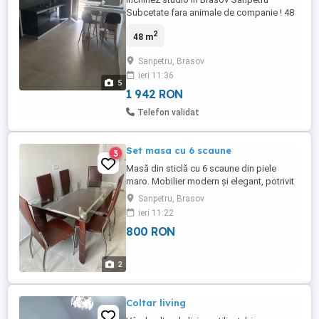
Subcetate fara animale de companie ! 48
m 3 10 min de mers cu masina Pana in
2
48 m
centru cu masina ,loc de parcare inclus
Sanpetru, Brasov
ieri 11:36
5
1 942 RON
Telefon validat
Set masa cu 6 scaune
3
Masă din sticlă cu 6 scaune din piele
maro. Mobilier modern și elegant, potrivit
pentru bucătărie sau living.Dimensiuni
Sanpetru, Brasov
masa 1,50 90,nu asigur transport!
ieri 11:22
800 RON
2
Coltar living