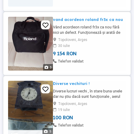
vand acordeon roland fr3x ca nou
Vând acordeon roland fr3x ca nou fără
nici un defect. Funcționează și arată de
nota 10. A fost cântat pe el doar în casă în
Topoloveni, Arges
scop de pasiune. Vine însoțit de husă
30 iulie
,cablu de alimentare și un stick cu un set
9 154 RON
2026. Accept și schimburi cu fr8x și
diferența din partea mea.
Telefon validat
3
Diverse vechituri !
Diverse lucruri vechi , în stare buna unele
dar nu știu dacă sunt funcționale , aerul
condiționat este funcțional, are freon ,nu
Topoloveni, Arges
are tubul din spate , pompa de ridicare a
19 iulie
presiuni este aproape noua , 100 l pe
100 RON
minut !
Telefon validat
5