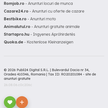
Romjob.ro
- Anunturi locuri de munca
Cazare24.ro
- Anunturi cu oferte de cazare
Bestbike.ro
- Anunturi moto
Animalutul.ro
- Anunturi gratuite animale
Startapro.hu
- Ingyenes Apróhirdetés
Quoka.de
- Kostenlose Kleinanzeigen
© 2026 Publi24 Digital S.R.L. | Bulevardul Dacia nr 34,
Oradea 410346, Romania | Tax ID: RO20201084 -
site de
anunturi gratuite
26.08.06.c0c206c