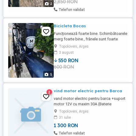
2,850 RON
cutia originală sigilată de fabrică, drept
2
cadou. E în garanție și ...
Telefon validat
Bicicleta Bocas
Funcționează foarte bine. Schimbătoarele
merg foarte bine , frânele sunt foarte
bune, anvelope bune, roti 28". Prezintă
Topoloveni, Arges
zgârieturi specifice vârstei .
3 august
550 RON
600 RON
5
vind motor electric pentru Barca
2
vand motor electric pentru barca +suport
motor 12V cu maxim 30A (Baterie
semitractiune) Nou nefolosit. comuna
Topoloveni, Arges
Leordeni
31 iulie
1 300 RON
Telefon validat