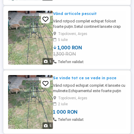
Vând articole pescuit
Vând rotpod complet echipat folosit
foarte puțin.Setul contine4 lansete crap
senzori mulinete .Nu trimit prin
Topoloveni, Arges
curier.Ridicare din Topoloveni Arges.Tel
5 iulie
1,000 RON
1,300 RON
5
Telefon validat
Se vinde tot ce se vede in poze
Vând rotpod echipat complet.4 lansete cu
mulinete.Echipamentul este foarte puțin
folosi.Pret 1500 lei negociabil.Nu trimit
Topoloveni, Arges
prin. Curier.Ridicare personala din
2 iulie
Topoloveni Arges
1 000 RON
Telefon validat
5