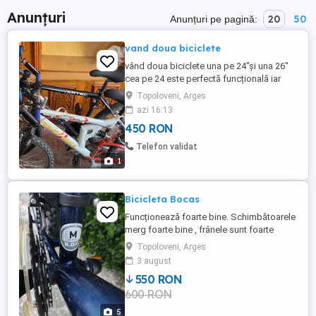
Anunțuri
20
50
Anunțuri pe pagină:
vand doua biciclete
vând doua biciclete una pe 24"și una 26"
cea pe 24 este perfectă funcțională iar
cealaltă are nevoie de roata spate și frâna
Topoloveni, Arges
dar în rest este funcțională și așa cum
azi 16:13
este în momentul de față.
450 RON
Telefon validat
1
Bicicleta Bocas
Funcționează foarte bine. Schimbătoarele
merg foarte bine , frânele sunt foarte
bune, anvelope bune, roti 28". Prezintă
Topoloveni, Arges
zgârieturi specifice vârstei .
3 august
550 RON
600 RON
5