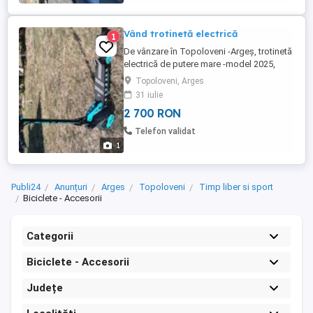
Vând trotinetă electrică
1
De vânzare în Topoloveni -Argeș, trotinetă
electrică de putere mare -model 2025,
motor 1200W putere nominală, 1400W
Topoloveni, Arges
putere maximă, echipata cu anvelope off-
31 iulie
road de 10 inch. Vezi atașat imagine din
2 700 RON
cartea tehnică. Trotineta am primit-o
recent în cutia originală sigilată de fabrică,
Telefon validat
drept cadou. E în garanție ...
1
Publi24
Anunțuri
Arges
Topoloveni
Timp liber si sport
Biciclete - Accesorii
Categorii
Biciclete - Accesorii
Județe