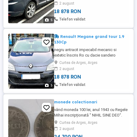
Fiscal pe loc.
2 august
18 878 RON
Telefon validat
5
Renault Megane grand tour 1.9
130Cp
negru antracit impecabil mecanic si
extetic înscris Ro cu dacie sandero
stepway Ro tot in perfecta stare atât
Curtea de Arges, Arges
funcționare cat si extetic.
2 august
18 878 RON
Telefon validat
5
monede colectionari
vând moneda 100 lei, anul 1943 cu Regele
Mihai inscripționată " NIHIL SINE DEO".
Numai pentru colecționari, rog sa nu
Curtea de Arges, Arges
deranjați inutil. mulțumesc!
2 august
24 700 RON