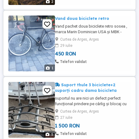
2
Vand doua biciclete retro
Vand pachet doua biciclete retro sosea ,
marca Marin Dominican USA și MBK -
Franța.de dama Ambele în stare buna .
Curtea de Arges, Arges
29 iulie
450 RON
Telefon validat
1
Suport thule 3 biciclete+2
suporți cadru dama bicicleta
suportul nu are nici un defect perfect
funcțional prindere pe cârlig și blocaj cu
cheie vine însoțit de 2 suporți care se
Curtea de Arges, Arges
prind pe bicicletele de dama .că mai apoi
27 iulie
sa se pot pune pe suport bicicleta preț fix
1 500 RON
Telefon validat
5