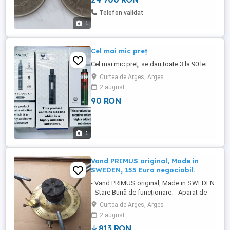
Telefon validat
1
Cel mai mic preț
Cel mai mic preț, se dau toate 3 la 90 lei.
Curtea de Arges, Arges
2 august
90 RON
1
Vand PRIMUS original, Made in
SWEDEN, 155 Euro negociabil.
- Vand PRIMUS original, Made in SWEDEN.
- Stare Bună de funcționare. - Aparat de
Epocă, Antichități etc. - Posibil unicat
Curtea de Arges, Arges
acum. - Pret 155 Euro. Pretul este in Euro. -
2 august
Cei interesati telefon la numarul: 0zero
813 RON
7sapte 5cinci 5cinci 1unu 5cinci 7sapte