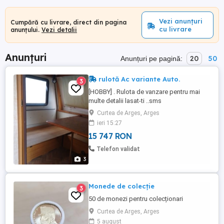
Vezi anunțuri
Cumpără cu livrare, direct din pagina
cu livrare
anunțului.
Vezi detalii
Anunțuri
20
50
Anunțuri pe pagină:
rulotă Ac variante Auto.
3
[HOBBY] . Rulota de vanzare pentru mai
multe detalii lasat-ti ..sms
Curtea de Arges, Arges
ieri 15:27
15 747 RON
Telefon validat
3
Monede de colecție
3
50 de monezi pentru colecționari
Curtea de Arges, Arges
5 august