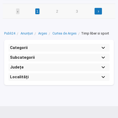
›
‹
1
2
3
Publi24
Anunțuri
Arges
Curtea de Arges
Timp liber si sport
Categorii
Subcategorii
Județe
Localități