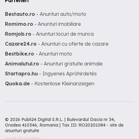
Parteneri
Bestauto.ro
- Anunturi auto/moto
Romimo.ro
- Anunturi imobiliare
Romjob.ro
- Anunturi locuri de munca
Cazare24.ro
- Anunturi cu oferte de cazare
Bestbike.ro
- Anunturi moto
Animalutul.ro
- Anunturi gratuite animale
Startapro.hu
- Ingyenes Apróhirdetés
Quoka.de
- Kostenlose Kleinanzeigen
© 2026 Publi24 Digital S.R.L. | Bulevardul Dacia nr 34,
Oradea 410346, Romania | Tax ID: RO20201084 -
site de
anunturi gratuite
26.08.06.c0c206c