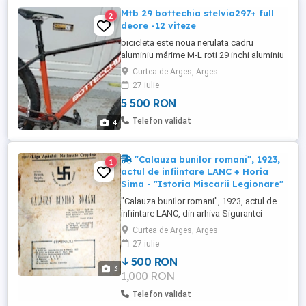
Mtb 29 bottechia stelvio297+ full
2
deore -12 viteze
bicicleta este noua nerulata cadru
aluminiu mărime M-L roti 29 inchi aluminiu
echipare shimano deore-12 viteze frane
Curtea de Arges, Arges
hidraulice deore furca pe aer rock shox
27 iulie
rekon preț fix fix
5 500 RON
Telefon validat
4
"Calauza bunilor romani", 1923,
1
actul de infiintare LANC + Horia
Sima - "Istoria Miscarii Legionare"
"Calauza bunilor romani", 1923, actul de
infiintare LANC, din arhiva Sigurantei
Statului, 1933 Carte brosara originala
Curtea de Arges, Arges
pastrata in conditii exceptionale
27 iulie
DOCUMENT ISTORIC adaug cadou Horia
500 RON
Sima - "Istoria Miscarii Legionare",
3
1,000 RON
publicata 1994
Telefon validat