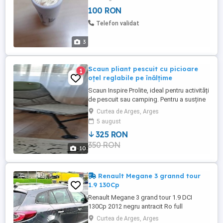
100 RON
Telefon validat
3
Scaun pliant pescuit cu picioare
1
oțel reglabile pe înălțime
Scaun Inspire Prolite, ideal pentru activități
de pescuit sau camping. Pentru a susține
o greutate mare, am înlocuit picioarele
Curtea de Arges, Arges
originale cu altele din oțel, mai lungi.
5 august
Produsul este nou, nefolosit. A fost
325 RON
achiziționat cu 350 lei, anul trecut. Optez
350 RON
pentru predare personală, în Curtea de
10
Argeș. Are o ...
Renault Megane 3 grannd tour
1.9 130Cp
Renault Megane 3 grand tour 1.9 DCI
130Cp 2012 negru antracit Ro full
impecabil mecanic si extetic înscris Ro .
Curtea de Arges, Arges