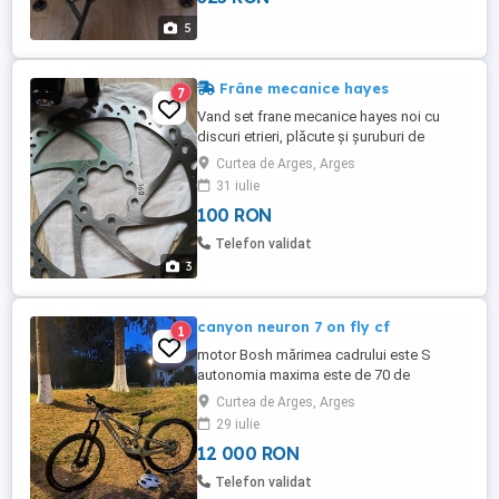
5
Frâne mecanice hayes
7
Vand set frane mecanice hayes noi cu
discuri etrieri, plăcute și șuruburi de
prindere
Curtea de Arges, Arges
31 iulie
100 RON
Telefon validat
3
canyon neuron 7 on fly cf
1
motor Bosh mărimea cadrului este S
autonomia maxima este de 70 de
chilometri parcurși 1400 km viteza maxima
Curtea de Arges, Arges
25 kmph dropper rockshox shock
29 iulie
rockshox deluxe select + furca rockshox
12 000 RON
pike travel 140 mm roti pe 27.5 cauciucuri
schwalbe
Telefon validat