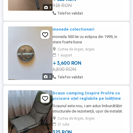
918 RON
1unu 3trei 4patru . *** Nu raspund la ...
3
Telefon validat
monede colectionari
moneda 500 lei cu eclipsa din 1999, in
stare foarte buna
Curtea de Arges, Arges
1 august
3,600 RON
6,800 RON
2
Telefon validat
Scaun camping Inspire Prolite cu
picioare oțel reglabile pe înălțime
Scaunul este nou, i-am adus îmbunătățiri
structurale de rezistență, ușor de instalat.
Preferat de pescari, oferă poziții foarte
Curtea de Arges, Arges
comode și relaxante.
31 iulie
325 RON