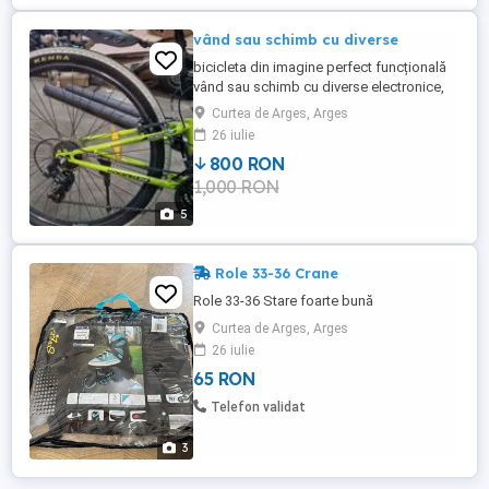
vând sau schimb cu diverse
bicicleta din imagine perfect funcțională
vând sau schimb cu diverse electronice,
electrice, scule de mana
Curtea de Arges, Arges
26 iulie
800 RON
1,000 RON
5
Role 33-36 Crane
Role 33-36 Stare foarte bună
Curtea de Arges, Arges
26 iulie
65 RON
Telefon validat
3